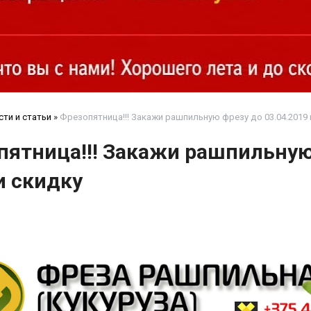
сти и статьи
»
Фрезопятница!!! Закажи рашпильную фрезу до 03.04.2019 
пятница!!! Закажи рашпильную 
и скидку