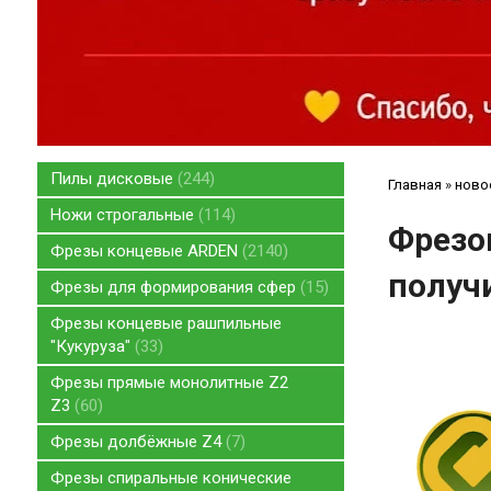
Пилы дисковые
244
Главная
»
ново
Ножи строгальные
114
Фрезо
Фрезы концевые ARDEN
2140
получ
Фрезы для формирования сфер
15
Фрезы концевые рашпильные
"Кукуруза"
33
Фрезы прямые монолитные Z2
Z3
60
Фрезы долбёжные Z4
7
Фрезы спиральные конические