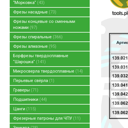
"Морковка"
43
Фрезы насадные
73
Фрезы концевые со сменными
ножами
97
Фрезы спиральные
366
Фрезы алмазные
95
Борфрезы твердосплавные
"Шарошка"
141
Микросверла твердосплавные
14
Перьевые свёрла
1
Граверы
71
Подшипники
44
Цанги
115
Фрезерные патроны для ЧПУ
11
Зенкера
28