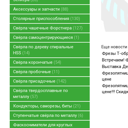
Аксессуары и запчасти
88
Столярные приспособления
130
Свёрла чашечные Форстнера
127
Свёрла самоцентрирующиеся
1
Свёрла по дереву спиральные
Еще новости 
HSS
14
Фрезы Т-обр
Встречаем! 
Свёрла корончатые
54
Выставка Дер
Свёрла пробочные
11
Фрезопятниц
цене
Свёрла присадочные
142
Фрезопятниц
Свёрла твердосплавные по
цене!!! Скид
металлу
57
Кондукторы, саморезы, биты
21
Ступенчатые свёрла по металлу
6
Фаскосниматели для круглых