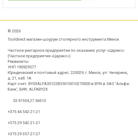
©
2026
Tooldirect магазин-шоурум столярного инструмента Минск
Частное унитарное предприятие по оказанию услуг «Царикс»
(Частное предприятие «Царикс»)
Реквизиты:
УНП 190929577
Юридический и почтовый адрес: 220029, г. Минск, ул. Чичерина,
д. 21, каб. 1А
Карт-счет: BY03ALFA30122B35010010270000 в BYN в ЗАО 'Альфа-
Банк', БИК: ALFABY2X
53.91554,27.56613
+375 44 542-21-21
+375 29 542-21-21
+375 29 357-27-27