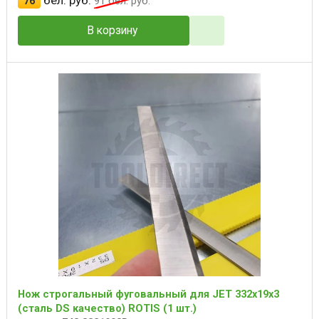
бел. руб.
76
91
бел. руб.
В корзину
Нож строгальный фуговальный для JET 332х19х3
(сталь DS качество) ROTIS (1 шт.)