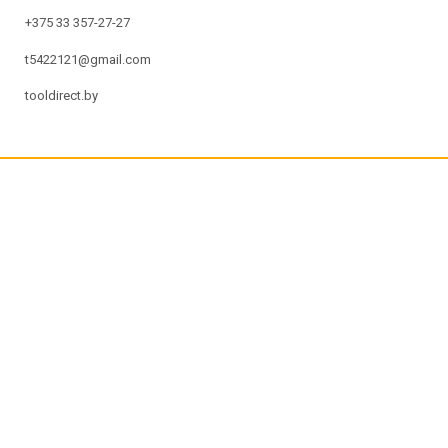
+375 33 357-27-27
t5422121@gmail.com
tooldirect.by