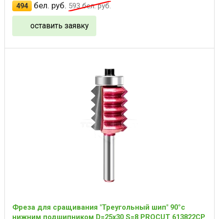
бел. руб.
494
593
бел. руб.
оставить заявку
Фреза для сращивания "Треугольный шип" 90°с
нижним подшипником D=25x30 S=8 PROCUT 613822CP