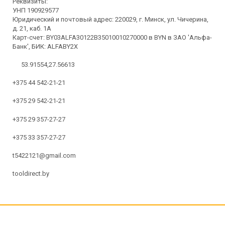
Реквизиты:
УНП 190929577
Юридический и почтовый адрес: 220029, г. Минск, ул. Чичерина,
д. 21, каб. 1А
Карт-счет: BY03ALFA30122B35010010270000 в BYN в ЗАО 'Альфа-
Банк', БИК: ALFABY2X
53.91554,27.56613
+375 44 542-21-21
+375 29 542-21-21
+375 29 357-27-27
+375 33 357-27-27
t5422121@gmail.com
tooldirect.by