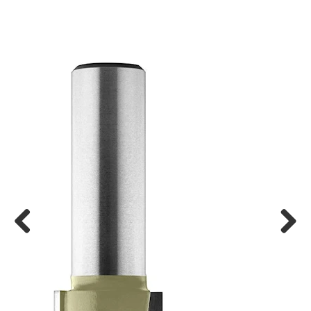
Previ
Next
ous