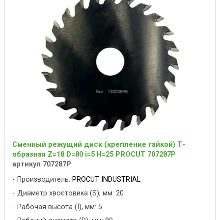
Сменный режущий диск (крепление гайкой) Т-
образная Z=18 D=80 i=5 H=25 PROCUT 707287P
артикул 707287P
Производитель:
PROCUT INDUSTRIAL
Диаметр хвостовика (S), мм: 20
Рабочая высота (I), мм: 5