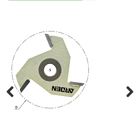
Previ
Next
ous