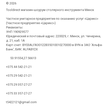
©
2026
Tooldirect магазин-шоурум столярного инструмента Минск
Частное унитарное предприятие по оказанию услуг «Царикс»
(Частное предприятие «Царикс»)
Реквизиты:
УНП 190929577
Юридический и почтовый адрес: 220029, г. Минск, ул. Чичерина,
д. 21, каб. 1А
Карт-счет: BY03ALFA30122B35010010270000 в BYN в ЗАО 'Альфа-
Банк', БИК: ALFABY2X
53.91554,27.56613
+375 44 542-21-21
+375 29 542-21-21
+375 29 357-27-27
+375 33 357-27-27
t5422121@gmail.com