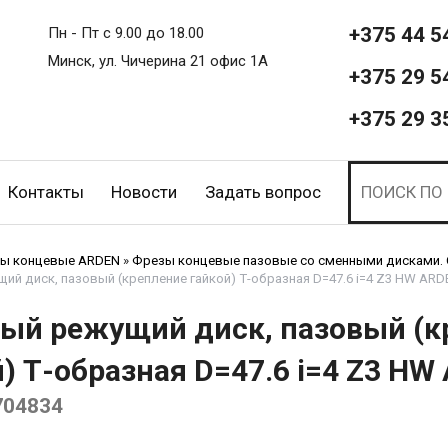
+375 44 5
Пн - Пт с 9.00 до 18.00
Минск, ул. Чичерина 21 офис 1А
+375 29 5
+375 29 3
Контакты
Новости
Задать вопрос
ы концевые ARDEN
»
Фрезы концевые пазовые со сменными дисками.
й диск, пазовый (крепление гайкой) Т-образная D=47.6 i=4 Z3 HW ARD
ый режущий диск, пазовый (к
) Т-образная D=47.6 i=4 Z3 HW
704834