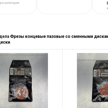
 и категория
здела
Фрезы концевые пазовые со сменными диска
иски