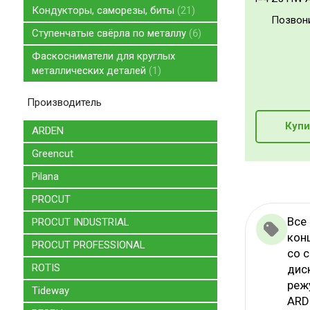
Кондукторы, саморезы, биты
21
Позвон
Ступенчатые свёрла по металлу
6
Фаскосниматели для круглых
металлических деталей
1
Производитель
Купи
ARDEN
Greencut
Pilana
PROCUT
Все
PROCUT INDUSTRIAL
кон
PROCUT PROFESSIONAL
со 
ROTIS
дис
реж
Tideway
ARD