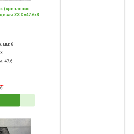
к (крепление
цевая Z3 D=47.6x3
, мм: 8
 3
: 47.6
б.