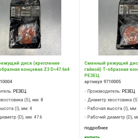
ежущий диск (крепление
Сменный режущий дис
образная концевая Z3 D=47.6x4
гайкой) Т-образная кон
РЕЗЕЦ
10004
артикул 9710005
итель:
РЕЗЕЦ
Производитель:
РЕЗЕЦ
востовика (S), мм: 8
Диаметр хвостовика (S)
сота (I), мм: 4
Рабочая высота (I), мм:
иаметр (D), мм: 47.6
Рабочий диаметр (D), мм
подробнее
купить