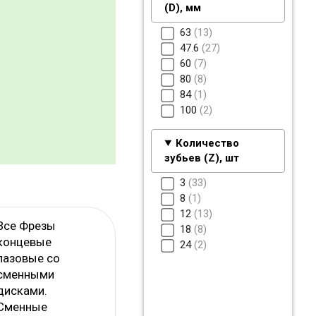
(D), мм
63
13
47.6
27
60
7
80
8
84
1
100
2
Количество
зубьев (Z), шт
3
33
8
1
12
13
Все Фрезы
18
8
концевые
24
2
пазовые со
сменными
дисками.
Сменные