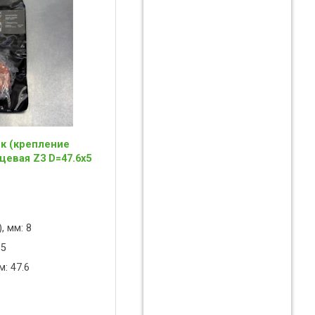
к (крепление
цевая Z3 D=47.6x5
, мм: 8
 5
: 47.6