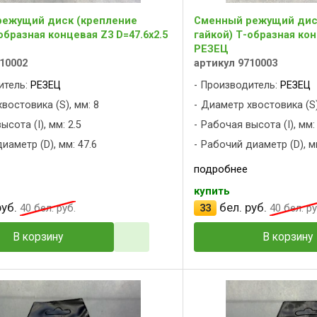
ежущий диск (крепление
Сменный режущий дис
образная концевая Z3 D=47.6x2.5
гайкой) Т-образная кон
РЕЗЕЦ
10002
артикул 9710003
итель:
РЕЗЕЦ
Производитель:
РЕЗЕЦ
востовика (S), мм: 8
Диаметр хвостовика (S)
сота (I), мм: 2.5
Рабочая высота (I), мм:
иаметр (D), мм: 47.6
Рабочий диаметр (D), мм
подробнее
купить
уб.
бел. руб.
40
бел. руб.
33
40
бел. ру
В корзину
В корзину