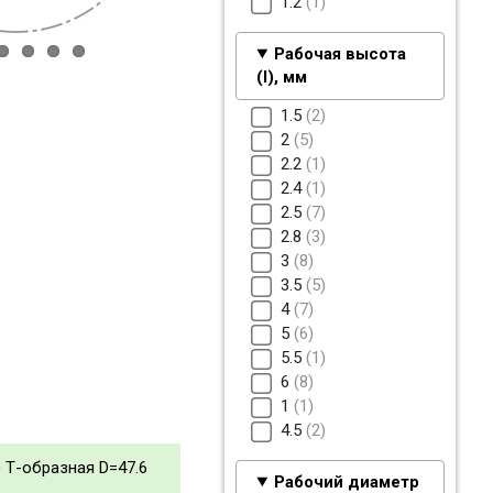
1.2
1
Рабочая высота
(I), мм
1.5
2
2
5
2.2
1
2.4
1
2.5
7
2.8
3
3
8
3.5
5
4
7
5
6
5.5
1
6
8
1
1
4.5
2
 Т-образная D=47.6
Рабочий диаметр