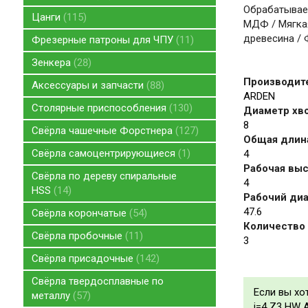
Обрабатываем
Цанги
115
МДФ / Мягкая
древесина / 
Фрезерные патроны для ЧПУ
11
Зенкера
28
Производит
Аксессуары и запчасти
88
ARDEN
Столярные приспособления
130
Диаметр хво
8
Свёрла чашечные Форстнера
127
Общая длина
Свёрла самоцентрирующиеся
1
4
Рабочая высо
Свёрла по дереву спиральные
4
HSS
14
Рабочий диа
47.6
Свёрла корончатые
54
Количество 
Свёрла пробочные
11
3
Свёрла присадочные
142
Свёрла твердосплавные по
Если вы хо
металлу
57
i=4 Z3 HW 