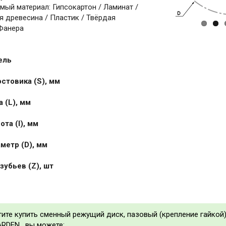
ый материал: Гипсокартон / Ламинат /
 древесина / Пластик / Твёрдая
Фанера
ель
стовика (S), мм
 (L), мм
та (I), мм
метр (D), мм
зубьев (Z), шт
тите купить сменный режущий диск, пазовый (крепление гайкой)
ARDEN , вы можете: