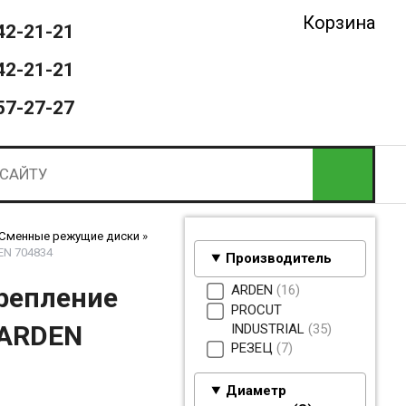
Корзина
42-21-21
42-21-21
57-27-27
 Сменные режущие диски
»
EN 704834
Производитель
ARDEN
16
репление
PROCUT
 ARDEN
INDUSTRIAL
35
РЕЗЕЦ
7
Диаметр