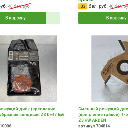
уб.
бел. руб.
40
бел. руб.
33
40
бел. ру
В корзину
В корзину
ежущий диск (крепление
Сменный режущий дис
образная концевая Z3 D=47.6x6
(крепление гайкой) Т-о
Z3 HW ARDEN
10006
артикул 704814