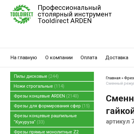
Профессиональный
столярный инструмент
Tooldirect ARDEN
На главную
О компании
Оплата
Доставка
Пилы дисковые
244
Главная
»
Фрез
Сменный режущи
Ножи строгальные
114
Сменн
Фрезы концевые ARDEN
2140
Фрезы для формирования сфер
15
гайкой
Фрезы концевые рашпильные
артикул 
"Кукуруза"
33
Фрезы прямые монолитные Z2