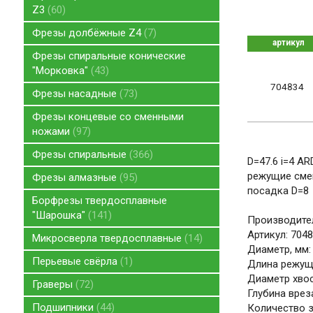
Z3
60
Фрезы долбёжные Z4
7
артикул
Фрезы спиральные конические
"Морковка"
43
704834
Фрезы насадные
73
Фрезы концевые со сменными
ножами
97
Фрезы спиральные
366
D=47.6 i=4 A
режущие смен
Фрезы алмазные
95
посадка D=8
Борфрезы твердосплавные
"Шарошка"
141
Производите
Артикул: 704
Микросверла твердосплавные
14
Диаметр, мм: 
Перьевые свёрла
1
Длина режуще
Диаметр хвос
Граверы
72
Глубина вреза
Подшипники
44
Количество з