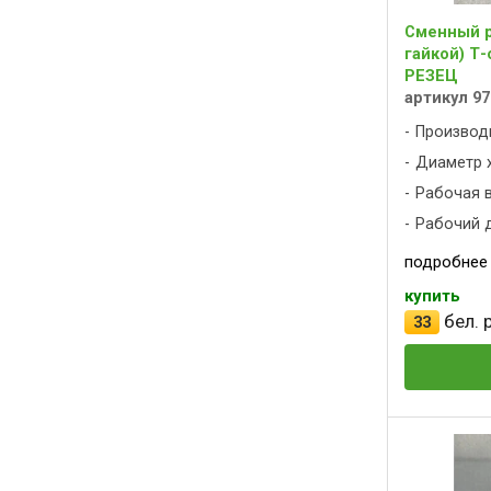
Сменный р
гайкой) Т-
РЕЗЕЦ
артикул 97
Производ
Диаметр х
Рабочая вы
Рабочий д
подробнее
купить
бел. р
33