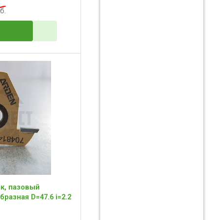
б.
к, пазовый
бразная D=47.6 i=2.2