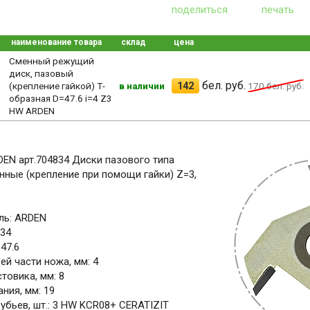
поделиться
печать
наименование товара
склад
цена
Сменный режущий
диск, пазовый
бел. руб.
142
(крепление гайкой) Т-
в наличии
170
бел. руб.
образная D=47.6 i=4 Z3
HW ARDEN
RDEN арт.704834 Диски пазового типа
ные (крепление при помощи гайки) Z=3,
ль: ARDEN
834
47.6
й части ножа, мм: 4
товика, мм: 8
ния, мм: 19
убьев, шт.: 3 HW KCR08+ CERATIZIT