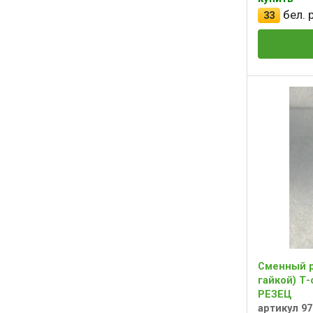
бел. р
33
Сменный р
гайкой) Т-
РЕЗЕЦ
артикул 97