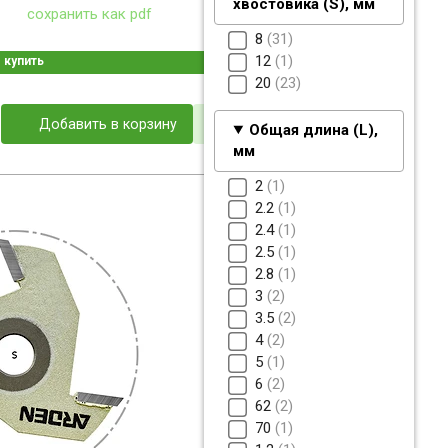
хвостовика (S), мм
сохранить как pdf
8
31
12
1
купить
20
23
Добавить в корзину
Общая длина (L),
мм
2
1
2.2
1
2.4
1
2.5
1
2.8
1
3
2
3.5
2
4
2
5
1
6
2
62
2
70
1