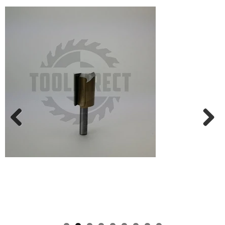
Previ
Next
ous