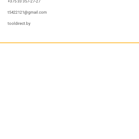
+375 33 357-27-27
t5422121@gmail.com
tooldirect.by