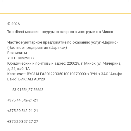
©
2026
Tooldirect магазин-шоурум столярного инструмента Минск
Частное унитарное предприятие по оказанию услуг «Царикс»
(Частное предприятие «Царикс»)
Реквизиты:
УНП 190929577
Юридический и почтовый адрес: 220029, г. Минск, ул. Чичерина,
д. 21, каб. 1А
Карт-счет: BY03ALFA30122B35010010270000 в BYN в ЗАО 'Альфа-
Банк', БИК: ALFABY2X
53.91554,27.56613
+375 44 542-21-21
+375 29 542-21-21
+375 29 357-27-27