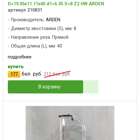
D=19.05x11.11x40 d1=6.35 S=8 Z2 HW ARDEN
артикул 210831
Производитель:
ARDEN
Диаметр хвостовика (S), мм: 8
Направление реза: Прямой
Общая длина (L), мм: 40
подробнее
купить
бел. руб.
177
212
бел. руб.
В корзину