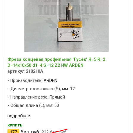
Фреза концевая профильная "Гусёк" R=5 R=2
D=14x10x50 d1=4 S=12 Z2 HW ARDEN
артикул 210210A
Производитель:
ARDEN
Диаметр хвостовика (S), мм: 12
Направление реза: Прямой
Общая длина (L), мм: 50
подробнее
купить
бел. руб.
177
212
бел. руб.