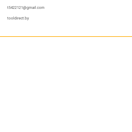
t5422121@gmail.com
tooldirect.by