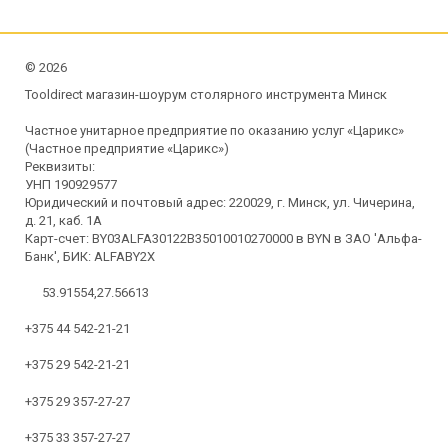
©
2026
Tooldirect магазин-шоурум столярного инструмента Минск
Частное унитарное предприятие по оказанию услуг «Царикс»
(Частное предприятие «Царикс»)
Реквизиты:
УНП 190929577
Юридический и почтовый адрес: 220029, г. Минск, ул. Чичерина,
д. 21, каб. 1А
Карт-счет: BY03ALFA30122B35010010270000 в BYN в ЗАО 'Альфа-
Банк', БИК: ALFABY2X
53.91554,27.56613
+375 44 542-21-21
+375 29 542-21-21
+375 29 357-27-27
+375 33 357-27-27