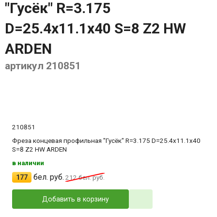
"Гусёк" R=3.175
D=25.4x11.1x40 S=8 Z2 HW
ARDEN
артикул 210851
210851
Фреза концевая профильная "Гусёк" R=3.175 D=25.4x11.1x40
S=8 Z2 HW ARDEN
в наличии
бел. руб.
177
212
бел. руб.
Добавить в корзину