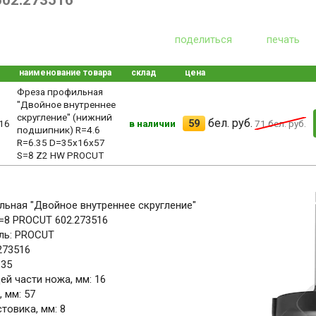
602.273516
поделиться
печать
наименование товара
склад
цена
Фреза профильная
"Двойное внутреннее
скругление" (нижний
бел. руб.
59
16
в наличии
71
бел. руб.
подшипник) R=4.6
R=6.35 D=35x16x57
S=8 Z2 HW PROCUT
ьная "Двойное внутреннее скругление"
=8 PROCUT 602.273516
ль: PROCUT
273516
 35
й части ножа, мм: 16
 мм: 57
товика, мм: 8