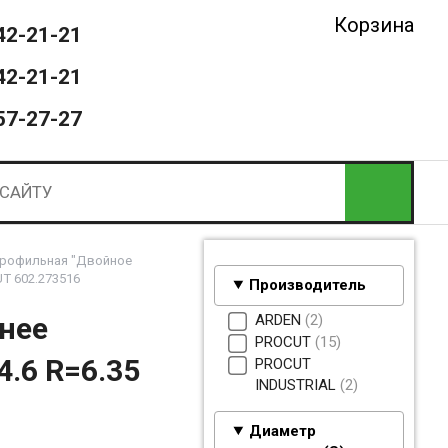
Корзина
42-21-21
42-21-21
57-27-27
рофильная "Двойное
T 602.273516
Производитель
ARDEN
2
нее
PROCUT
15
.6 R=6.35
PROCUT
INDUSTRIAL
2
Диаметр