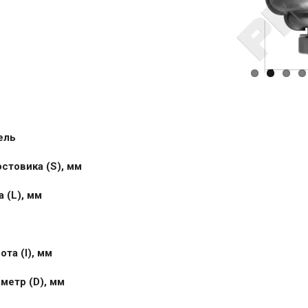
ель
стовика (S), мм
 (L), мм
та (I), мм
метр (D), мм