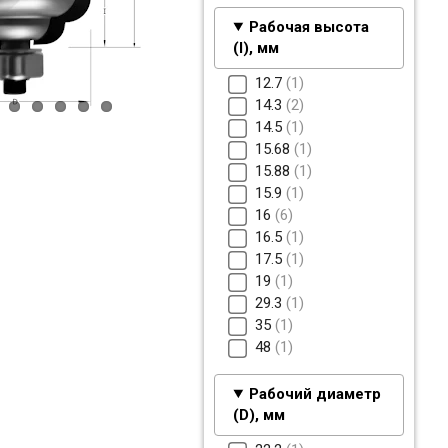
Рабочая высота
(I), мм
12.7
1
14.3
2
14.5
1
15.68
1
15.88
1
15.9
1
16
6
16.5
1
17.5
1
19
1
29.3
1
35
1
48
1
Рабочий диаметр
(D), мм