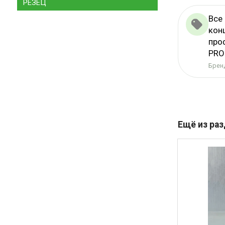
РЕЗЕЦ
Все
кон
про
PRO
Бренд
Ещё из ра