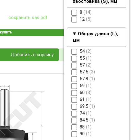
хвостовика (S), мм
8
14
сохранить как pdf
12
5
купить
Общая длина (L),
мм
54
2
Добавить в корзину
55
1
57
2
57.5
3
57.8
1
59
1
60
3
61
1
69.5
1
74
1
84.5
1
88
1
90
1