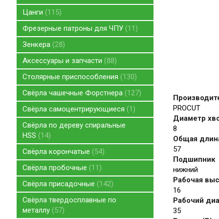
Цанги
115
Фрезерные патроны для ЧПУ
11
Зенкера
28
Аксессуары и запчасти
88
Столярные приспособления
130
Свёрла чашечные Форстнера
127
Производит
PROCUT
Свёрла самоцентрирующиеся
1
Диаметр хво
Свёрла по дереву спиральные
8
HSS
14
Общая длина
57
Свёрла корончатые
54
Подшипник
Свёрла пробочные
11
нижний
Рабочая высо
Свёрла присадочные
142
16
Свёрла твердосплавные по
Рабочий диа
металлу
57
35