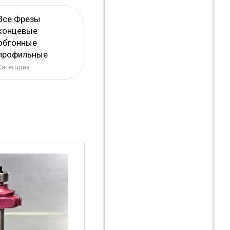
Все Фрезы
концевые
обгонные
профильные
Категория