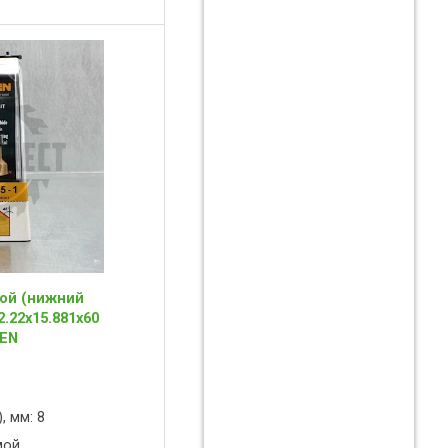
кой (нижний
.22x15.881x60
DEN
, мм: 8
мой