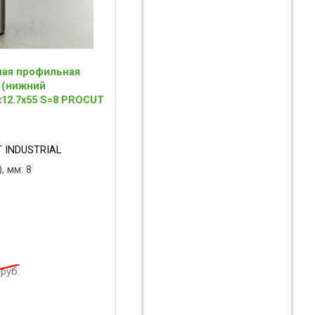
ная профильная
" (нижний
x12.7x55 S=8 PROCUT
 INDUSTRIAL
, мм: 8
руб.