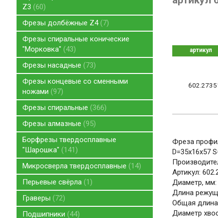
артикул 
Z3
60
Фрезы долбёжные Z4
7
Фрезы спиральные конические
"Морковка"
43
артикул
Фрезы насадные
73
Фрезы концевые со сменными
602.2735
ножами
97
Фрезы спиральные
366
Фрезы алмазные
95
Борфрезы твердосплавные
Фреза профил
"Шарошка"
141
D=35x16x57 S
Производите
Микросверла твердосплавные
14
Артикул: 602.
Перьевые свёрла
1
Диаметр, мм:
Длина режуще
Граверы
72
Общая длина,
Диаметр хвос
Подшипники
44