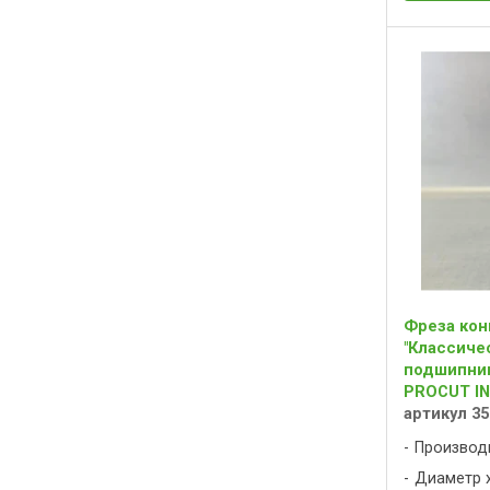
Фреза кон
"Классиче
подшипник)
PROCUT I
артикул 3
Производ
Диаметр х