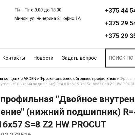
+375 44 5
Пн - Пт с 9.00 до 18.00
Минск, ул. Чичерина 21 офис 1А
+375 29 5
+375 29 3
Контакты
Новости
Задать вопрос
ы концевые ARDEN
»
Фрезы концевые обгонные профильные
»
Фреза п
угление" (нижний подшипник) R=4.6 R=6.35 D=35x16x57 S=8 Z2 HW PROCU
 профильная "Двойное внутрен
ление" (нижний подшипник) R=4
16x57 S=8 Z2 HW PROCUT