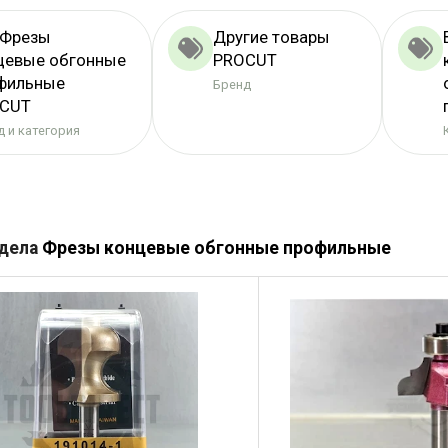
 Фрезы
Другие товары
цевые обгонные
PROCUT
фильные
Бренд
CUT
 и категория
здела
Фрезы концевые обгонные профильные