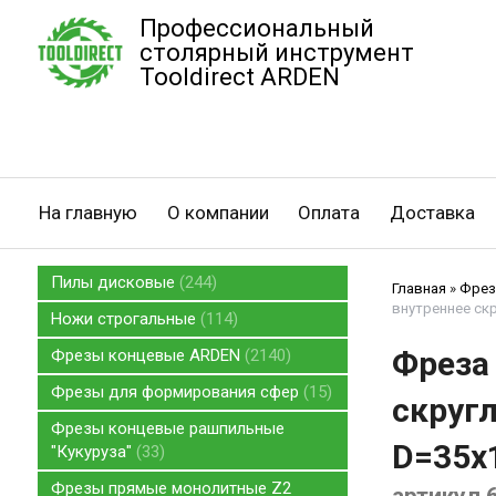
Профессиональный
столярный инструмент
Tooldirect ARDEN
На главную
О компании
Оплата
Доставка
Пилы дисковые
244
Главная
»
Фрез
внутреннее скр
Ножи строгальные
114
Фреза
Фрезы концевые ARDEN
2140
Фрезы для формирования сфер
15
скруг
Фрезы концевые рашпильные
D=35x
"Кукуруза"
33
Фрезы прямые монолитные Z2