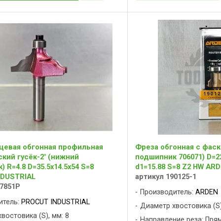
цевая обгонная профильная
Фреза обгонная с фас
ский гусёк-2" (нижний
подшипник 706071) D=22
 R=4.8 D=35.5x14.5x54 S=8
d1=15.88 S=8 Z2 HW AR
NDUSTRIAL
артикул 190125-1
57851P
Производитель:
ARDEN
итель:
PROCUT INDUSTRIAL
Диаметр хвостовика (S)
востовика (S), мм: 8
Направление реза: Пря