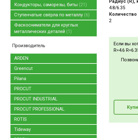
Радиус (R),
Кондукторы, саморезы, биты
21
4.8/6.35
Количество 
Ступенчатые свёрла по металлу
6
2
Фаскосниматели для круглых
металлических деталей
1
Если вы хо
Производитель
R=4.6 R=6.
ARDEN
Позвон
Greencut
Pilana
PROCUT
PROCUT INDUSTRIAL
Купи
PROCUT PROFESSIONAL
ROTIS
Tideway