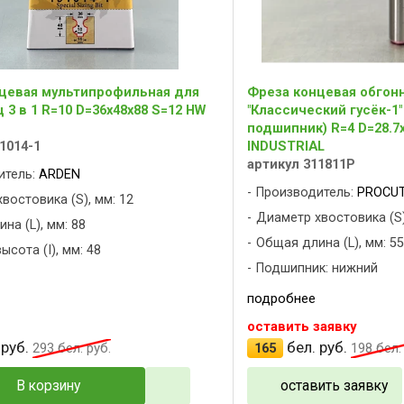
цевая мультипрофильная для
Фреза концевая обгон
3 в 1 R=10 D=36x48x88 S=12 HW
"Классический гусёк-1
подшипник) R=4 D=28.7
1014-1
INDUSTRIAL
артикул 311811P
итель:
ARDEN
Производитель:
PROCUT
востовика (S), мм: 12
Диаметр хвостовика (S)
на (L), мм: 88
Общая длина (L), мм: 55
ысота (I), мм: 48
Подшипник: нижний
подробнее
оставить заявку
 руб.
бел. руб.
293
бел. руб.
165
198
бел. 
В корзину
оставить заявку