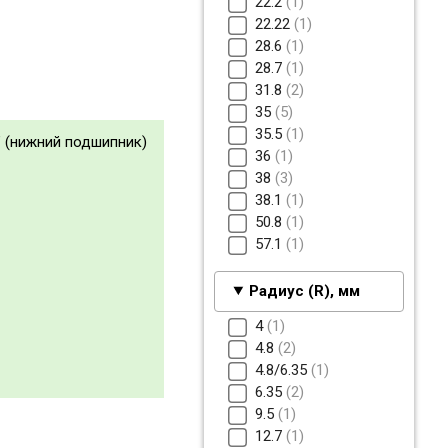
22.2
1
22.22
1
28.6
1
28.7
1
31.8
2
35
5
35.5
1
" (нижний подшипник)
36
1
38
3
38.1
1
50.8
1
57.1
1
Радиус (R), мм
4
1
4.8
2
4.8/6.35
1
6.35
2
9.5
1
12.7
1