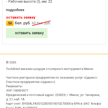
Рабочая высота (I), мм: 22
подробнее
оставить заявку
бел. руб.
50
60
бел. руб.
оставить заявку
©
2026
Tooldirect магазин-шоурум столярного инструмента Минск
Частное унитарное предприятие по оказанию услуг «Царикс»
(Частное предприятие «Царикс»)
Реквизиты:
УНП 190929577
Юридический и почтовый адрес: 220029, г. Минск, ул. Чичерина,
д. 21, каб. 1А
Карт-счет: BY03ALFA30122B35010010270000 в BYN в ЗАО 'Альфа-
Банк', БИК: ALFABY2X