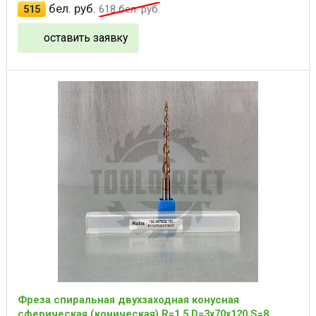
бел. руб.
515
618
бел. руб.
оставить заявку
Фреза спиральная двухзаходная конусная
сферическая (коническая) R=1.5 D=3x70x120 S=8