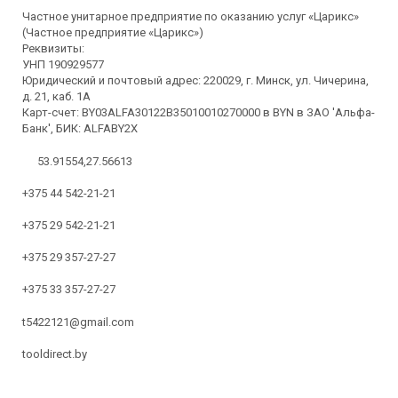
Частное унитарное предприятие по оказанию услуг «Царикс»
(Частное предприятие «Царикс»)
Реквизиты:
УНП 190929577
Юридический и почтовый адрес: 220029, г. Минск, ул. Чичерина,
д. 21, каб. 1А
Карт-счет: BY03ALFA30122B35010010270000 в BYN в ЗАО 'Альфа-
Банк', БИК: ALFABY2X
53.91554,27.56613
+375 44 542-21-21
+375 29 542-21-21
+375 29 357-27-27
+375 33 357-27-27
t5422121@gmail.com
tooldirect.by