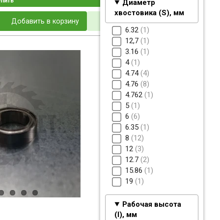
упить
Диаметр
хвостовика (S), мм
Добавить в корзину
6.32
1
12,7
1
3.16
1
4
1
4.74
4
4.76
8
4.762
1
5
1
6
6
6.35
1
8
12
12
3
12.7
2
15.86
1
19
1
Рабочая высота
(I), мм