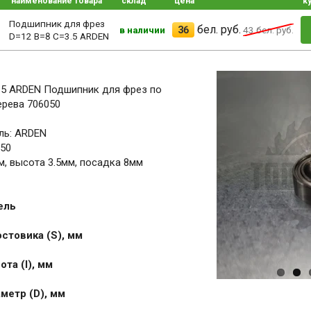
наименование товара
склад
цена
к
Подшипник для фрез
бел. руб.
36
в наличии
43
бел. руб.
D=12 B=8 С=3.5 ARDEN
.5 ARDEN Подшипник для фрез по
ерева 706050
ль: ARDEN
050
, высота 3.5мм, посадка 8мм
ель
стовика (S), мм
та (I), мм
метр (D), мм