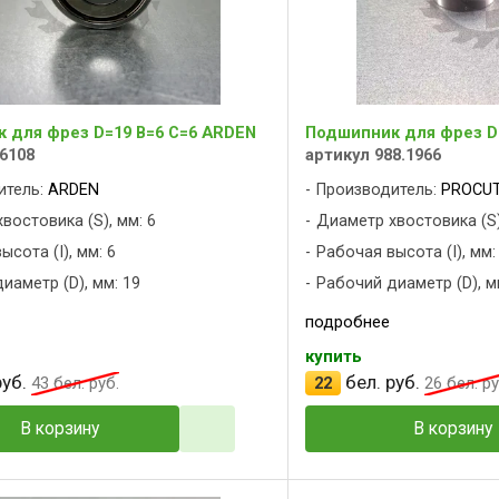
 для фрез D=19 B=6 C=6 ARDEN
Подшипник для фрез D
6108
артикул 988.1966
итель:
ARDEN
Производитель:
PROCU
востовика (S), мм: 6
Диаметр хвостовика (S)
сота (I), мм: 6
Рабочая высота (I), мм:
иаметр (D), мм: 19
Рабочий диаметр (D), м
подробнее
купить
уб.
бел. руб.
43
бел. руб.
22
26
бел. ру
В корзину
В корзину