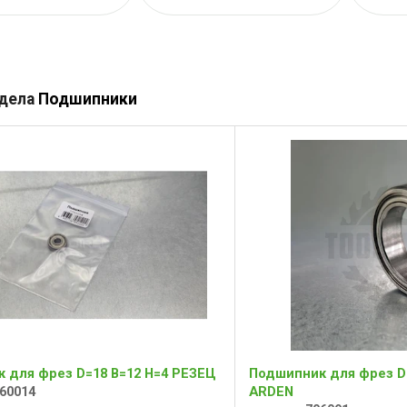
здела
Подшипники
 для фрез D=18 B=12 H=4 РЕЗЕЦ
Подшипник для фрез D=
60014
ARDEN