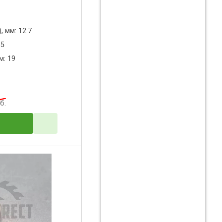
 мм: 12.7
 5
м: 19
б.