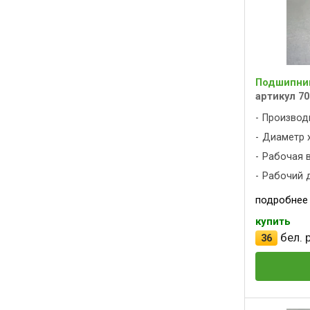
Подшипник
артикул 70
Производ
Диаметр х
Рабочая вы
Рабочий д
подробнее
купить
бел. р
36