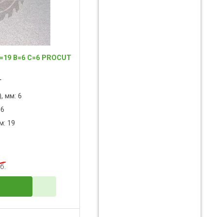
=19 B=6 C=6 PROCUT
T
, мм: 6
 6
м: 19
б.