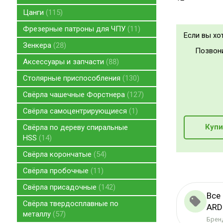
Цанги
115
Фрезерные патроны для ЧПУ
11
Если вы хо
Зенкера
28
Позвон
Аксессуары и запчасти
88
Столярные приспособления
130
Свёрла чашечные Форстнера
127
Свёрла самоцентрирующиеся
1
Купи
Свёрла по дереву спиральные
HSS
14
Свёрла корончатые
54
Свёрла пробочные
11
Свёрла присадочные
142
Все
Свёрла твердосплавные по
ARD
металлу
57
Бренд