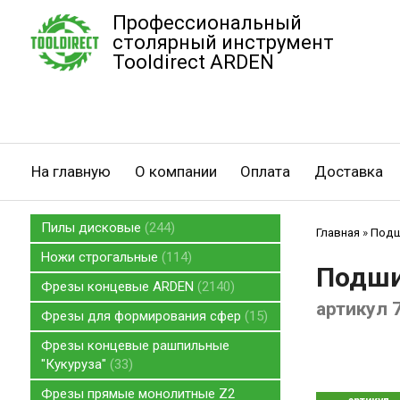
Профессиональный
столярный инструмент
Tooldirect ARDEN
На главную
О компании
Оплата
Доставка
Пилы дисковые
244
Главная
»
Подш
Ножи строгальные
114
Подши
Фрезы концевые ARDEN
2140
артикул 
Фрезы для формирования сфер
15
Фрезы концевые рашпильные
"Кукуруза"
33
Фрезы прямые монолитные Z2