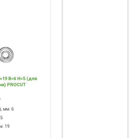
19 B=6 H=5 (для
ик) PROCUT
T
, мм: 6
 5
м: 19