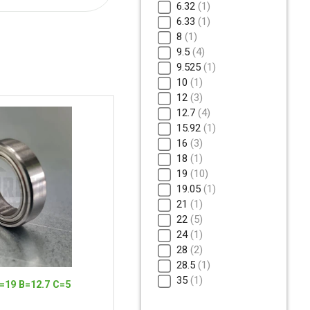
6.32
1
6.33
1
8
1
9.5
4
9.525
1
10
1
12
3
12.7
4
15.92
1
16
3
18
1
19
10
19.05
1
21
1
22
5
24
1
28
2
28.5
1
35
1
19 B=12.7 C=5