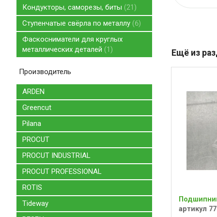
Кондукторы, саморезы, биты
21
Ступенчатые свёрла по металлу
6
Фаскосниматели для круглых
металлических деталей
1
Ещё из ра
Производитель
ARDEN
Greencut
Pilana
PROCUT
PROCUT INDUSTRIAL
PROCUT PROFESSIONAL
ROTIS
Подшипник
Tideway
артикул 77