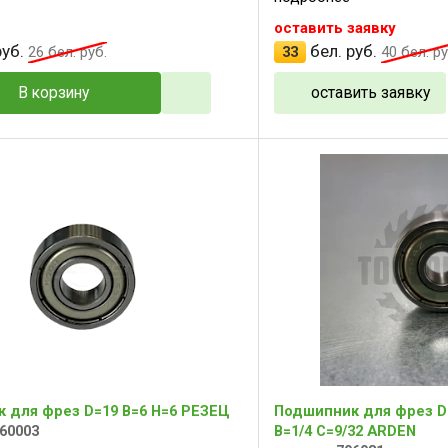
оставить заявку
уб.
бел. руб.
26
бел. руб.
33
40
бел. ру
В корзину
оставить заявку
 для фрез D=19 B=6 H=6 РЕЗЕЦ
Подшипник для фрез D=
60003
B=1/4 С=9/32 ARDEN