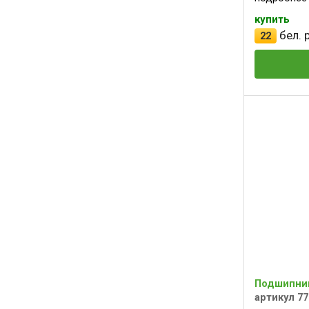
купить
бел. р
22
Подшипник
артикул 77