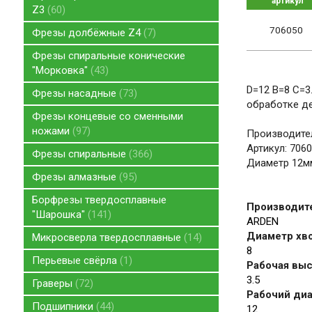
артикул
Z3
60
706050
Фрезы долбёжные Z4
7
Фрезы спиральные конические
"Морковка"
43
D=12 B=8 С=3
Фрезы насадные
73
обработке д
Фрезы концевые со сменными
ножами
97
Производите
Артикул: 706
Фрезы спиральные
366
Диаметр 12мм
Фрезы алмазные
95
Борфрезы твердосплавные
Производит
"Шарошка"
141
ARDEN
Диаметр хво
Микросверла твердосплавные
14
8
Перьевые свёрла
1
Рабочая высо
3.5
Граверы
72
Рабочий диа
Подшипники
44
12