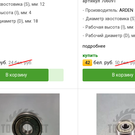
артикул 706091
востовика (S), мм: 12
Производитель:
ARDEN
сота (I), мм: 4
Диаметр хвостовика (S),
иаметр (D), мм: 18
Рабочая высота (I), мм:
Рабочий диаметр (D), м
подробнее
купить
уб.
бел. руб.
24
бел. руб.
42
50
бел. ру
В корзину
В корзину