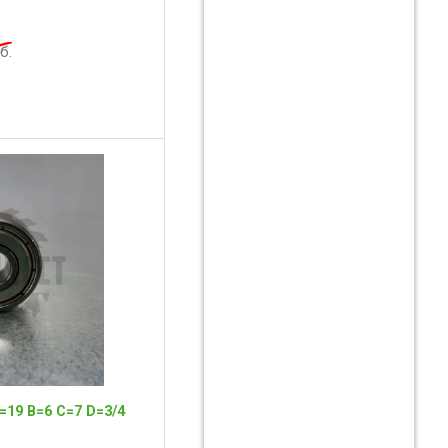
б.
19 B=6 С=7 D=3/4