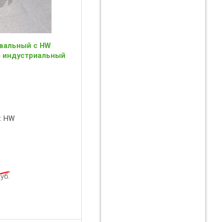
вальный с HW
is индустриальный
: HW
уб.