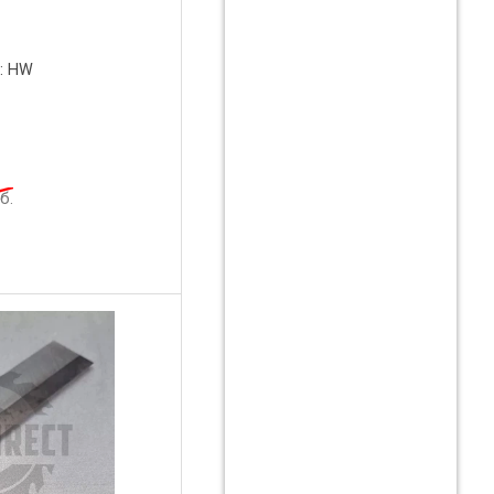
: HW
б.