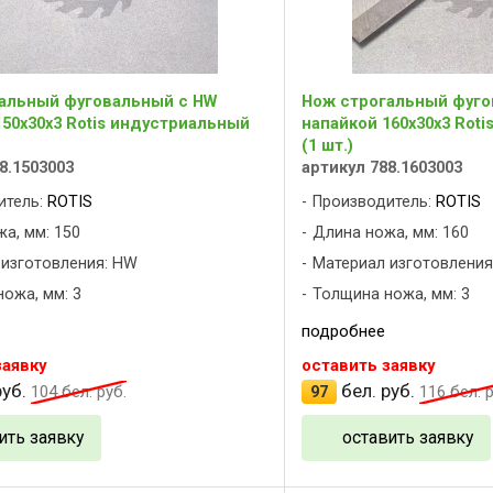
альный фуговальный с HW
Нож строгальный фуго
150x30x3 Rotis индустриальный
напайкой 160x30x3 Rot
(1 шт.)
8.1503003
артикул 788.1603003
итель:
ROTIS
Производитель:
ROTIS
а, мм: 150
Длина ножа, мм: 160
 изготовления: HW
Материал изготовления
ожа, мм: 3
Толщина ножа, мм: 3
подробнее
заявку
оставить заявку
уб.
бел. руб.
104
бел. руб.
97
116
бел. р
ить заявку
оставить заявку