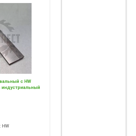
вальный с HW
is индустриальный
: HW