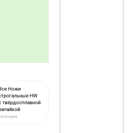
Все Ножи
строгальные HW
с твёрдосплавной
напайкой
Категория