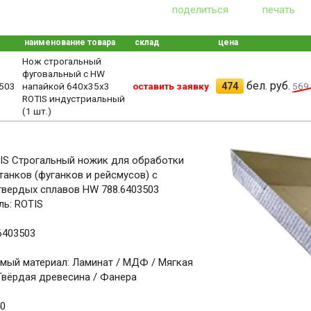
поделиться
печать
наименование товара
склад
цена
Нож строгальный
фуговальный с HW
бел. руб.
474
503
напайкой 640x35x3
оставить заявку
569
ROTIS индустриальный
(1 шт.)
IS Строгальный ножик для обработки
танков (фуганков и рейсмусов) с
твердых сплавов HW 788.6403503
ь: ROTIS
6403503
мый материал: Ламинат / МДФ / Мягкая
Твёрдая древесина / Фанера
40