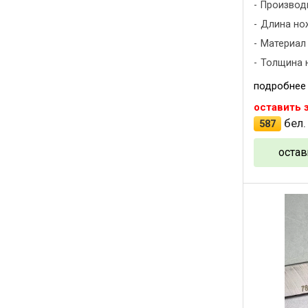
Производ
Длина нож
Материал
Толщина н
подробнее
оставить 
бел.
587
остав