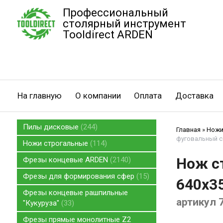
Профессиональный
столярный инструмент
Tooldirect ARDEN
На главную
О компании
Оплата
Доставка
Пилы дисковые
244
Главная
»
Ножи
фуговальный с 
Ножи строгальные
114
Нож с
Фрезы концевые ARDEN
2140
Фрезы для формирования сфер
15
640x35
Фрезы концевые рашпильные
артикул 
"Кукуруза"
33
Фрезы прямые монолитные Z2