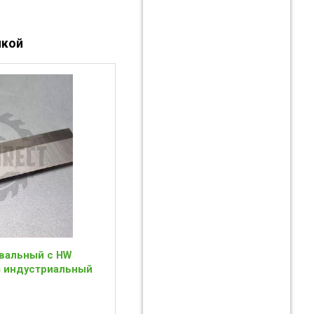
йкой
вальный с HW
is индустриальный