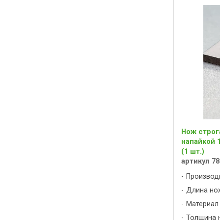
Нож строг
напайкой 
(1 шт.)
артикул 78
Производ
Длина нож
Материал
Толщина н