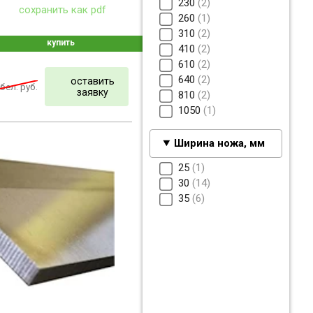
230
2
сохранить как pdf
260
1
310
2
купить
410
2
610
2
640
2
оставить
бел. руб.
заявку
810
2
1050
1
Ширина ножа, мм
25
1
30
14
35
6