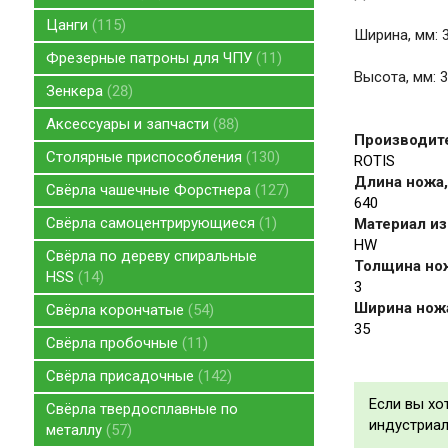
Цанги
115
Ширина, мм: 
Фрезерные патроны для ЧПУ
11
Высота, мм: 3
Зенкера
28
Аксессуары и запчасти
88
Производит
Столярные приспособления
130
ROTIS
Длина ножа,
Свёрла чашечные Форстнера
127
640
Свёрла самоцентрирующиеся
1
Материал из
HW
Свёрла по дереву спиральные
Толщина но
HSS
14
3
Ширина нож
Свёрла корончатые
54
35
Свёрла пробочные
11
Свёрла присадочные
142
Если вы хо
Свёрла твердосплавные по
индустриаль
металлу
57