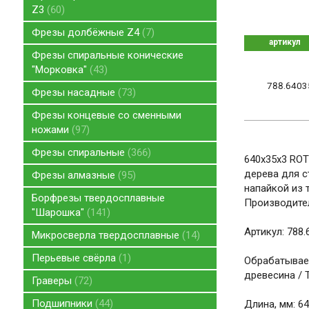
Z3
60
Фрезы долбёжные Z4
7
артикул
Фрезы спиральные конические
"Морковка"
43
788.6403
Фрезы насадные
73
Фрезы концевые со сменными
ножами
97
Фрезы спиральные
366
640x35x3 ROT
дерева для с
Фрезы алмазные
95
напайкой из 
Борфрезы твердосплавные
Производител
"Шарошка"
141
Артикул: 788.
Микросверла твердосплавные
14
Перьевые свёрла
1
Обрабатывае
древесина / 
Граверы
72
Подшипники
44
Длина, мм: 6