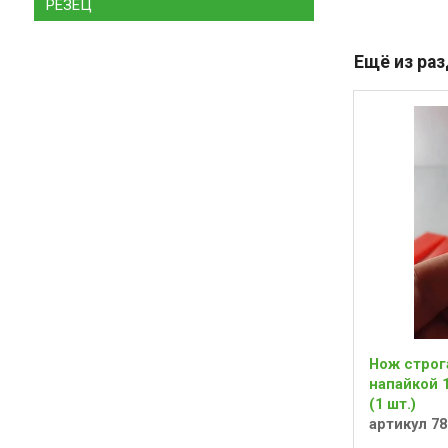
РЕЗЕЦ
Ещё из ра
Нож строг
напайкой 
(1 шт.)
артикул 78