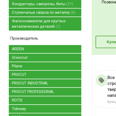
Позвон
Кондукторы, саморезы, биты
21
Ступенчатые свёрла по металлу
6
Фаскосниматели для круглых
металлических деталей
1
Производитель
Купи
ARDEN
Greencut
Pilana
PROCUT
Все
стр
PROCUT INDUSTRIAL
твё
PROCUT PROFESSIONAL
нап
ROTIS
Бренд
Tideway