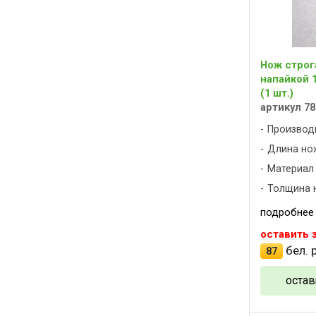
Нож строг
напайкой 
(1 шт.)
артикул 78
Производ
Длина нож
Материал
Толщина н
подробнее
оставить 
бел. р
87
остав