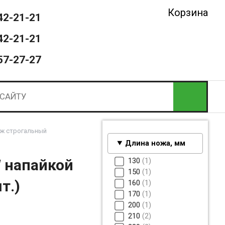
Корзина
42-21-21
42-21-21
57-27-27
ж строгальный
Длина ножа, мм
130
1
 напайкой
150
1
т.)
160
1
170
1
200
1
210
2