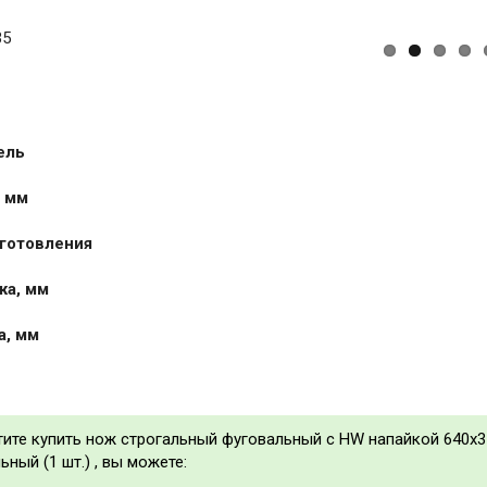
35
ель
 мм
готовления
жа, мм
а, мм
тите купить нож строгальный фуговальный с HW напайкой 640x3
ный (1 шт.) , вы можете: