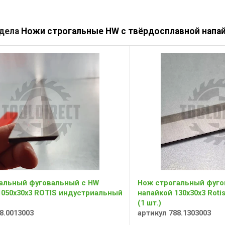
здела
Ножи строгальные HW с твёрдосплавной напа
альный фуговальный с HW
Нож строгальный фуго
1050x30x3 ROTIS индустриальный
напайкой 130x30x3 Rot
(1 шт.)
8.0013003
артикул 788.1303003