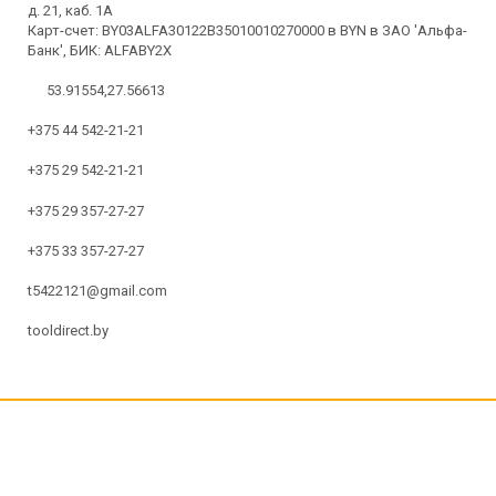
д. 21, каб. 1А
Карт-счет: BY03ALFA30122B35010010270000 в BYN в ЗАО 'Альфа-
Банк', БИК: ALFABY2X
53.91554,27.56613
+375 44 542-21-21
+375 29 542-21-21
+375 29 357-27-27
+375 33 357-27-27
t5422121@gmail.com
tooldirect.by