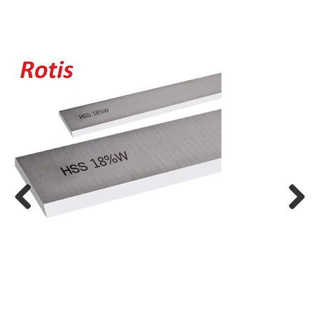
Previ
Next
ous