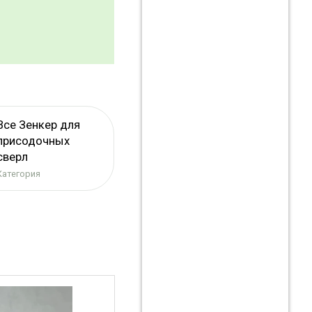
Все Зенкер для
присодочных
сверл
Категория