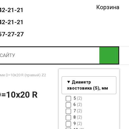
Корзина
42-21-21
42-21-21
57-27-27
ми D=10x20 R (правый) Z2
Диаметр
хвостовика (S), мм
D=10x20 R
5
2
6
2
7
2
8
2
9
2