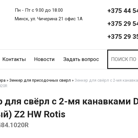
+375 44 5
Пн - Пт с 9.00 до 18.00
Минск, ул. Чичерина 21 офис 1А
+375 29 5
+375 29 3
Контакты
Новости
Задать вопрос
ера
»
Зенкер для присодочных сверл
»
Зенкер для свёрл с 2-мя канавка
020R
 для свёрл с 2-мя канавками 
й) Z2 HW Rotis
484.1020R