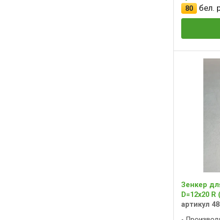
бел. р
80
Зенкер дл
D=12x20 R 
артикул 48
Производ