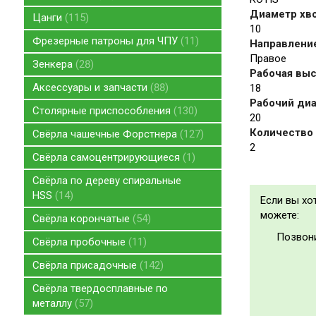
Диаметр хво
Цанги
115
10
Фрезерные патроны для ЧПУ
11
Направление
Правое
Зенкера
28
Рабочая высо
Аксессуары и запчасти
88
18
Рабочий диа
Столярные приспособления
130
20
Количество 
Свёрла чашечные Форстнера
127
2
Свёрла самоцентрирующиеся
1
Свёрла по дереву спиральные
HSS
14
Если вы хо
можете:
Свёрла корончатые
54
Позвон
Свёрла пробочные
11
Свёрла присадочные
142
Свёрла твердосплавные по
металлу
57