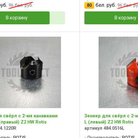
уб.
бел. руб.
96
бел. руб.
80
96
бел. ру
В корзину
В корзину
я свёрл с 2-мя канавками
Зенкер для свёрл с 2-
(правый) Z2 HW Rotis
L (левый) Z2 HW Rotis
4.1220R
артикул 484.0516L
итель:
ROTIS
Производитель:
ROTIS