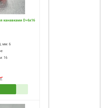
мя канавками D=6x16
, мм: 6
ое
м: 16
б.