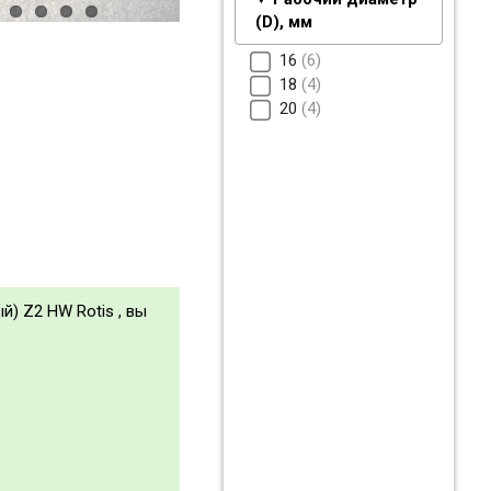
(D), мм
16
6
18
4
20
4
й) Z2 HW Rotis , вы