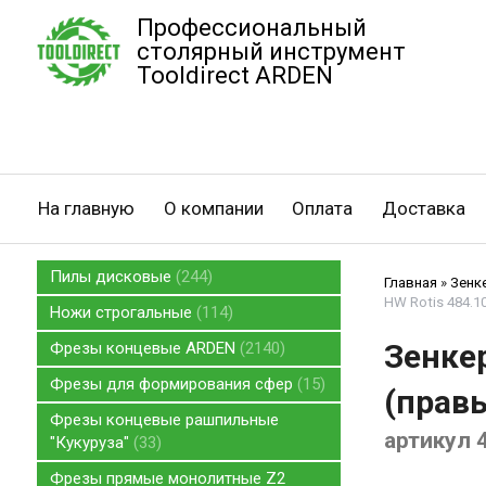
Профессиональный
столярный инструмент
Tooldirect ARDEN
На главную
О компании
Оплата
Доставка
Пилы дисковые
244
Главная
»
Зенк
HW Rotis 484.1
Ножи строгальные
114
Зенкер
Фрезы концевые ARDEN
2140
Фрезы для формирования сфер
15
(правы
Фрезы концевые рашпильные
артикул 
"Кукуруза"
33
Фрезы прямые монолитные Z2