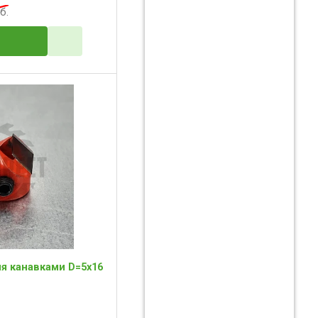
б.
мя канавками D=5x16