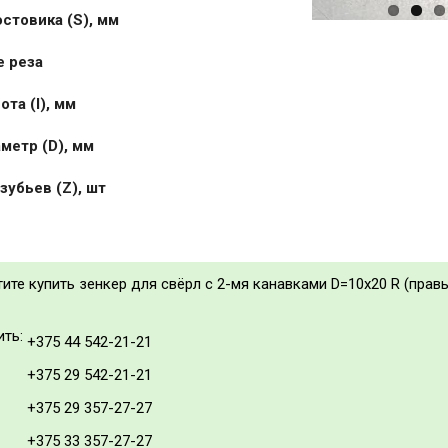
стовика (S), мм
 реза
та (I), мм
метр (D), мм
зубьев (Z), шт
тите купить зенкер для свёрл с 2-мя канавками D=10x20 R (правы
ить:
+375 44 542-21-21
+375 29 542-21-21
+375 29 357-27-27
+375 33 357-27-27