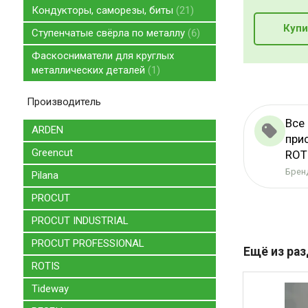
Кондукторы, саморезы, биты
21
Купи
Ступенчатые свёрла по металлу
6
Фаскосниматели для круглых
металлических деталей
1
Производитель
Все
ARDEN
при
Greencut
ROT
Бренд
Pilana
PROCUT
PROCUT INDUSTRIAL
PROCUT PROFESSIONAL
Ещё из ра
ROTIS
Tideway