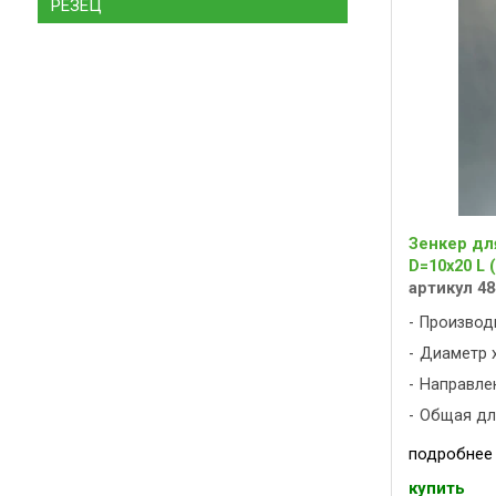
РЕЗЕЦ
Зенкер дл
D=10x20 L 
артикул 48
Производ
Диаметр х
Направлен
Общая дли
подробнее
купить