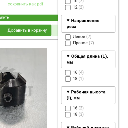
10
2
сохранить как pdf
12
2
упить
Направление
реза
Добавить в корзину
Левое
7
Правое
7
Общая длина (L),
мм
16
4
18
1
Рабочая высота
(I), мм
16
2
18
3
Рабочий диаметр