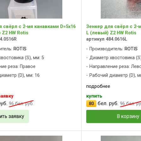
я свёрл с 2-мя канавками D=5x16
Зенкер для свёрл с 2-
 Z2 HW Rotis
L (левый) Z2 HW Rotis
4.0516R
артикул 484.0616L
итель:
ROTIS
Производитель:
ROTIS
востовика (S), мм: 5
Диаметр хвостовика (S)
ие реза: Правое
Направление реза: Лев
иаметр (D), мм: 16
Рабочий диаметр (D), м
подробнее
заявку
купить
уб.
бел. руб.
96
бел. руб.
80
96
бел. ру
ить заявку
В корзину