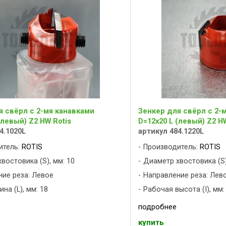
я свёрл с 2-мя канавками
Зенкер для свёрл с 2-
(левый) Z2 HW Rotis
D=12x20 L (левый) Z2 H
4.1020L
артикул 484.1220L
итель:
ROTIS
Производитель:
ROTIS
востовика (S), мм: 10
Диаметр хвостовика (S)
ие реза: Левое
Направление реза: Лев
на (L), мм: 18
Рабочая высота (I), мм:
подробнее
купить