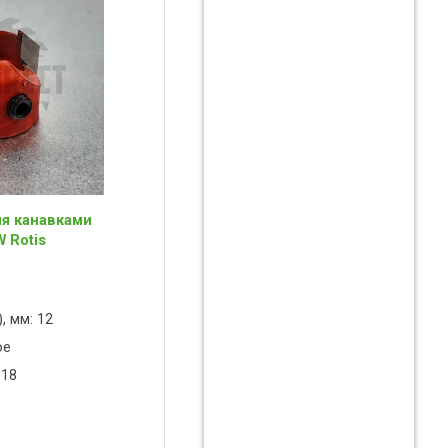
мя канавками
W Rotis
, мм: 12
ое
 18