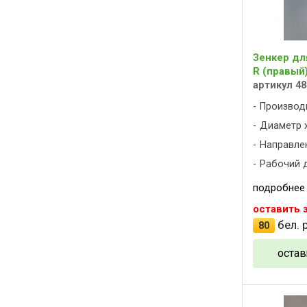
Зенкер дл
R (правый)
артикул 48
Производ
Диаметр х
Направлен
Рабочий д
подробнее
оставить 
бел. р
80
остав