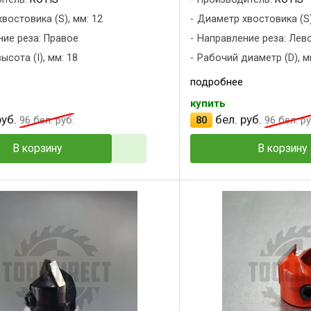
востовика (S), мм: 12
Диаметр хвостовика (S)
ие реза: Правое
Направление реза: Лев
ысота (I), мм: 18
Рабочий диаметр (D), м
подробнее
купить
уб.
бел. руб.
96
бел. руб.
80
96
бел. ру
В корзину
В корзину