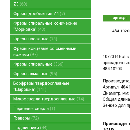
Z3
60
Фрезы долбёжные Z4
7
артикул
Фрезы спиральные конические
"Морковка"
43
484.1020
Фрезы насадные
73
Фрезы концевые со сменными
ножами
97
10x20 R Roti
присадочных
Фрезы спиральные
366
484.1020R
Фрезы алмазные
95
Производител
Борфрезы твердосплавные
Артикул: 484.
"Шарошка"
141
Диаметр, мм:
Микросверла твердосплавные
14
Общая длина,
Зенкер для п
Перьевые свёрла
1
Граверы
72
Производит
Подшипники
44
ROTIS