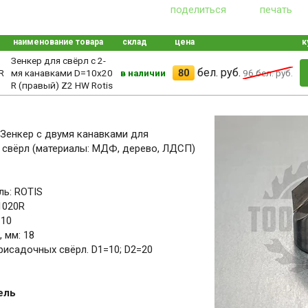
поделиться
печать
наименование товара
склад
цена
к
Зенкер для свёрл с 2-
бел. руб.
80
R
мя канавками D=10x20
в наличии
96
бел. руб.
R (правый) Z2 HW Rotis
s Зенкер с двумя канавками для
 свёрл (материалы: МДФ, дерево, ЛДСП)
ь: ROTIS
1020R
 10
 мм: 18
рисадочных свёрл. D1=10; D2=20
ель