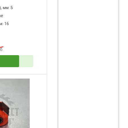
, мм: 5
ое
м: 16
б.