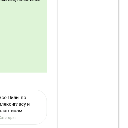
Все Пилы по
плексигласу и
пластикам
Категория