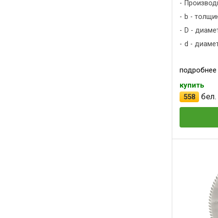
Производ
b - толщин
D - диаме
d - диаме
подробнее
купить
бел.
558