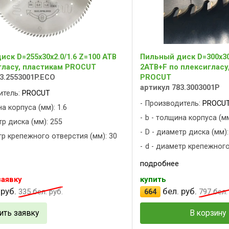
ск D=255x30x2.0/1.6 Z=100 ATB
Пильный диск D=300x30x
гласу, пластикам PROCUT
2ATB+F по плексигласу
3.2553001P.ECO
PROCUT
артикул 783.3003001P
итель:
PROCUT
Производитель:
PROCU
а корпуса (мм): 1.6
b - толщина корпуса (мм
тр диска (мм): 255
D - диаметр диска (мм):
тр крепежного отверстия (мм): 30
d - диаметр крепежного
подробнее
заявку
купить
 руб.
бел. руб.
335
бел. руб.
664
797
бел. 
ить заявку
В корзину