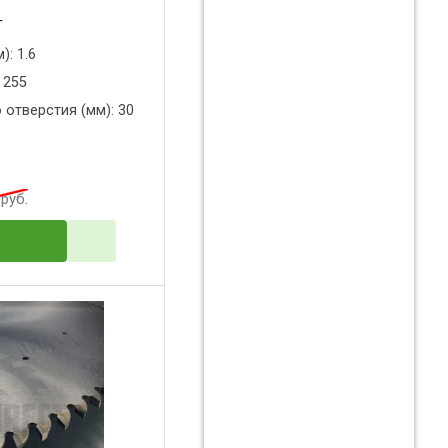
T
): 1.6
 255
 отверстия (мм): 30
руб.