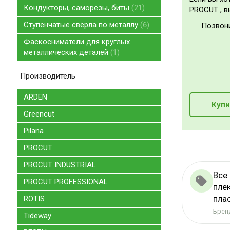
Кондукторы, саморезы, биты
21
PROCUT , в
Ступенчатые свёрла по металлу
6
Позвон
Фаскосниматели для круглых
металлических деталей
1
Производитель
ARDEN
Купи
Greencut
Pilana
PROCUT
PROCUT INDUSTRIAL
Все
PROCUT PROFESSIONAL
пле
пла
ROTIS
Бренд
Tideway