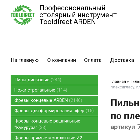
Профессиональный
столярный инструмент
Tooldirect ARDEN
На главную
О компании
Оплата
Доставка
Пилы дисковые
244
Главная
»
Пилы
плексигласу, 
Ножи строгальные
114
Пильн
Фрезы концевые ARDEN
2140
Фрезы для формирования сфер
15
по пл
Фрезы концевые рашпильные
артикул 
"Кукуруза"
33
Фрезы прямые монолитные Z2