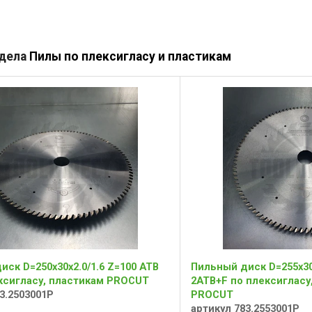
здела
Пилы по плексигласу и пластикам
ск D=250x30x2.0/1.6 Z=100 ATB
Пильный диск D=255x30x
ксигласу, пластикам PROCUT
2ATB+F по плексигласу
3.2503001P
PROCUT
артикул 783.2553001P