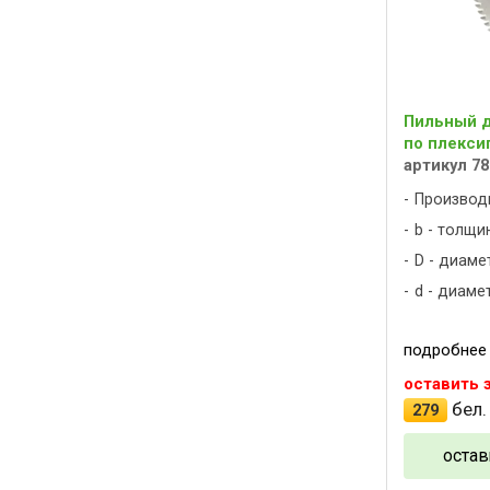
Пильный ди
по плекси
артикул 78
Производ
b - толщин
D - диаме
d - диаме
подробнее
оставить 
бел.
279
остав