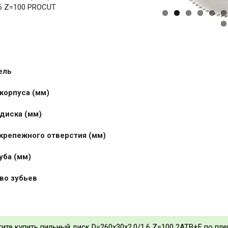
.6 Z=100 PROCUT
ель
 корпуса (мм)
 диска (мм)
 крепежного отверстия (мм)
уба (мм)
тво зубьев
тите купить пильный диск D=260x30x2.0/1.6 Z=100 2ATB+F по пле