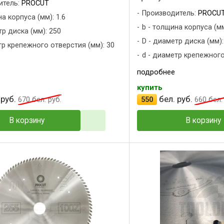
итель:
PROCUT
Производитель:
PROCU
а корпуса (мм): 1.6
b - толщина корпуса (мм
тр диска (мм): 250
D - диаметр диска (мм):
тр крепежного отверстия (мм): 30
d - диаметр крепежного
подробнее
купить
 руб.
бел. руб.
670
бел. руб.
550
660
бел. 
В корзину
В корзину