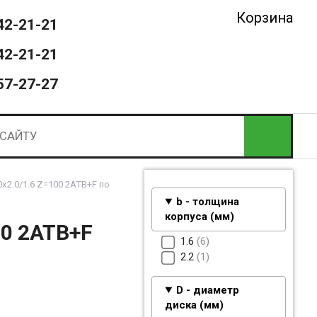
Корзина
42-21-21
42-21-21
57-27-27
x2.0/1.6 Z=100 2ATB+F по
b - толщина
корпуса (мм)
00 2ATB+F
1.6
6
2.2
1
D - диаметр
диска (мм)