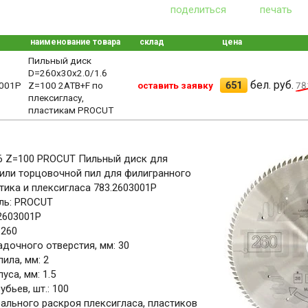
поделиться
печать
наименование товара
склад
цена
Пильный диск
D=260x30x2.0/1.6
бел. руб.
651
001P
Z=100 2ATB+F по
оставить заявку
78
плексигласу,
пластикам PROCUT
.6 Z=100 PROCUT Пильный диск для
или торцовочной пил для филигранного
тика и плексигласа 783.2603001P
ль: PROCUT
.2603001P
 260
дочного отверстия, мм: 30
ила, мм: 2
уса, мм: 1.5
бьев, шт.: 100
ального раскроя плексигласа, пластиков