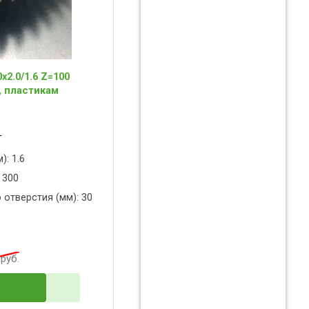
2.0/1.6 Z=100
, пластикам
T
): 1.6
 300
 отверстия (мм): 30
руб.