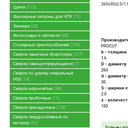
260x30x2.0/1
Цанги
115
Фрезерные патроны для ЧПУ
11
Зенкера
28
Аксессуары и запчасти
88
Производит
Столярные приспособления
130
PROCUT
b - толщина
Свёрла чашечные Форстнера
127
1.6
Свёрла самоцентрирующиеся
1
D - диаметр
260
Свёрла по дереву спиральные
d - диаметр
HSS
14
30
S - ширина з
Свёрла корончатые
54
2.0
Свёрла пробочные
11
z - количес
100
Свёрла присадочные
142
Свёрла твердосплавные по
металлу
57
Если вы хо