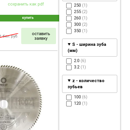
сохранить как pdf
250
1
255
2
260
1
купить
300
2
350
1
оставить
1
бел. руб.
заявку
S - ширина зуба
(мм)
2.0
6
3.2
1
z - количество
зубьев
100
6
120
1