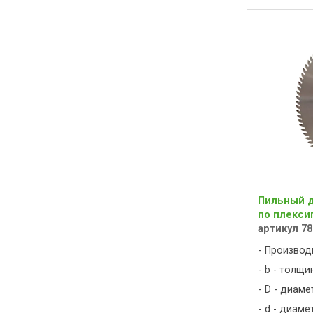
Пильный ди
по плекси
артикул 78
Производ
b - толщин
D - диаме
d - диаме