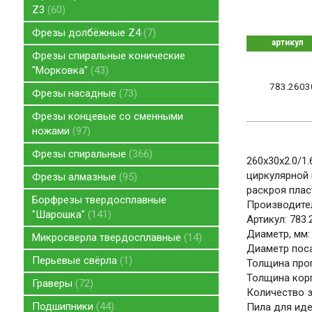
Z3
60
Фрезы долбёжные Z4
7
артикул
Фрезы спиральные конические
"Морковка"
43
783.2603
Фрезы насадные
73
Фрезы концевые со сменными
ножами
97
Фрезы спиральные
366
260x30x2.0/1
циркулярной 
Фрезы алмазные
95
раскроя плас
Борфрезы твердосплавные
Производите
"Шарошка"
141
Артикул: 783
Диаметр, мм:
Микросверла твердосплавные
14
Диаметр поса
Перьевые свёрла
1
Толщина проп
Толщина корп
Граверы
72
Количество зу
Подшипники
44
Пила для иде