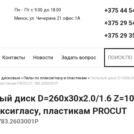
+375 44 5
Пн - Пт с 9.00 до 18.00
Минск, ул. Чичерина 21 офис 1А
+375 29 5
+375 29 3
Контакты
Новости
Задать вопрос
 дисковые
»
Пилы по плексигласу и пластикам
»
Пильный диск D=260x30
пластикам PROCUT 783.2603001P
ый диск D=260x30x2.0/1.6 Z=1
ексигласу, пластикам PROCUT
783.2603001P