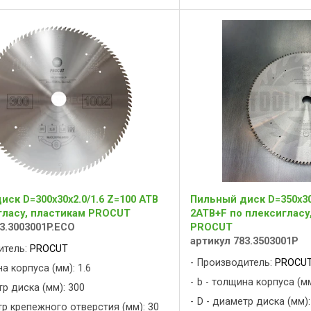
ск D=300x30x2.0/1.6 Z=100 ATB
Пильный диск D=350x30x
гласу, пластикам PROCUT
2ATB+F по плексигласу
3.3003001P.ECO
PROCUT
артикул 783.3503001P
итель:
PROCUT
Производитель:
PROCU
а корпуса (мм): 1.6
b - толщина корпуса (мм
тр диска (мм): 300
D - диаметр диска (мм):
тр крепежного отверстия (мм): 30