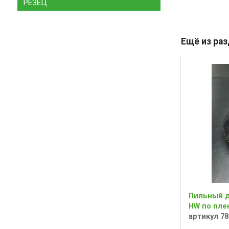
РЕЗЕЦ
Ещё из ра
Пильный ди
HW по пле
артикул 78