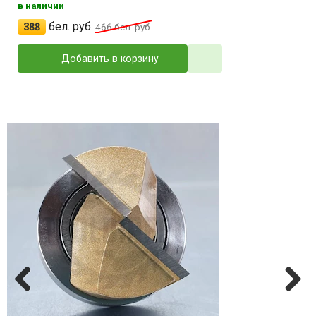
в наличии
бел. руб.
388
466
бел. руб.
Добавить в корзину
Previ
Next
ous