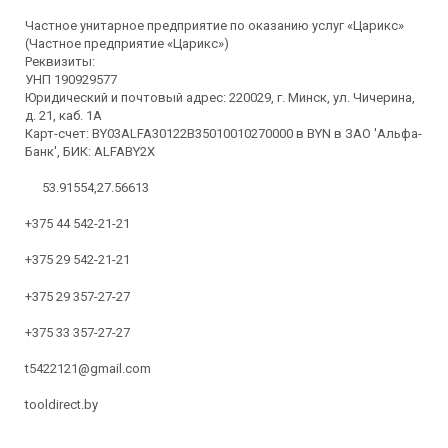
Частное унитарное предприятие по оказанию услуг «Царикс»
(Частное предприятие «Царикс»)
Реквизиты:
УНП 190929577
Юридический и почтовый адрес: 220029, г. Минск, ул. Чичерина,
д. 21, каб. 1А
Карт-счет: BY03ALFA30122B35010010270000 в BYN в ЗАО 'Альфа-
Банк', БИК: ALFABY2X
53.91554,27.56613
+375 44 542-21-21
+375 29 542-21-21
+375 29 357-27-27
+375 33 357-27-27
t5422121@gmail.com
tooldirect.by