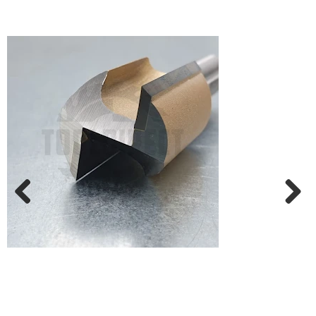
Previ
Next
ous