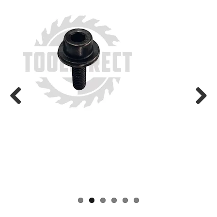
Previ
Next
ous