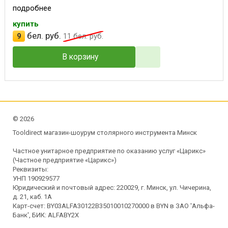
подробнее
купить
бел. руб.
9
11
бел. руб.
В корзину
©
2026
Tooldirect магазин-шоурум столярного инструмента Минск
Частное унитарное предприятие по оказанию услуг «Царикс»
(Частное предприятие «Царикс»)
Реквизиты:
УНП 190929577
Юридический и почтовый адрес: 220029, г. Минск, ул. Чичерина,
д. 21, каб. 1А
Карт-счет: BY03ALFA30122B35010010270000 в BYN в ЗАО 'Альфа-
Банк', БИК: ALFABY2X