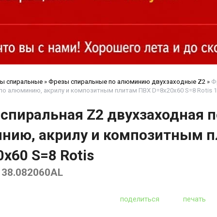
ы спиральные
»
Фрезы спиральные по алюминию двухзаходные Z2
»
Ф
по алюминию, акрилу и композитным плитам ПВХ D=8x20x60 S=8 Rotis 1
 спиральная Z2 двухзаходная п
нию, акрилу и композитным 
x60 S=8 Rotis
138.082060AL
поделиться
печать