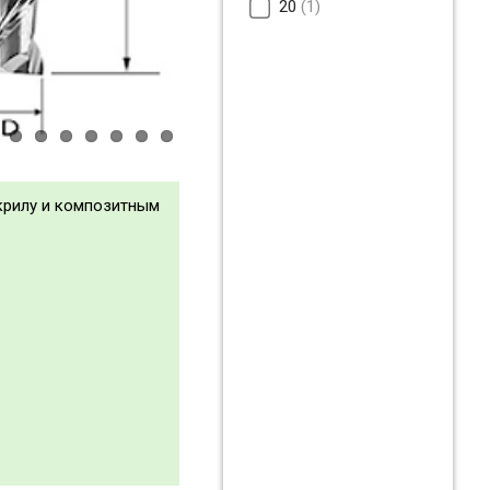
20
1
акрилу и композитным