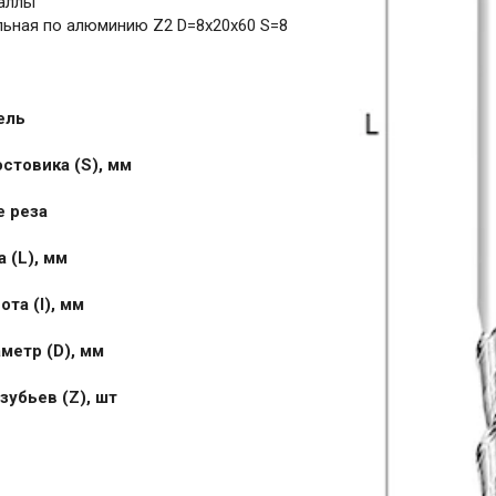
аллы
ьная по алюминию Z2 D=8x20x60 S=8
ель
стовика (S), мм
 реза
 (L), мм
та (I), мм
метр (D), мм
зубьев (Z), шт