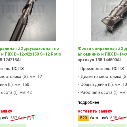
ральная Z2 двухзаходная по
Фреза спиральная Z2 д
и ПВХ D=12x42x150 S=12 Rotis
алюминию и ПВХ D=14x4
8.124215AL
артикул 138.144500AL
итель:
ROTIS
Производитель:
ROTIS
востовика (S), мм: 12
Диаметр хвостовика (S)
на (L), мм: 150
Общая длина (L), мм: 1
ысота (I), мм: 42
Рабочая высота (I), мм:
подробнее
заявку
оставить заявку
 руб.
бел. руб.
557
бел. руб.
529
635
бел. 