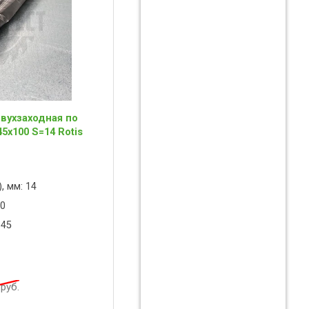
вухзаходная по
5x100 S=14 Rotis
, мм: 14
00
 45
руб.