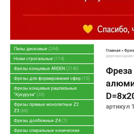
Пилы дисковые
244
Главная
»
Фрез
двухзаходная 
Ножи строгальные
114
Фреза
Фрезы концевые ARDEN
2140
Фрезы для формирования сфер
15
алюми
Фрезы концевые рашпильные
D=8x20
"Кукуруза"
33
Фрезы прямые монолитные Z2
артикул 
Z3
60
Фрезы долбёжные Z4
7
Фрезы спиральные конические