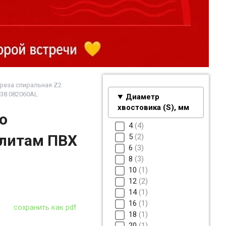
реза спиральная Z2
38.082060AL
Диаметр
хвостовика (S), мм
о
4
4
плитам ПВХ
5
2
6
3
8
3
10
1
12
2
14
1
16
1
сохранить как pdf
18
1
20
1