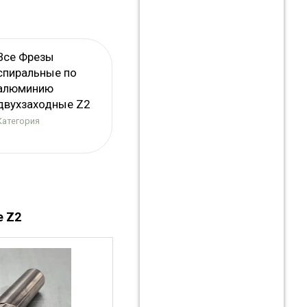
Все Фрезы
спиральные по
алюминию
двухзаходные Z2
Категория
е Z2