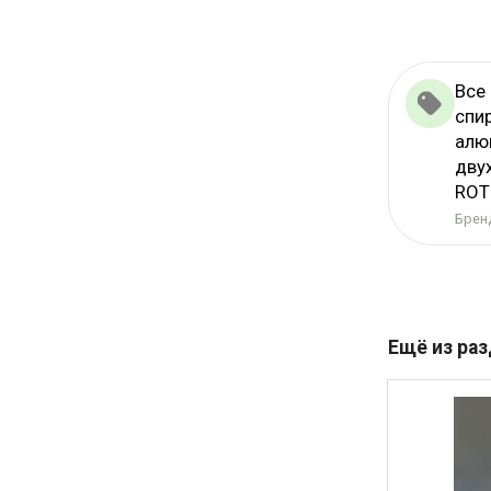
Все
спи
алю
дву
ROT
Бренд
Ещё из ра