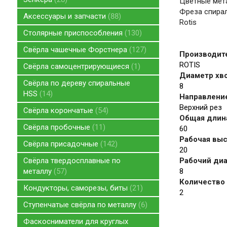
Цветные мет
Фреза спирал
Аксессуары и запчасти
88
Rotis
Столярные приспособления
130
Свёрла чашечные Форстнера
127
Производит
ROTIS
Свёрла самоцентрирующиеся
1
Диаметр хво
Свёрла по дереву спиральные
8
HSS
14
Направление
Верхний рез
Свёрла корончатые
54
Общая длина
Свёрла пробочные
11
60
Рабочая высо
Свёрла присадочные
142
20
Свёрла твердосплавные по
Рабочий диа
металлу
57
8
Количество 
Кондукторы, саморезы, биты
21
2
Ступенчатые свёрла по металлу
6
Фаскосниматели для круглых