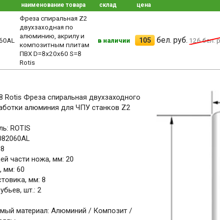
наименование товара
склад
цена
Фреза спиральная Z2
двухзаходная по
алюминию, акрилу и
бел. руб.
105
60AL
в наличии
126
бел. р
композитным плитам
ПВХ D=8x20x60 S=8
Rotis
8 Rotis Фреза спиральная двухзаходного
аботки алюминия для ЧПУ станков Z2
ь: ROTIS
.082060AL
 8
й части ножа, мм: 20
 мм: 60
товика, мм: 8
бьев, шт.: 2
мый материал: Алюминий / Композит /