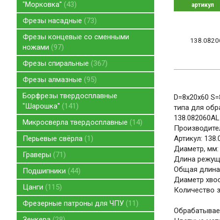
"Морковка"
43
артикул
Фрезы насадные
73
Фрезы концевые со сменными
138.0820
ножами
97
Фрезы спиральные
367
Фрезы алмазные
95
Борфрезы твердосплавные
D=8x20x60 S=
"Шарошка"
141
типа для обр
138.082060AL
Микросверла твердосплавные
14
Производител
Перьевые свёрла
1
Артикул: 138
Диаметр, мм:
Граверы
71
Длина режуще
Общая длина,
Подшипники
44
Диаметр хвос
Цанги
115
Количество зу
Фрезерные патроны для ЧПУ
11
Обрабатывае
Зенкера
28