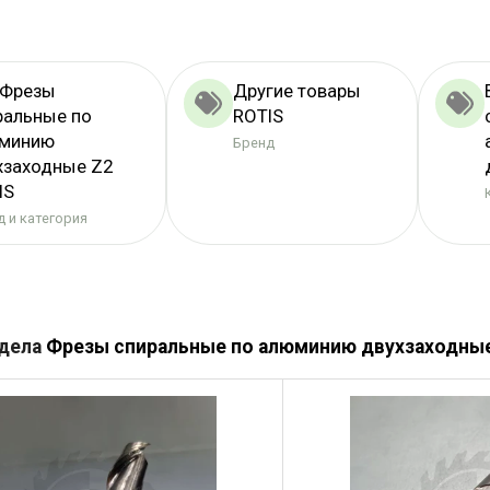
 Фрезы
Другие товары
ральные по
ROTIS
минию
Бренд
хзаходные Z2
IS
 и категория
здела
Фрезы спиральные по алюминию двухзаходны