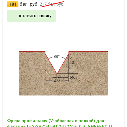
бел. руб.
181
217
бел. руб.
оставить заявку
Фреза профильная (V-образная с полкой) для
фасадов D=22xH21xL59 D2=0.2 V=60° S=6 GREENCUT