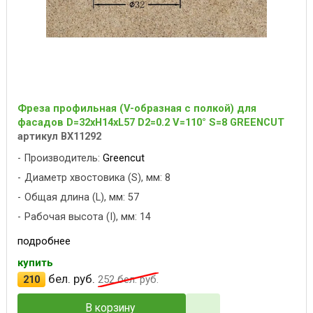
Фреза профильная (V-образная с полкой) для
фасадов D=32xH14xL57 D2=0.2 V=110° S=8 GREENCUT
артикул BX11292
Производитель:
Greencut
Диаметр хвостовика (S), мм: 8
Общая длина (L), мм: 57
Рабочая высота (I), мм: 14
подробнее
купить
бел. руб.
210
252
бел. руб.
В корзину