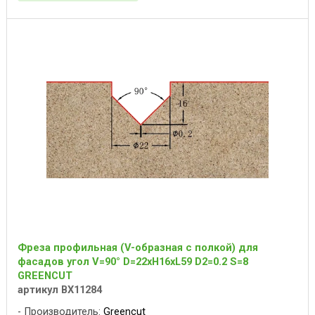
Фреза профильная (V-образная с полкой) для
фасадов угол V=90° D=22xH16xL59 D2=0.2 S=8
GREENCUT
артикул BX11284
Производитель:
Greencut