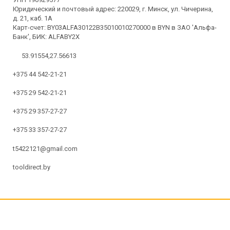
Юридический и почтовый адрес: 220029, г. Минск, ул. Чичерина,
д. 21, каб. 1А
Карт-счет: BY03ALFA30122B35010010270000 в BYN в ЗАО 'Альфа-
Банк', БИК: ALFABY2X
53.91554,27.56613
+375 44 542-21-21
+375 29 542-21-21
+375 29 357-27-27
+375 33 357-27-27
t5422121@gmail.com
tooldirect.by