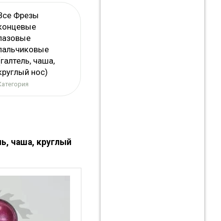
Все Фрезы
концевые
пазовые
пальчиковые
(галтель, чаша,
круглый нос)
Категория
ь, чаша, круглый