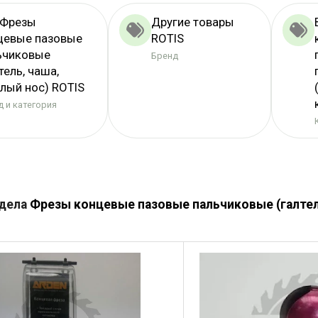
 Фрезы
Другие товары
цевые пазовые
ROTIS
ьчиковые
Бренд
тель, чаша,
глый нос) ROTIS
 и категория
здела
Фрезы концевые пазовые пальчиковые (галтел