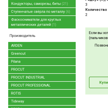
Кондукторы, саморезы, биты
21
3
Количество 
Ступенчатые свёрла по металлу
6
2
Фаскосниматели для круглых
металлических деталей
1
Если вы хо
Производитель
(пальчикова
Позвон
ARDEN
Greencut
Pilana
PROCUT
PROCUT INDUSTRIAL
Купи
PROCUT PROFESSIONAL
ROTIS
Tideway