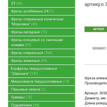
Z3
60
артикул 
Фрезы долбёжные Z4
7
Фрезы спиральные конические
"Морковка"
43
артикул
Фрезы насадные
73
Фрезы концевые со сменными
ножами
97
3050607.
Фрезы спиральные
366
Фрезы алмазные
95
Борфрезы твердосплавные
"Шарошка"
141
Фреза алмазн
Микросверла твердосплавные
14
Производител
Перьевые свёрла
1
Артикул: 3050
Граверы
72
Диаметр, мм:
Длина режуще
Подшипники
44