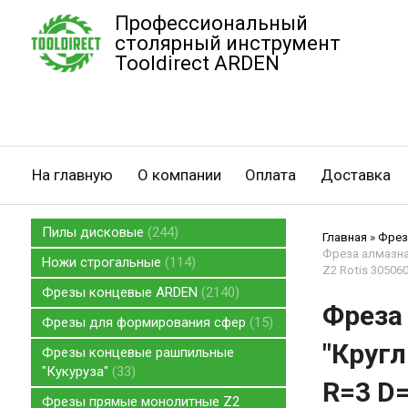
Профессиональный
столярный инструмент
Tooldirect ARDEN
На главную
О компании
Оплата
Доставка
Пилы дисковые
244
Главная
»
Фрез
Фреза алмазная
Ножи строгальные
114
Z2 Rotis 305060
Фрезы концевые ARDEN
2140
Фреза
Фрезы для формирования сфер
15
"Кругл
Фрезы концевые рашпильные
"Кукуруза"
33
R=3 D=
Фрезы прямые монолитные Z2