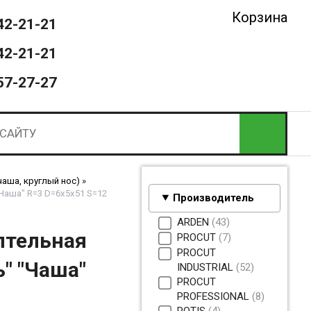
Корзина
42-21-21
42-21-21
57-27-27
аша, круглый нос)
»
"Чаша" R=3 D=6х5x51 S=12
Производитель
ARDEN
43
лтельная
PROCUT
7
PROCUT
ь" "Чаша"
INDUSTRIAL
52
PROCUT
PROFESSIONAL
8