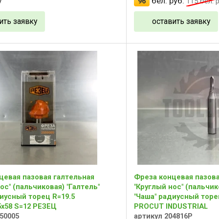
бел. руб.
у
96
115
бел. р
ить заявку
оставить заявку
цевая пазовая галтельная
Фреза концевая пазова
ос" (пальчиковая) "Галтель"
"Круглый нос" (пальчик
диусный торец R=19.5
"Чаша" радиусный торе
5x58 S=12 РЕЗЕЦ
PROCUT INDUSTRIAL
50005
артикул 204816P