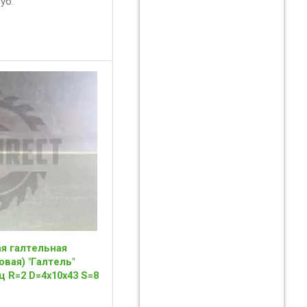
уб.
я галтельная
овая) "Галтель"
ц R=2 D=4x10x43 S=8