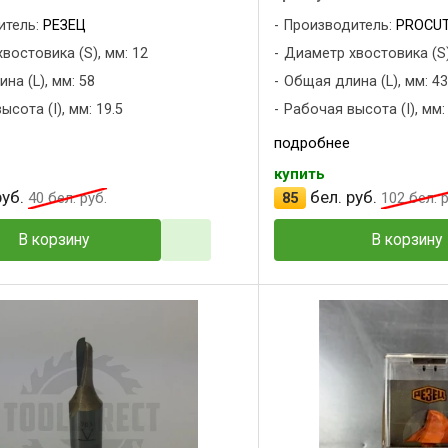
итель:
РЕЗЕЦ
Производитель:
PROCUT
востовика (S), мм: 12
Диаметр хвостовика (S)
на (L), мм: 58
Общая длина (L), мм: 43
сота (I), мм: 19.5
Рабочая высота (I), мм:
подробнее
купить
уб.
бел. руб.
40
бел. руб.
85
102
бел. р
В корзину
В корзину