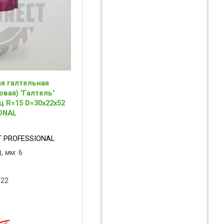
я галтельная
овая) "Галтель"
ц R=15 D=30x22x52
ONAL
 PROFESSIONAL
, мм: 6
 22