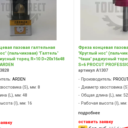
цевая пазовая галтельная
Фреза концевая пазова
ос" (пальчиковая) "Галтель"
"Круглый нос" (пальчик
диусный торец R=10 D=20x16x48
"Чаша" радиусный торе
 ARDEN
S=6 PROCUT PROFESSI
3828
артикул A1307
итель:
ARDEN
Производитель:
PROCUT
востовика (S), мм: 8
Диаметр хвостовика (S)
на (L), мм: 48
Общая длина (L), мм: 52
ысота (I), мм: 16
Рабочая высота (I), мм:
подробнее
оставить заявку
заявку