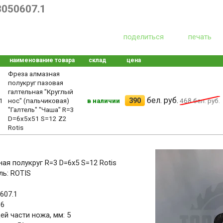
3050607.1
поделиться
печать
наименование товара
склад
цена
Фреза алмазная
полукруг пазовая
галтельная "Круглый
бел. руб.
390
1
нос" (пальчиковая)
в наличии
468
бел. руб.
"Галтель" "Чаша" R=3
D=6х5x51 S=12 Z2
Rotis
ая полукруг R=3 D=6х5 S=12 Rotis
ь: ROTIS
607.1
 6
й части ножа, мм: 5