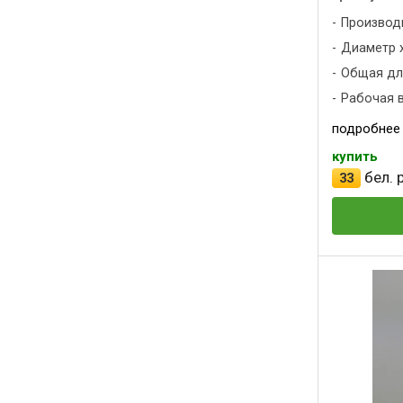
Производ
Диаметр х
Общая дли
Рабочая вы
подробнее
купить
бел. р
33