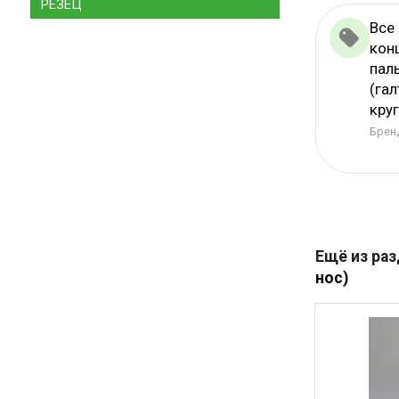
РЕЗЕЦ
Все
кон
пал
(гал
кру
Бренд
Ещё из ра
нос)