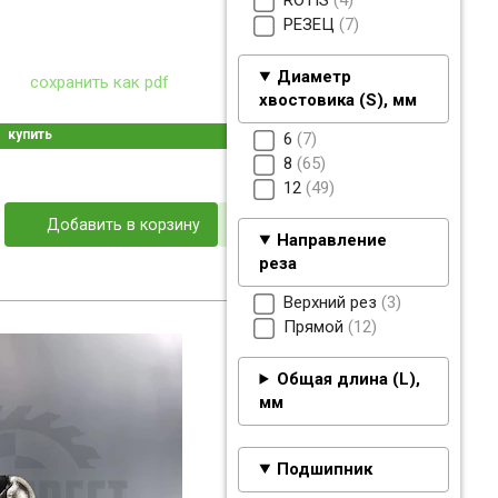
ROTIS
4
РЕЗЕЦ
7
Диаметр
сохранить как pdf
хвостовика (S), мм
купить
6
7
8
65
12
49
Добавить в корзину
Направление
реза
Верхний рез
3
Прямой
12
Общая длина (L),
мм
Подшипник