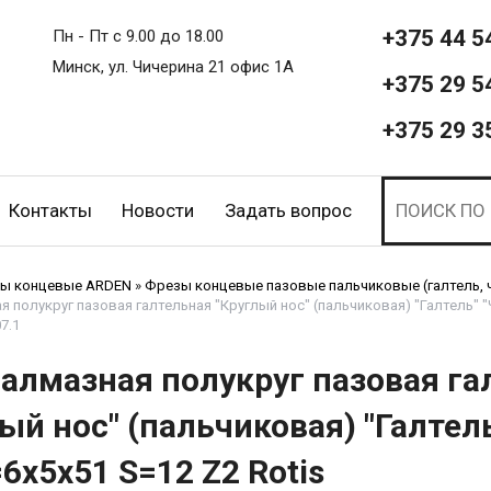
+375 44 5
Пн - Пт с 9.00 до 18.00
Минск, ул. Чичерина 21 офис 1А
+375 29 5
+375 29 3
Контакты
Новости
Задать вопрос
ы концевые ARDEN
»
Фрезы концевые пазовые пальчиковые (галтель, ч
 полукруг пазовая галтельная "Круглый нос" (пальчиковая) "Галтель" 
7.1
 алмазная полукруг пазовая га
ый нос" (пальчиковая) "Галтел
6х5x51 S=12 Z2 Rotis