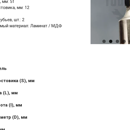
 мм: 51
товика, мм: 12
бьев, шт.: 2
мый материал: Ламинат / МДФ
ель
стовика (S), мм
 (L), мм
та (I), мм
метр (D), мм
 мм