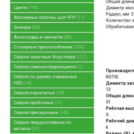
Общая длина,
Цанги
115
Диаметр хвос
Радиус, мм: 3
Фрезерные патроны для ЧПУ
11
Количество зу
Обрабатывае
Зенкера
28
Аксессуары и запчасти
88
Столярные приспособления
130
Свёрла чашечные Форстнера
127
Свёрла самоцентрирующиеся
1
Производит
Свёрла по дереву спиральные
ROTIS
HSS
14
Диаметр хво
12
Свёрла корончатые
54
Общая длина
51
Свёрла пробочные
11
Рабочая высо
Свёрла присадочные
142
5
Рабочий диа
Свёрла твердосплавные по
6
металлу
57
Радиус (R),