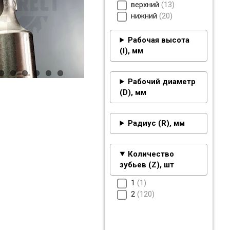
верхний
13
нижний
20
Рабочая высота
(I), мм
Рабочий диаметр
(D), мм
Радиус (R), мм
Количество
зубьев (Z), шт
1
1
2
120