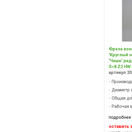
Фреза кон
"Круглый н
"Чаша" ра
S=8 Z2 HW
артикул 20
Производ
Диаметр х
Общая дли
Рабочая в
подробнее
оставить 