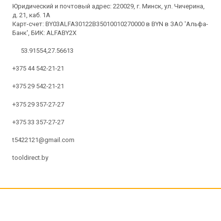
Юридический и почтовый адрес: 220029, г. Минск, ул. Чичерина,
д. 21, каб. 1А
Карт-счет: BY03ALFA30122B35010010270000 в BYN в ЗАО 'Альфа-
Банк', БИК: ALFABY2X
53.91554,27.56613
+375 44 542-21-21
+375 29 542-21-21
+375 29 357-27-27
+375 33 357-27-27
t5422121@gmail.com
tooldirect.by