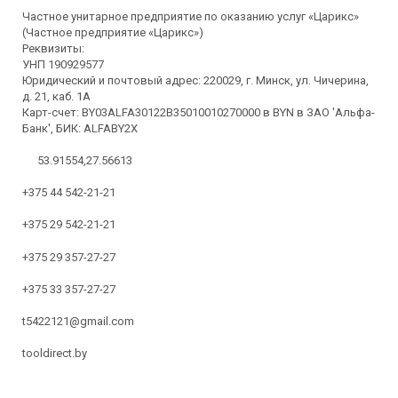
Частное унитарное предприятие по оказанию услуг «Царикс»
(Частное предприятие «Царикс»)
Реквизиты:
УНП 190929577
Юридический и почтовый адрес: 220029, г. Минск, ул. Чичерина,
д. 21, каб. 1А
Карт-счет: BY03ALFA30122B35010010270000 в BYN в ЗАО 'Альфа-
Банк', БИК: ALFABY2X
53.91554,27.56613
+375 44 542-21-21
+375 29 542-21-21
+375 29 357-27-27
+375 33 357-27-27
t5422121@gmail.com
tooldirect.by