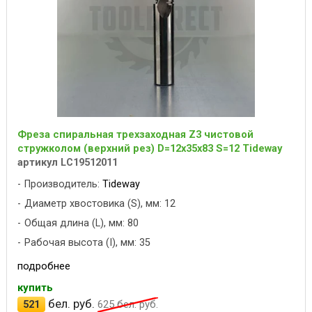
Фреза спиральная трехзаходная Z3 чистовой
стружколом (верхний рез) D=12x35x83 S=12 Tideway
артикул LC19512011
Производитель:
Tideway
Диаметр хвостовика (S), мм: 12
Общая длина (L), мм: 80
Рабочая высота (I), мм: 35
подробнее
купить
бел. руб.
521
625
бел. руб.