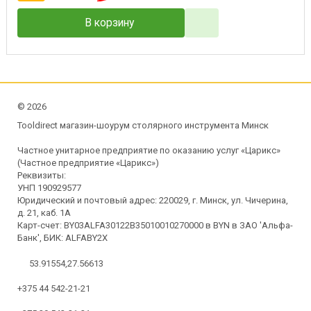
В корзину
©
2026
Tooldirect магазин-шоурум столярного инструмента Минск
Частное унитарное предприятие по оказанию услуг «Царикс»
(Частное предприятие «Царикс»)
Реквизиты:
УНП 190929577
Юридический и почтовый адрес: 220029, г. Минск, ул. Чичерина,
д. 21, каб. 1А
Карт-счет: BY03ALFA30122B35010010270000 в BYN в ЗАО 'Альфа-
Банк', БИК: ALFABY2X
53.91554,27.56613
+375 44 542-21-21