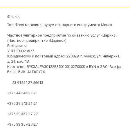
©
2026
Tooldirect магазин-шоурум столярного инструмента Минск
Частное унитарное предприятие по оказанию услуг «Царикс»
(Частное предприятие «Царикс»)
Реквизиты:
УНП 190929577
Юридический и почтовый адрес: 220029, г. Минск, ул. Чичерина,
д. 21, каб. 1А
Карт-счет: BY03ALFA30122B35010010270000 в BYN в ЗАО 'Альфа-
Банк', БИК: ALFABY2X
53.91554,27.56613
+375 44 542-21-21
+375 29 542-21-21
+375 29 357-27-27
+375 33 357-27-27