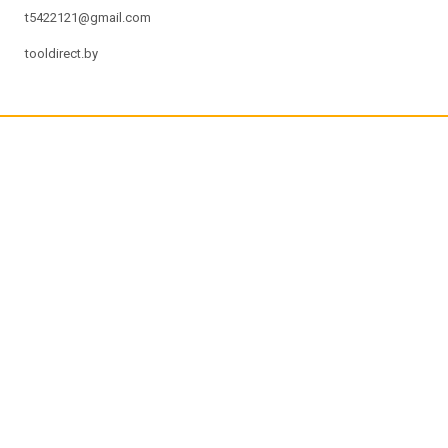
t5422121@gmail.com
tooldirect.by