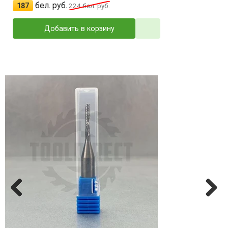
бел. руб.
187
224
бел. руб.
Добавить в корзину
Previ
Next
ous