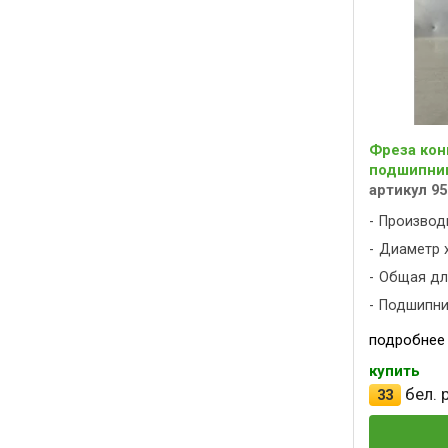
Фреза кон
подшипник
артикул 95
Производ
Диаметр х
Общая дли
Подшипни
подробнее
купить
бел. р
33