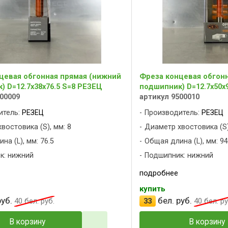
цевая обгонная прямая (нижний
Фреза концевая обгон
) D=12.7x38x76.5 S=8 РЕЗЕЦ
подшипник) D=12.7x50x
00009
артикул 9500010
итель:
РЕЗЕЦ
Производитель:
РЕЗЕЦ
востовика (S), мм: 8
Диаметр хвостовика (S)
на (L), мм: 76.5
Общая длина (L), мм: 94
к: нижний
Подшипник: нижний
подробнее
купить
уб.
бел. руб.
40
бел. руб.
33
40
бел. ру
В корзину
В корзину