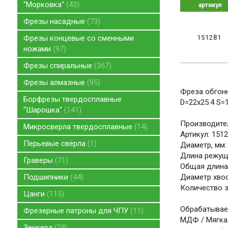
"Морковка"
43
артикул
Фрезы насадные
73
151281
Фрезы концевые со сменными
ножами
97
Фрезы спиральные
367
Фрезы алмазные
95
Фреза обгон
Борфрезы твердосплавные
D=22x25.4 S=
"Шарошка"
141
Производите
Микросверла твердосплавные
14
Артикул: 151
Перьевые свёрла
1
Диаметр, мм:
Длина режуще
Граверы
71
Общая длина,
Подшипники
44
Диаметр хвос
Количество з
Цанги
115
Обрабатываем
Фрезерные патроны для ЧПУ
11
МДФ / Мягкая
Зенкера
28