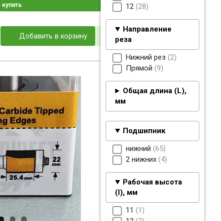
купить
12
28
Направление
Добавить в корзину
реза
Нижний рез
2
Прямой
9
Общая длина (L),
мм
Подшипник
нижний
65
2 нижних
4
Рабочая высота
(I), мм
11
1
12
2