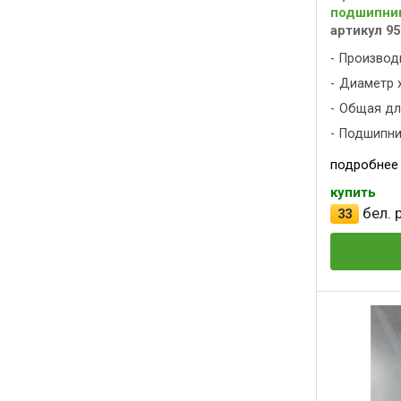
подшипник)
артикул 95
Производ
Диаметр х
Общая дли
Подшипни
подробнее
купить
бел. р
33