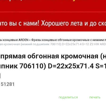
ы концевые ARDEN
»
Фрезы концевые обгонные кромочные с нижним
ая кромочная (нижний подшипник 706110) D=22x25x71.4 S=12 Z2 HW ARD
 прямая обгонная кромочная 
пник 706110) D=22x25x71.4 S=
N
151281
поделиться
печать