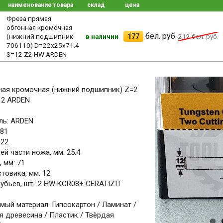
наименование товара
склад
цена
Фреза прямая
обгонная кромочная
бел. руб.
177
(нижний подшипник
в наличии
212
бел. руб.
706110) D=22x25x71.4
S=12 Z2 HW ARDEN
ная кромочная (нижний подшипник) Z=2
12 ARDEN
ль: ARDEN
281
 22
й части ножа, мм: 25.4
 мм: 71
товика, мм: 12
убьев, шт.: 2 HW KCR08+ CERATIZIT
ый материал: Гипсокартон / Ламинат /
 древесина / Пластик / Твёрдая