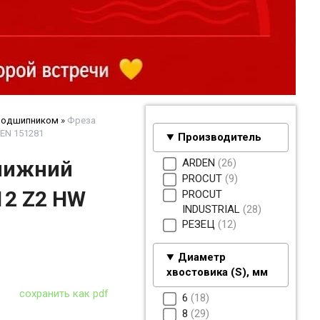
 подшипником
»
Фреза
EN 151281
Производитель
ARDEN
26
(нижний
PROCUT
9
12 Z2 HW
PROCUT
INDUSTRIAL
28
РЕЗЕЦ
12
Диаметр
хвостовика (S), мм
сохранить как pdf
6
18
8
29