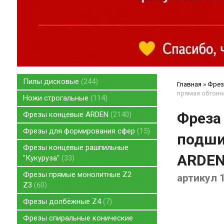
Пилы дисковые
244
Главная
»
Фрез
прямая обгонн
Ножи строгальные
114
Фреза
Фрезы концевые ARDEN
2140
Фрезы для формирования сфер
15
подши
Фрезы концевые рашпильные
ARDE
"Кукуруза"
33
Фрезы прямые монолитные Z2
артикул 
Z3
60
Фрезы долбёжные Z4
7
Фрезы спиральные конические