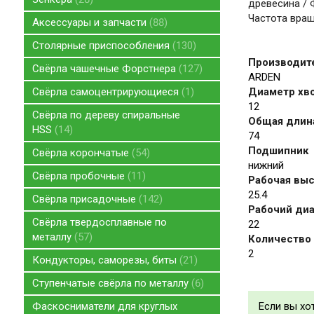
древесина / 
Частота вращ
Аксессуары и запчасти
88
Столярные приспособления
130
Производит
Свёрла чашечные Форстнера
127
ARDEN
Свёрла самоцентрирующиеся
1
Диаметр хво
12
Свёрла по дереву спиральные
Общая длина
HSS
14
74
Подшипник
Свёрла корончатые
54
нижний
Свёрла пробочные
11
Рабочая высо
25.4
Свёрла присадочные
142
Рабочий диа
Свёрла твердосплавные по
22
металлу
57
Количество 
2
Кондукторы, саморезы, биты
21
Ступенчатые свёрла по металлу
6
Фаскосниматели для круглых
Если вы хо