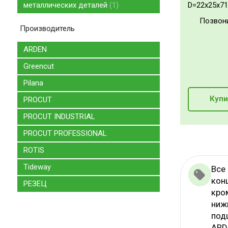
металлических деталей
1
D=22x25x71
Позвон
Производитель
ARDEN
Greencut
Pilana
Купи
PROCUT
PROCUT INDUSTRIAL
PROCUT PROFESSIONAL
ROTIS
Tideway
Все
кон
РЕЗЕЦ
кро
ниж
под
ARD