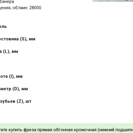
Фанера
ения, об/мин: 28000
ель
стовика (S), мм
 (L), мм
та (I), мм
метр (D), мм
зубьев (Z), шт
тите купить фреза прямая обгонная кромочная (нижний подшипн