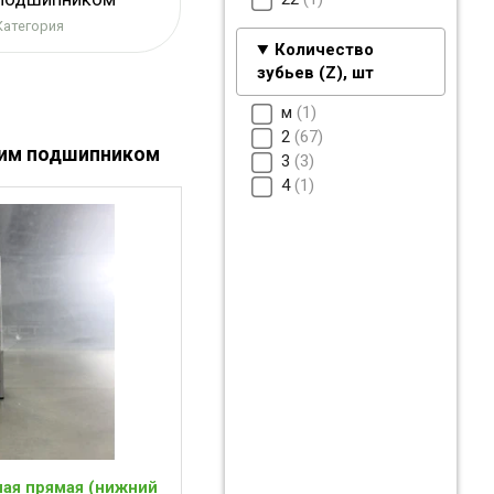
Категория
Количество
зубьев (Z), шт
м
1
2
67
ним подшипником
3
3
4
1
ная прямая (нижний