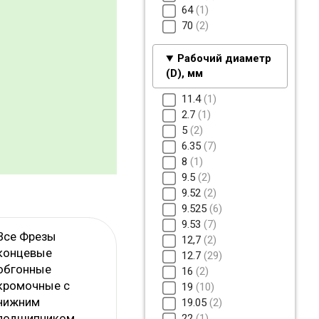
64
1
70
2
Рабочий диаметр
(D), мм
11.4
1
2.7
1
5
2
6.35
7
8
1
9.5
2
9.52
2
9.525
6
9.53
7
Все Фрезы
12,7
2
концевые
12.7
29
обгонные
16
2
кромочные с
19
10
нижним
19.05
2
подшипником
22
1