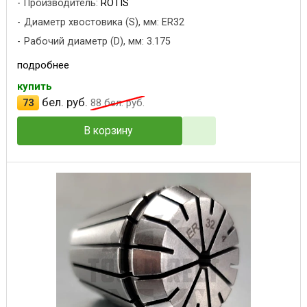
Производитель:
ROTIS
Диаметр хвостовика (S), мм: ER32
Рабочий диаметр (D), мм: 3.175
подробнее
купить
бел. руб.
73
88
бел. руб.
В корзину