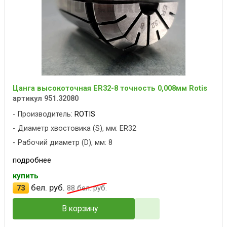
Цанга высокоточная ER32-8 точность 0,008мм Rotis
артикул 951.32080
Производитель:
ROTIS
Диаметр хвостовика (S), мм: ER32
Рабочий диаметр (D), мм: 8
подробнее
купить
бел. руб.
73
88
бел. руб.
В корзину