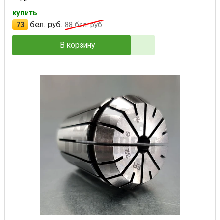
купить
бел. руб.
73
88
бел. руб.
В корзину