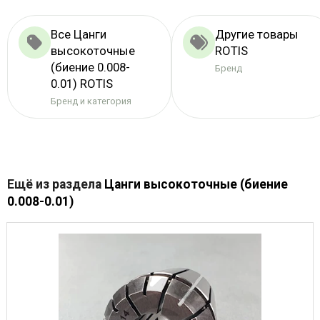
Все Цанги
Другие товары
высокоточные
ROTIS
(биение 0.008-
Бренд
0.01) ROTIS
Бренд и категория
Ещё из раздела
Цанги высокоточные (биение
0.008-0.01)