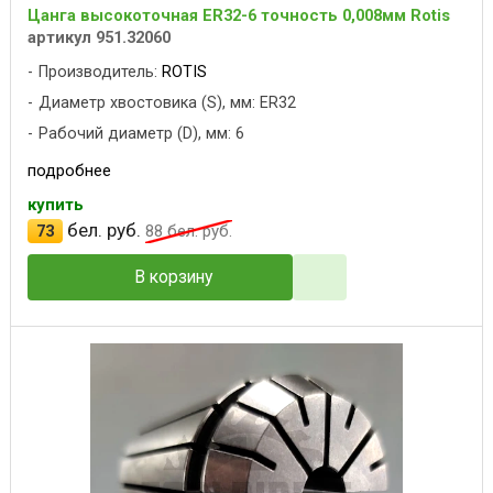
Цанга высокоточная ER32-6 точность 0,008мм Rotis
артикул 951.32060
Производитель:
ROTIS
Диаметр хвостовика (S), мм: ER32
Рабочий диаметр (D), мм: 6
подробнее
купить
бел. руб.
73
88
бел. руб.
В корзину