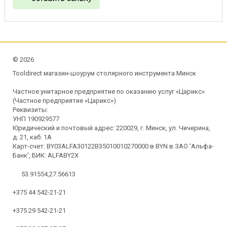
©
2026
Tooldirect магазин-шоурум столярного инструмента Минск
Частное унитарное предприятие по оказанию услуг «Царикс»
(Частное предприятие «Царикс»)
Реквизиты:
УНП 190929577
Юридический и почтовый адрес: 220029, г. Минск, ул. Чичерина,
д. 21, каб. 1А
Карт-счет: BY03ALFA30122B35010010270000 в BYN в ЗАО 'Альфа-
Банк', БИК: ALFABY2X
53.91554,27.56613
+375 44 542-21-21
+375 29 542-21-21