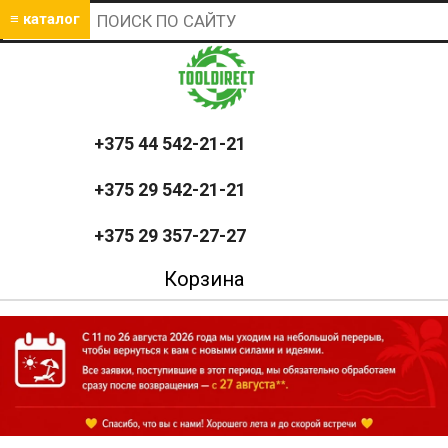
≡ каталог
+375 44 542-21-21
+375 29 542-21-21
+375 29 357-27-27
Корзина