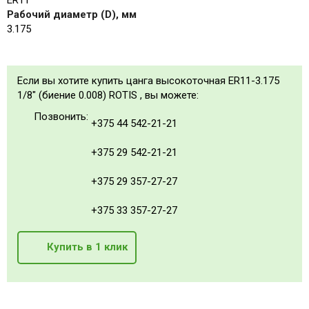
Рабочий диаметр (D), мм
3.175
Если вы хотите купить цанга высокоточная ER11-3.175
1/8" (биение 0.008) ROTIS , вы можете:
Позвонить:
+375 44 542-21-21
+375 29 542-21-21
+375 29 357-27-27
+375 33 357-27-27
Купить в 1 клик