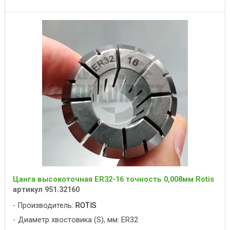
Цанга высокоточная ER32-16 точность 0,008мм Rotis
артикул 951.32160
Производитель:
ROTIS
Диаметр хвостовика (S), мм: ER32