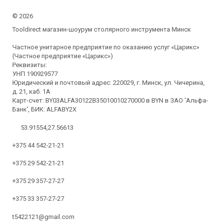
©
2026
Tooldirect магазин-шоурум столярного инструмента Минск
Частное унитарное предприятие по оказанию услуг «Царикс»
(Частное предприятие «Царикс»)
Реквизиты:
УНП 190929577
Юридический и почтовый адрес: 220029, г. Минск, ул. Чичерина,
д. 21, каб. 1А
Карт-счет: BY03ALFA30122B35010010270000 в BYN в ЗАО 'Альфа-
Банк', БИК: ALFABY2X
53.91554,27.56613
+375 44 542-21-21
+375 29 542-21-21
+375 29 357-27-27
+375 33 357-27-27
t5422121@gmail.com