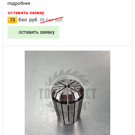
подробнее
оставить заявку
бел. руб.
73
88
бел. руб.
оставить заявку