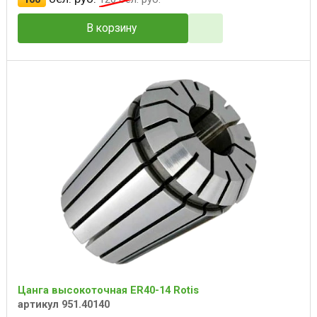
В корзину
Цанга высокоточная ER40-14 Rotis
артикул 951.40140