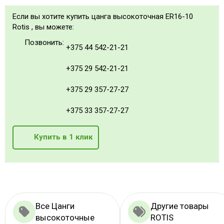
Если вы хотите купить цанга высокоточная ER16-10
Rotis , вы можете:
Позвонить:
+375 44 542-21-21
+375 29 542-21-21
+375 29 357-27-27
+375 33 357-27-27
Купить в 1 клик
Все Цанги
Другие товары
высокоточные
ROTIS