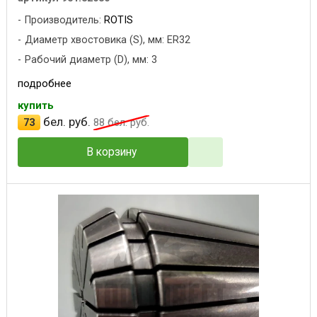
Производитель:
ROTIS
Диаметр хвостовика (S), мм: ER32
Рабочий диаметр (D), мм: 3
подробнее
купить
бел. руб.
73
88
бел. руб.
В корзину