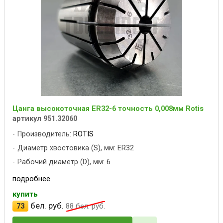
Цанга высокоточная ER32-6 точность 0,008мм Rotis
артикул 951.32060
Производитель:
ROTIS
Диаметр хвостовика (S), мм: ER32
Рабочий диаметр (D), мм: 6
подробнее
купить
бел. руб.
73
88
бел. руб.