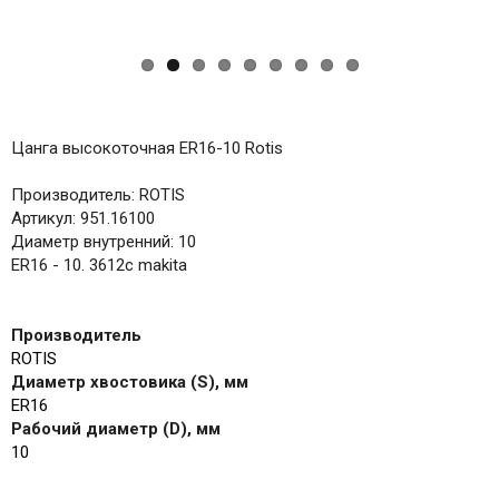
Цанга высокоточная ER16-10 Rotis
Производитель: ROTIS
Артикул: 951.16100
Диаметр внутренний: 10
ER16 - 10. 3612c makita
Производитель
ROTIS
Диаметр хвостовика (S), мм
ER16
Рабочий диаметр (D), мм
10