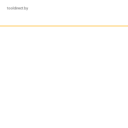
tooldirect.by