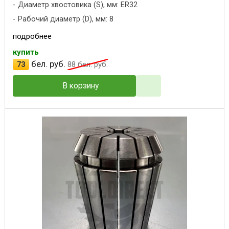
Диаметр хвостовика (S), мм: ER32
Рабочий диаметр (D), мм: 8
подробнее
купить
бел. руб.
73
88
бел. руб.
В корзину