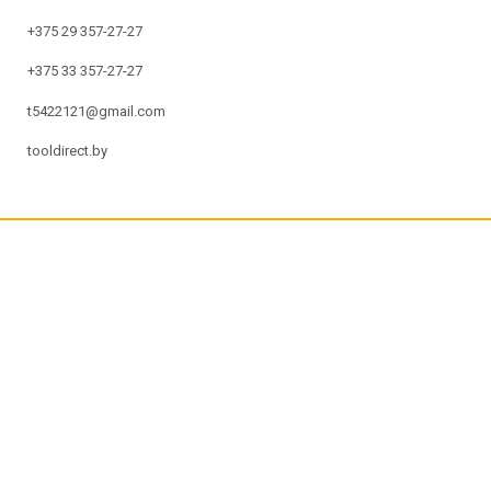
+375 29 357-27-27
+375 33 357-27-27
t5422121@gmail.com
tooldirect.by