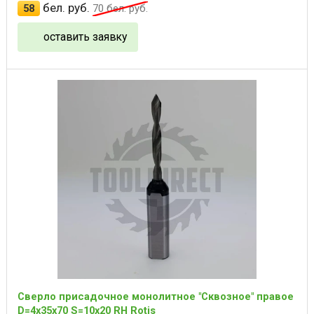
бел. руб.
58
70
бел. руб.
оставить заявку
Сверло присадочное монолитное "Сквозное" правое
D=4x35x70 S=10x20 RH Rotis