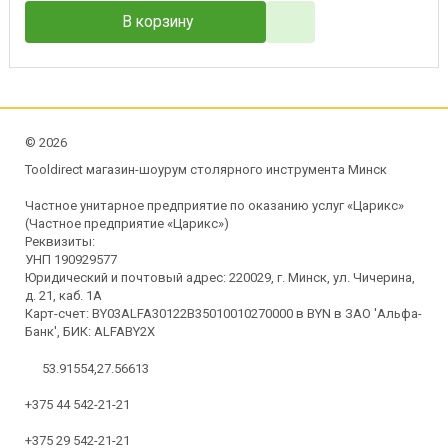
В корзину
©
2026
Tooldirect магазин-шоурум столярного инструмента Минск
Частное унитарное предприятие по оказанию услуг «Царикс»
(Частное предприятие «Царикс»)
Реквизиты:
УНП 190929577
Юридический и почтовый адрес: 220029, г. Минск, ул. Чичерина,
д. 21, каб. 1А
Карт-счет: BY03ALFA30122B35010010270000 в BYN в ЗАО 'Альфа-
Банк', БИК: ALFABY2X
53.91554,27.56613
+375 44 542-21-21
+375 29 542-21-21