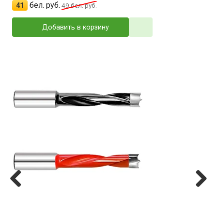
бел. руб.
41
49
бел. руб.
Добавить в корзину
Previ
Next
ous