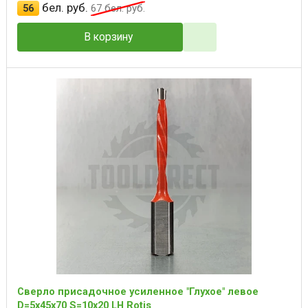
бел. руб.
56
67
бел. руб.
В корзину
Сверло присадочное усиленное "Глухое" левое
D=5x45x70 S=10x20 LH Rotis