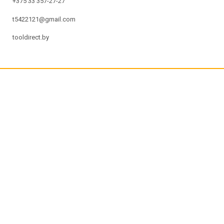
+375 33 357-27-27
t5422121@gmail.com
tooldirect.by