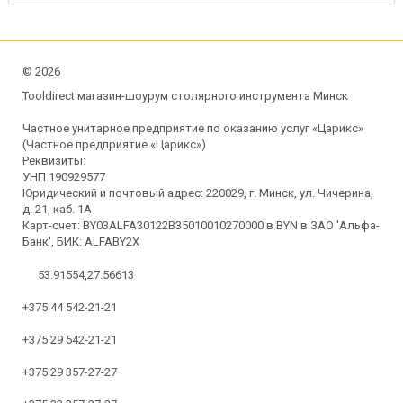
©
2026
Tooldirect магазин-шоурум столярного инструмента Минск
Частное унитарное предприятие по оказанию услуг «Царикс»
(Частное предприятие «Царикс»)
Реквизиты:
УНП 190929577
Юридический и почтовый адрес: 220029, г. Минск, ул. Чичерина,
д. 21, каб. 1А
Карт-счет: BY03ALFA30122B35010010270000 в BYN в ЗАО 'Альфа-
Банк', БИК: ALFABY2X
53.91554,27.56613
+375 44 542-21-21
+375 29 542-21-21
+375 29 357-27-27