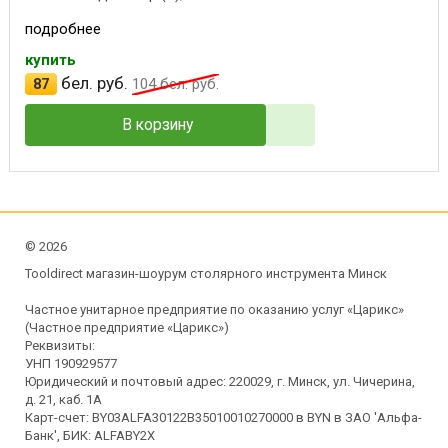
подробнее
купить
бел. руб.
87
104
бел. руб.
В корзину
©
2026
Tooldirect магазин-шоурум столярного инструмента Минск
Частное унитарное предприятие по оказанию услуг «Царикс»
(Частное предприятие «Царикс»)
Реквизиты:
УНП 190929577
Юридический и почтовый адрес: 220029, г. Минск, ул. Чичерина,
д. 21, каб. 1А
Карт-счет: BY03ALFA30122B35010010270000 в BYN в ЗАО 'Альфа-
Банк', БИК: ALFABY2X