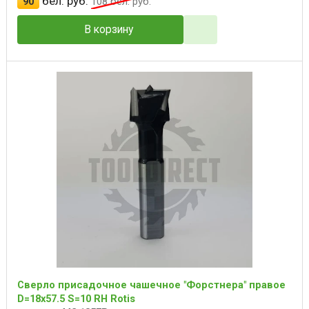
бел. руб.
90
108
бел. руб.
В корзину
Сверло присадочное чашечное "Форстнера" правое
D=18x57.5 S=10 RH Rotis