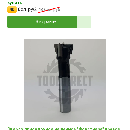
купить
бел. руб.
40
48
бел. руб.
В корзину
Сверло присадочное чашечное "Форстнера" правое