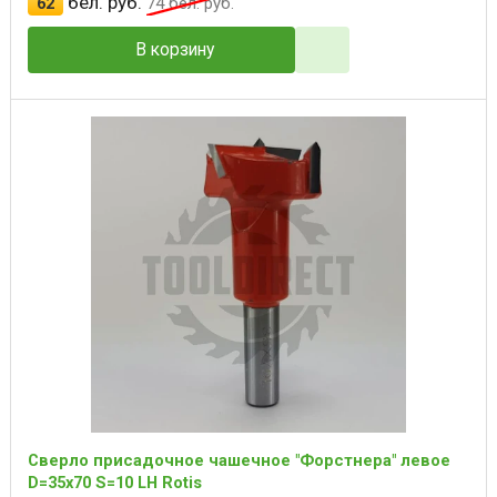
бел. руб.
62
74
бел. руб.
В корзину
Сверло присадочное чашечное "Форстнера" левое
D=35x70 S=10 LH Rotis