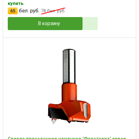
купить
бел. руб.
65
78
бел. руб.
В корзину
Сверло присадочное чашечное "Форстнера" левое