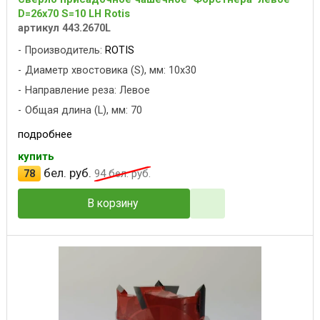
D=26x70 S=10 LH Rotis
артикул 443.2670L
Производитель:
ROTIS
Диаметр хвостовика (S), мм: 10x30
Направление реза: Левое
Общая длина (L), мм: 70
подробнее
купить
бел. руб.
78
94
бел. руб.
В корзину