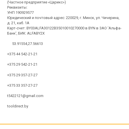
(Частное предприятие «Царикс»)
Реквизиты:
УНП 190929577
Юридический и почтовый адрес: 220029, г. Минск, ул. Чичерина,
д. 21, каб. 1А
Карт-счет: BY03ALFA30122B35010010270000 в BYN в ЗАО 'Альфа-
Банк', БИК: ALFABY2X
53.91554,27.56613
+375 44 542-21-21
+375 29 542-21-21
+375 29 357-27-27
+375 33 357-27-27
t5422121@gmail.com
tooldirect.by