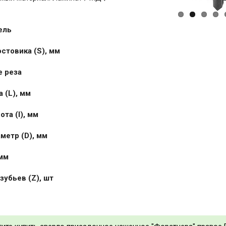
ель
стовика (S), мм
 реза
 (L), мм
та (I), мм
метр (D), мм
 мм
зубьев (Z), шт