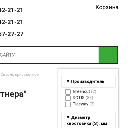
Корзина
42-21-21
42-21-21
57-27-27
Сверло присадочное
Производитель
Greencut
2
тнера"
ROTIS
83
Tideway
2
Диаметр
хвостовика (S), мм