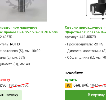
исадочное чашечное
Сверло присадочное 
" правое D=40x57.5 S=10 RH Rotis
"Форстнера" правое D=4
2.4057R
артикул 442.4557R
итель:
ROTIS
Производитель:
ROTIS
востовика (S), мм: 10x30
Диаметр хвостовика (S)
на (L), мм: 57.5
Общая длина (L), мм: 70
иаметр (D), мм: 40
подробнее
заявку
купить
 руб.
бел. руб.
130
бел. руб.
87
104
бел. р
ить заявку
В корзину