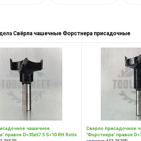
здела
Свёрла чашечные Форстнера присадочные
исадочное чашечное
Сверло присадочное 
" правое D=35x57.5 S=10 RH Rotis
"Форстнера" правое D=3