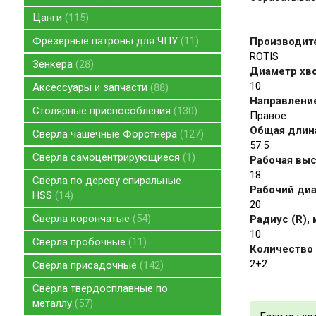
Цанги
115
Фрезерные патроны для ЧПУ
11
Производит
ROTIS
Зенкера
28
Диаметр хво
10
Аксессуары и запчасти
88
Направление
Столярные приспособления
130
Правое
Общая длина
Свёрла чашечные Форстнера
127
57.5
Свёрла самоцентрирующиеся
1
Рабочая высо
18
Свёрла по дереву спиральные
Рабочий диа
HSS
14
20
Свёрла корончатые
54
Радиус (R),
10
Свёрла пробочные
11
Количество 
2+2
Свёрла присадочные
142
Свёрла твердосплавные по
металлу
57