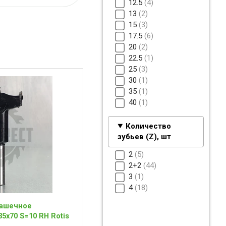
12.5
4
13
2
15
3
17.5
6
20
2
22.5
1
25
3
30
1
35
1
40
1
Количество
зубьев (Z), шт
2
5
2+2
44
3
1
4
18
чашечное
5x70 S=10 RH Rotis