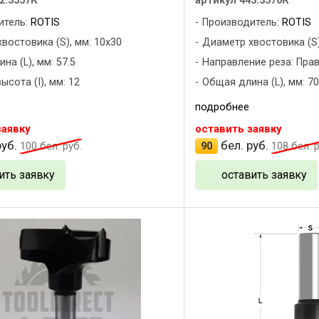
2.3557R
артикул 443.3570R
итель:
ROTIS
Производитель:
ROTIS
востовика (S), мм: 10x30
Диаметр хвостовика (S)
на (L), мм: 57.5
Направление реза: Пра
ысота (I), мм: 12
Общая длина (L), мм: 70
подробнее
заявку
оставить заявку
уб.
бел. руб.
100
бел. руб.
90
108
бел. р
ить заявку
оставить заявку