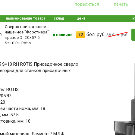
поделиться
печать
наименование товара
склад
цена
к
Сверло присадочное
чашечное "Форстнера"
бел. руб.
72
R
в наличии
86
бел. руб.
правое D=20x57.5
S=10 RH Rotis
5 S=10 RH ROTIS Присадочное сверло
егории для станков присадочных
ь: ROTIS
2057R
 20
й части ножа, мм: 18
 мм: 57.5
товика, мм: 10
мый материал: Ламинат / МДФ