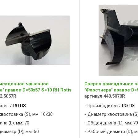
исадочное чашечное
Сверло присадочное 
" правое D=50x57 S=10 RH Rotis
"Форстнера" правое D=5
2.5057R
артикул 443.5070R
итель:
ROTIS
Производитель:
ROTIS
востовика (S), мм: 10x30
Диаметр хвостовика (S)
на (L), мм: 70
Общая длина (L), мм: 70
иаметр (D), мм: 50
Рабочий диаметр (D), м