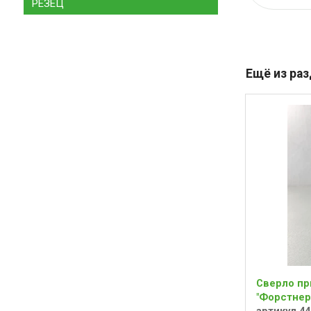
РЕЗЕЦ
Ещё из ра
Сверло пр
"Форстнера