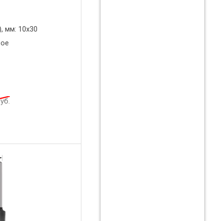
, мм: 10x30
вое
уб.