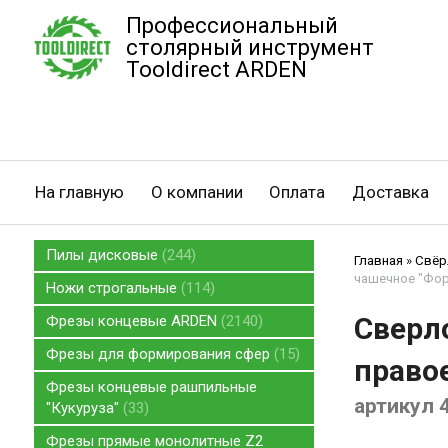
Профессиональный
столярный инструмент
Tooldirect ARDEN
На главную
О компании
Оплата
Доставка
Пилы дисковые
244
Главная
»
Свёр
чашечное "Форс
Ножи строгальные
114
Сверл
Фрезы концевые ARDEN
2140
Фрезы для формирования сфер
15
правое
Фрезы концевые рашпильные
артикул 
"Кукуруза"
33
Фрезы прямые монолитные Z2