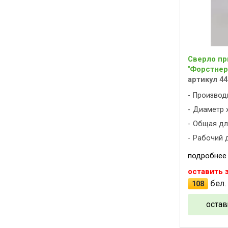
Сверло пр
"Форстнера
артикул 44
Производ
Диаметр х
Общая дли
Рабочий д
подробнее
оставить 
бел.
108
остав