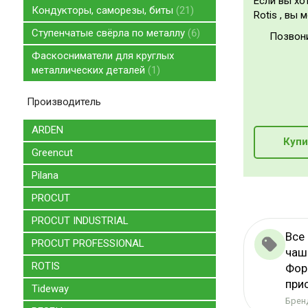
Если вы хо
Кондукторы, саморезы, биты
21
Rotis , вы 
Ступенчатые свёрла по металлу
6
Позвон
Фаскосниматели для круглых
металлических деталей
1
Производитель
ARDEN
Купи
Greencut
Pilana
PROCUT
PROCUT INDUSTRIAL
Все
PROCUT PROFESSIONAL
чаш
ROTIS
Фор
при
Tideway
Бренд