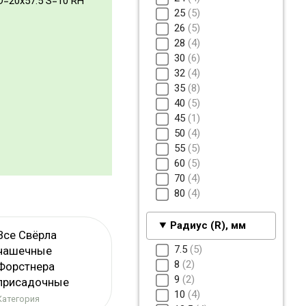
D=20x57.5 S=10 RH
25
5
26
5
28
4
30
6
32
4
35
8
40
5
45
1
50
4
55
5
60
5
70
4
80
4
Радиус (R), мм
Все Свёрла
7.5
5
чашечные
8
2
Форстнера
9
2
присадочные
10
4
Категория