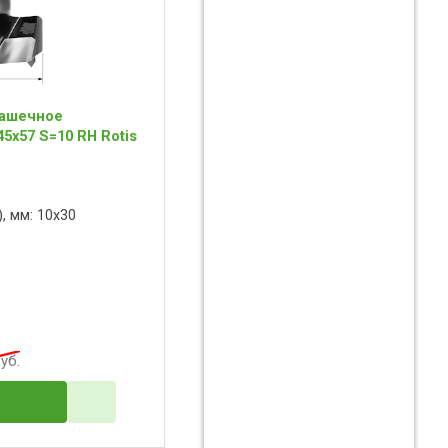
чашечное
5x57 S=10 RH Rotis
, мм: 10x30
уб.