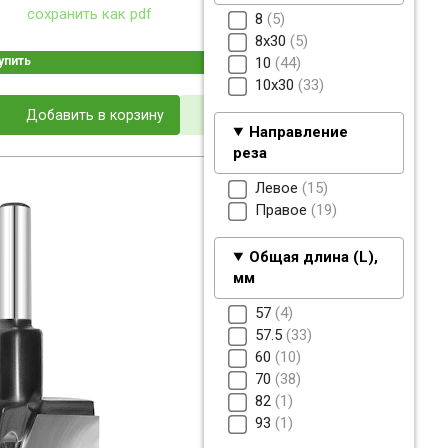
сохранить как pdf
8
5
8x30
5
упить
10
44
10x30
33
Добавить в корзину
Направление
реза
Левое
15
Правое
19
Общая длина (L),
мм
57
4
57.5
33
60
10
70
38
82
1
93
1