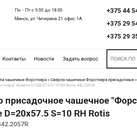
+375 44 5
Пн - Пт с 9.00 до 18.00
Минск, ул. Чичерина 21 офис 1А
+375 29 5
+375 29 3
Контакты
Новости
Задать вопрос
ла чашечные Форстнера
»
Свёрла чашечные Форстнера присадочные
»
тнера" правое D=20x57.5 S=10 RH Rotis 442.2057R
о присадочное чашечное "Форс
 D=20x57.5 S=10 RH Rotis
442.2057R