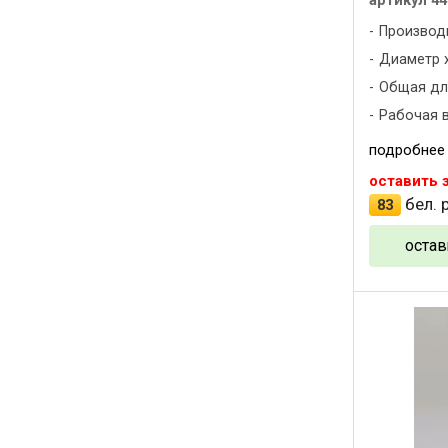
артикул 44
Производ
Диаметр х
Общая дли
Рабочая в
подробнее
оставить 
бел. р
83
остав