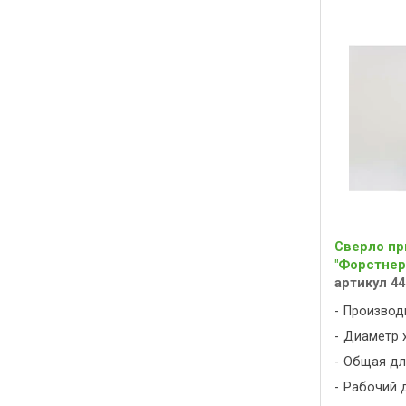
Сверло пр
"Форстнера
артикул 44
Производ
Диаметр х
Общая дли
Рабочий д