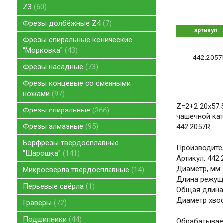
Z3
60
Фрезы долбёжные Z4
7
артикул
Фрезы спиральные конические
"Морковка"
43
442.2057
Фрезы насадные
73
Фрезы концевые со сменными
ножами
97
Z=2+2 20x57.
Фрезы спиральные
366
чашечной кат
Фрезы алмазные
95
442.2057R
Борфрезы твердосплавные
Производител
"Шарошка"
141
Артикул: 442.
Диаметр, мм:
Микросверла твердосплавные
14
Длина режуще
Перьевые свёрла
1
Общая длина,
Диаметр хвос
Граверы
72
Подшипники
44
Обрабатывае