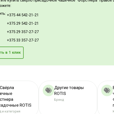
тите купить сверло присадочное чашечное "Форстнера" правое 
можете:
ить:
+375 44 542-21-21
+375 29 542-21-21
+375 29 357-27-27
+375 33 357-27-27
ть в 1 клик
 Свёрла
Другие товары
ечные
ROTIS
стнера
Бренд
садочные ROTIS
 и категория