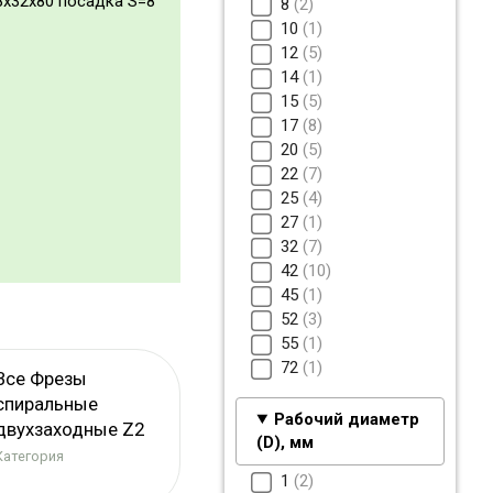
8x32x80 посадка S=8
8
2
10
1
12
5
14
1
15
5
17
8
20
5
22
7
25
4
27
1
32
7
42
10
45
1
52
3
55
1
72
1
Все Фрезы
спиральные
Рабочий диаметр
двухзаходные Z2
(D), мм
Категория
1
2