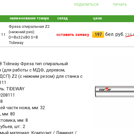
поделиться
печать
наименование товара
склад
цена
Фреза спиральная Z2
(нижний рез)
бел. руб.
197
111
оставить заявку
236
б
D=8x32x80 S=8
Tideway
8 Tideway Фреза тип спиральный
 (для работы с МДФ, деревом,
ДСП) Z2 (с нижним резом) для станка с
111
ль: TIDEWAY
9208111
 8
й части ножа, мм: 32
 мм: 80
товика, мм: 8
бьев, шт.: 2
ый материал: Композит / Ламинат /