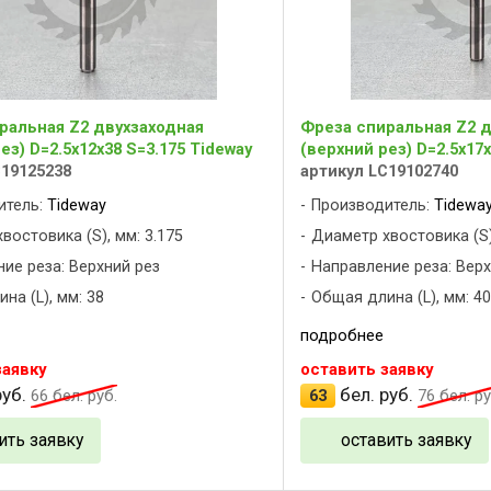
ральная Z2 двухзаходная
Фреза спиральная Z2 д
ез) D=2.5x12x38 S=3.175 Tideway
(верхний рез) D=2.5x17x
C19125238
артикул LC19102740
итель:
Tideway
Производитель:
Tidewa
востовика (S), мм: 3.175
Диаметр хвостовика (S)
ие реза: Верхний рез
Направление реза: Верх
на (L), мм: 38
Общая длина (L), мм: 40
подробнее
заявку
оставить заявку
уб.
бел. руб.
66
бел. руб.
63
76
бел. ру
ить заявку
оставить заявку