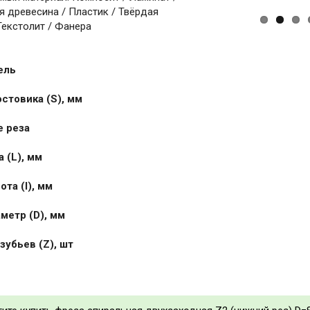
 древесина / Пластик / Твёрдая
Текстолит / Фанера
ель
стовика (S), мм
 реза
 (L), мм
та (I), мм
метр (D), мм
зубьев (Z), шт