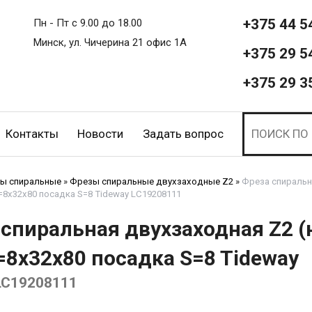
+375 44 5
Пн - Пт с 9.00 до 18.00
Минск, ул. Чичерина 21 офис 1А
+375 29 5
+375 29 3
Контакты
Новости
Задать вопрос
ы спиральные
»
Фрезы спиральные двухзаходные Z2
»
Фреза спиральн
=8x32x80 посадка S=8 Tideway LC19208111
 спиральная двухзаходная Z2 
=8x32x80 посадка S=8 Tideway
LC19208111