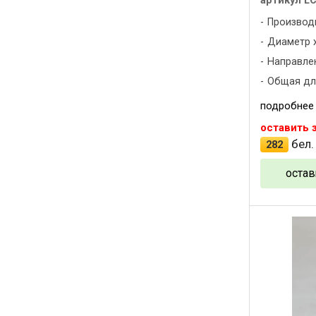
артикул L
Производ
Диаметр х
Направлен
Общая дли
подробнее
оставить 
бел.
282
остав