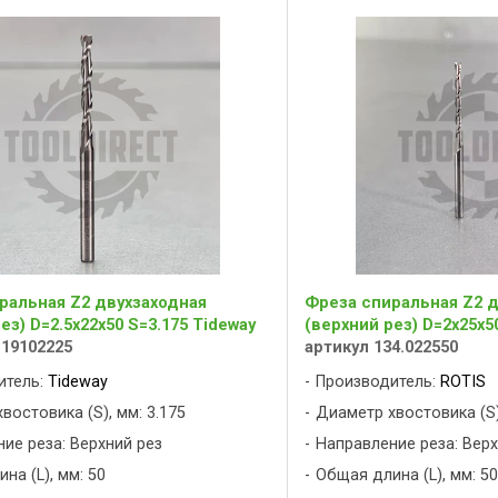
ральная Z2 двухзаходная
Фреза спиральная Z2 д
ез) D=2.5x22x50 S=3.175 Tideway
(верхний рез) D=2x25x50
C19102225
артикул 134.022550
итель:
Tideway
Производитель:
ROTIS
востовика (S), мм: 3.175
Диаметр хвостовика (S)
ие реза: Верхний рез
Направление реза: Верх
на (L), мм: 50
Общая длина (L), мм: 50