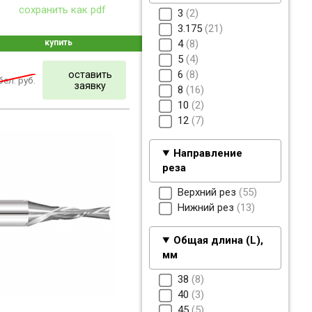
сохранить как pdf
3
2
3.175
21
купить
4
8
5
4
6
8
оставить
ел. руб.
заявку
8
16
10
2
12
7
Направление
реза
Верхний рез
55
Нижний рез
13
Общая длина (L),
мм
38
8
40
3
45
5