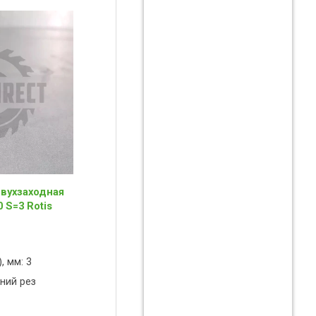
вухзаходная
 S=3 Rotis
, мм: 3
ний рез