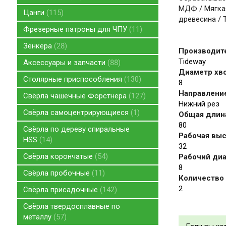
МДФ / Мягкая
Цанги
115
древесина / 
Фрезерные патроны для ЧПУ
11
Зенкера
28
Производит
Tideway
Аксессуары и запчасти
88
Диаметр хво
Столярные приспособления
130
8
Направление
Свёрла чашечные Форстнера
127
Нижний рез
Свёрла самоцентрирующиеся
1
Общая длина
80
Свёрла по дереву спиральные
Рабочая высо
HSS
14
32
Свёрла корончатые
54
Рабочий диа
8
Свёрла пробочные
11
Количество 
2
Свёрла присадочные
142
Свёрла твердосплавные по
металлу
57