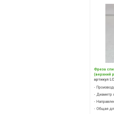
Фреза спи
(верхний р
артикул L
Производ
Диаметр х
Направлен
Общая дли