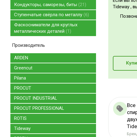
Если вы хо
Кондукторы, саморезы, биты
21
Tideway , в
Ступенчатые свёрла по металлу
6
Позвон
Фаскосниматели для круглых
металлических деталей
1
Производитель
ARDEN
Купи
Greencut
Pilana
PROCUT
PROCUT INDUSTRIAL
Все
PROCUT PROFESSIONAL
спи
ROTIS
дву
Tid
Tideway
Бренд