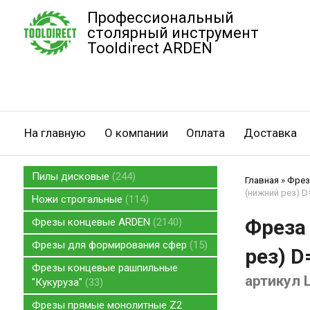
Профессиональный
столярный инструмент
Tooldirect ARDEN
На главную
О компании
Оплата
Доставка
Пилы дисковые
244
Главная
»
Фрез
(нижний рез) D
Ножи строгальные
114
Фреза
Фрезы концевые ARDEN
2140
Фрезы для формирования сфер
15
рез) D
Фрезы концевые рашпильные
артикул 
"Кукуруза"
33
Фрезы прямые монолитные Z2