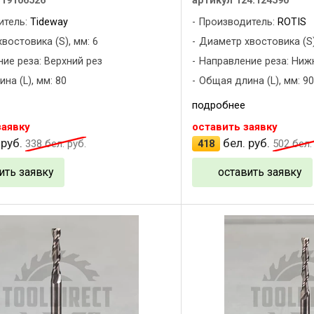
C19106526
артикул 124.124590
итель:
Tideway
Производитель:
ROTIS
востовика (S), мм: 6
Диаметр хвостовика (S)
ие реза: Верхний рез
Направление реза: Ниж
на (L), мм: 80
Общая длина (L), мм: 90
подробнее
заявку
оставить заявку
 руб.
бел. руб.
338
бел. руб.
418
502
бел. 
ить заявку
оставить заявку