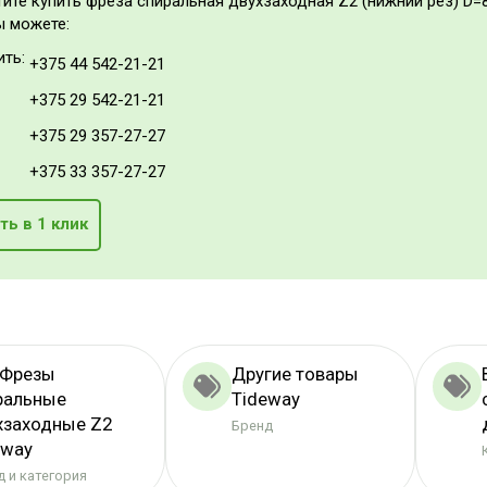
тите купить фреза спиральная двухзаходная Z2 (нижний рез) D=
ы можете:
ить:
+375 44 542-21-21
+375 29 542-21-21
+375 29 357-27-27
+375 33 357-27-27
ть в 1 клик
 Фрезы
Другие товары
ральные
Tideway
хзаходные Z2
Бренд
eway
 и категория