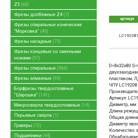
Z3
60
Фрезы долбёжные Z4
7
артикул
Фрезы спиральные конические
"Морковка"
43
LC19208
Фрезы насадные
73
Фрезы концевые со сменными
ножами
97
D=8x32x80 S=
Фрезы спиральные
366
двухзаходная
Фрезы алмазные
95
пластиком, Л
ЧПУ LC19208
Борфрезы твердосплавные
Производите
"Шарошка"
141
Артикул: LC1
Диаметр, мм:
Микросверла твердосплавные
14
Длина режуще
Перьевые свёрла
1
Общая длина,
Диаметр хвос
Граверы
72
Количество зу
Подшипники
44
Обрабатываем