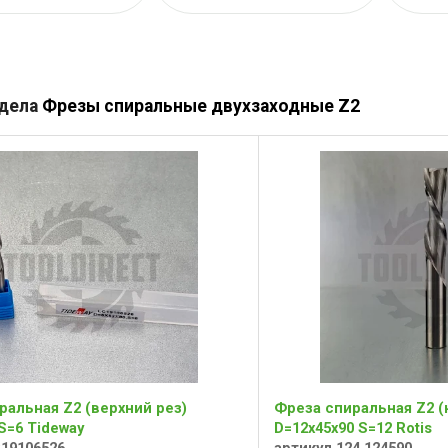
здела
Фрезы спиральные двухзаходные Z2
ральная Z2 (верхний рез)
Фреза спиральная Z2 (
S=6 Tideway
D=12x45x90 S=12 Rotis