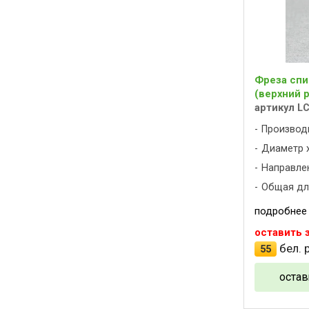
Фреза спи
(верхний р
артикул L
Производ
Диаметр х
Направлен
Общая дли
подробнее
оставить 
бел. р
55
остав