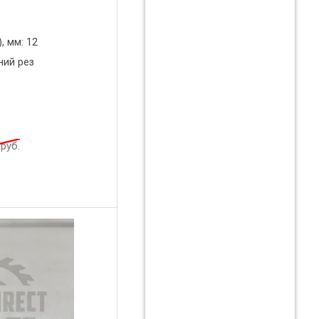
, мм: 12
ний рез
руб.