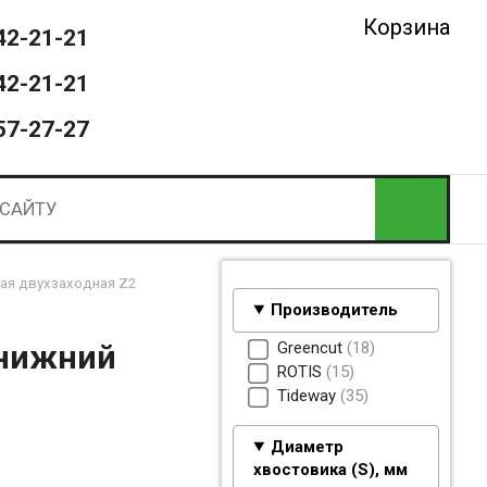
Корзина
42-21-21
42-21-21
57-27-27
ая двухзаходная Z2
Производитель
Greencut
18
(нижний
ROTIS
15
Tideway
35
Диаметр
хвостовика (S), мм