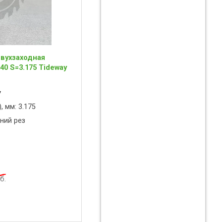
вухзаходная
40 S=3.175 Tideway
y
, мм: 3.175
ний рез
б.