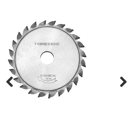
Previ
Next
ous