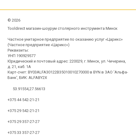
©
2026
Tooldirect магазин-шоурум столярного инструмента Минск
Частное унитарное предприятие по оказанию услуг «Царикс»
(Частное предприятие «Царикс»)
Реквизиты:
УНП 190929577
Юридический и почтовый адрес: 220029, г. Минск, ул. Чичерина,
д. 21, каб. 1А
Карт-счет: BY03ALFA30122B35010010270000 в BYN в ЗАО 'Альфа-
Банк', БИК: ALFABY2X
53.91554,27.56613
+375 44 542-21-21
+375 29 542-21-21
+375 29 357-27-27
+375 33 357-27-27