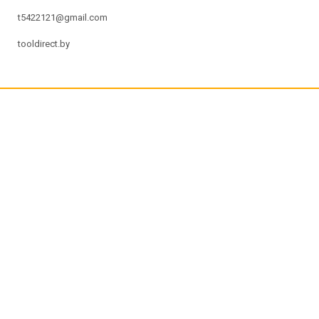
t5422121@gmail.com
tooldirect.by