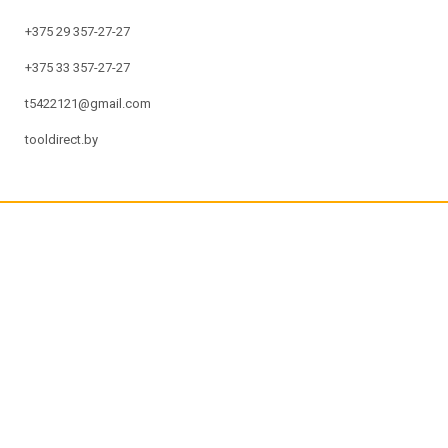
+375 29 357-27-27
+375 33 357-27-27
t5422121@gmail.com
tooldirect.by