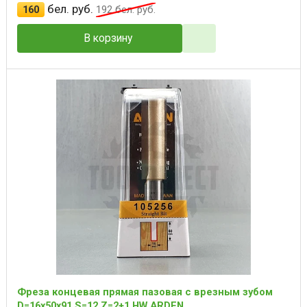
бел. руб.
160
192
бел. руб.
В корзину
Фреза концевая прямая пазовая с врезным зубом
D=16x50x91 S=12 Z=2+1 HW ARDEN