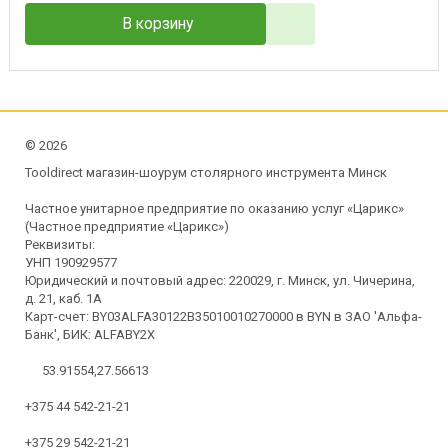
В корзину
©
2026
Tooldirect магазин-шоурум столярного инструмента Минск
Частное унитарное предприятие по оказанию услуг «Царикс»
(Частное предприятие «Царикс»)
Реквизиты:
УНП 190929577
Юридический и почтовый адрес: 220029, г. Минск, ул. Чичерина,
д. 21, каб. 1А
Карт-счет: BY03ALFA30122B35010010270000 в BYN в ЗАО 'Альфа-
Банк', БИК: ALFABY2X
53.91554,27.56613
+375 44 542-21-21
+375 29 542-21-21