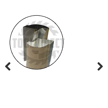
Previ
Next
ous