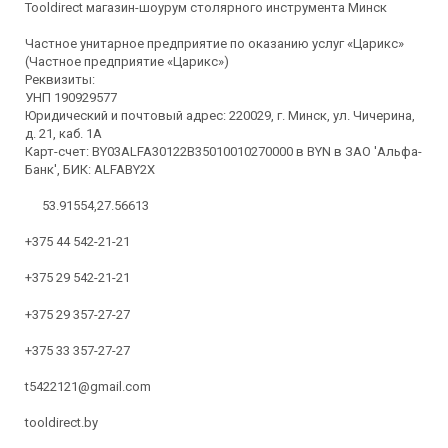
Tooldirect магазин-шоурум столярного инструмента Минск
Частное унитарное предприятие по оказанию услуг «Царикс»
(Частное предприятие «Царикс»)
Реквизиты:
УНП 190929577
Юридический и почтовый адрес: 220029, г. Минск, ул. Чичерина,
д. 21, каб. 1А
Карт-счет: BY03ALFA30122B35010010270000 в BYN в ЗАО 'Альфа-
Банк', БИК: ALFABY2X
53.91554,27.56613
+375 44 542-21-21
+375 29 542-21-21
+375 29 357-27-27
+375 33 357-27-27
t5422121@gmail.com
tooldirect.by