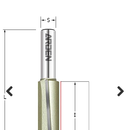
Previ
Next
ous