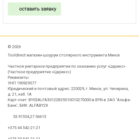
оставить заявку
©
2026
Tooldirect магазин-шоурум столярного инструмента Минск
Частное унитарное предприятие по оказанию услуг «Царикс»
(Частное предприятие «Царикс»)
Реквизиты:
УНП 190929577
Юридический и почтовый адрес: 220029, г. Минск, ул. Чичерина,
д. 21, каб. 1А
Карт-счет: BY03ALFA30122B35010010270000 в BYN в ЗАО 'Альфа-
Банк', БИК: ALFABY2X
53.91554,27.56613
+375 44 542-21-21
+375 29 542-21-21