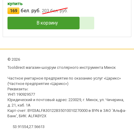
купить
бел. руб.
169
203
бел. руб.
В корзину
©
2026
Tooldirect магазин-шоурум столярного инструмента Минск
Частное унитарное предприятие по оказанию услуг «Царикс»
(Частное предприятие «Царикс»)
Реквизиты:
УНП 190929577
Юридический и почтовый адрес: 220029, г. Минск, ул. Чичерина,
д. 21, каб. 1А
Карт-счет: BY03ALFA30122B35010010270000 в BYN в ЗАО 'Альфа-
Банк', БИК: ALFABY2X
53.91554,27.56613