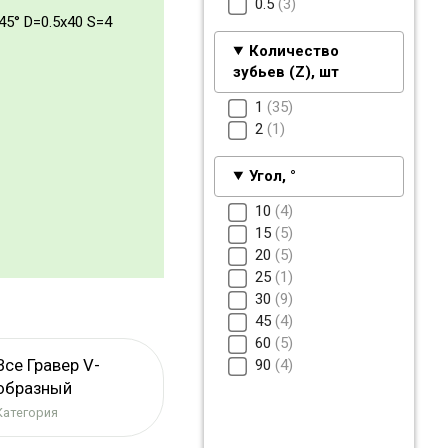
0.5
3
45° D=0.5x40 S=4
Количество
зубьев (Z), шт
1
35
2
1
Угол, °
10
4
15
5
20
5
25
1
30
9
45
4
60
5
Все Гравер V-
90
4
образный
Категория