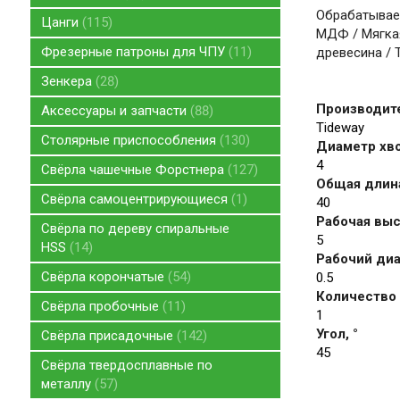
Обрабатывае
Цанги
115
МДФ / Мягкая
Фрезерные патроны для ЧПУ
11
древесина / 
Зенкера
28
Производит
Аксессуары и запчасти
88
Tideway
Столярные приспособления
130
Диаметр хво
4
Свёрла чашечные Форстнера
127
Общая длина
Свёрла самоцентрирующиеся
1
40
Рабочая высо
Свёрла по дереву спиральные
5
HSS
14
Рабочий диа
Свёрла корончатые
54
0.5
Количество 
Свёрла пробочные
11
1
Угол, °
Свёрла присадочные
142
45
Свёрла твердосплавные по
металлу
57