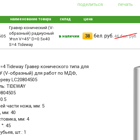
поделиться
печать
наименование товара
склад
цена
Гравер конический (V-
образный) радиусный
бел. руб.
38
505
в наличии
46
бел. руб.
Угол V=45° D=0.5x40
S=4 Tideway
S=4 Tideway Гравер конического типа для
У (V-образный) для работ по МДФ,
ереву LC20804505
ль: TIDEWAY
0804505
0.5
й части ножа, мм: 5
 мм: 40
товика, мм: 4
°: 45
бьев, шт.: 1