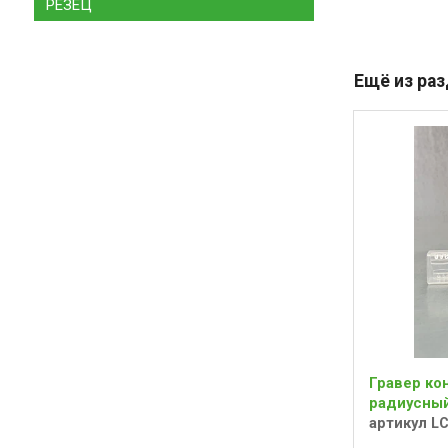
РЕЗЕЦ
Ещё из ра
Гравер ко
радиусный 
артикул L