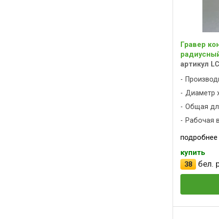
Гравер ко
радиусный 
артикул L
Производ
Диаметр х
Общая дли
Рабочая вы
подробнее
купить
бел. р
38