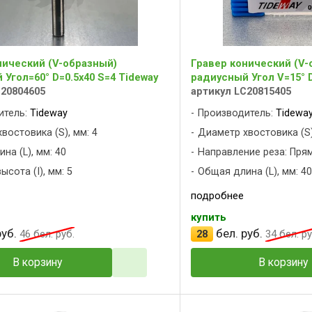
нический (V-образный)
Гравер конический (V-
Угол=60° D=0.5x40 S=4 Tideway
радиусный Угол V=15° D
C20804605
артикул LC20815405
итель:
Tideway
Производитель:
Tidewa
востовика (S), мм: 4
Диаметр хвостовика (S)
на (L), мм: 40
Направление реза: Пря
сота (I), мм: 5
Общая длина (L), мм: 40
подробнее
купить
уб.
бел. руб.
46
бел. руб.
28
34
бел. ру
В корзину
В корзину