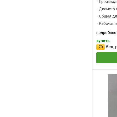
Производ
Диаметр х
Общая дли
Рабочая вы
подробнее
купить
бел. р
70