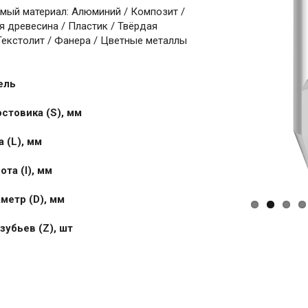
мый материал: Алюминий / Композит /
 древесина / Пластик / Твёрдая
Текстолит / Фанера / Цветные металлы
ель
стовика (S), мм
 (L), мм
та (I), мм
метр (D), мм
зубьев (Z), шт