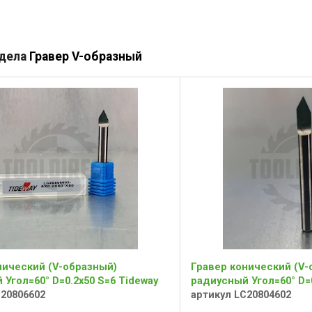
здела
Гравер V-образный
нический (V-образный)
Гравер конический (V-
Угол=60° D=0.2x50 S=6 Tideway
радиусный Угол=60° D=0
C20806602
артикул LC20804602