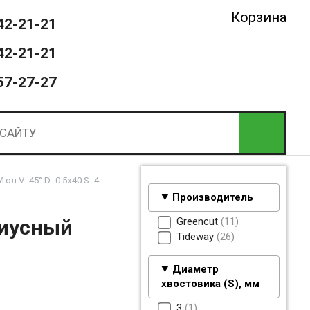
Корзина
42-21-21
42-21-21
57-27-27
гол V=45° D=0.5x40 S=4
Производитель
Greencut
11
диусный
Tideway
26
Диаметр
хвостовика (S), мм
3
1