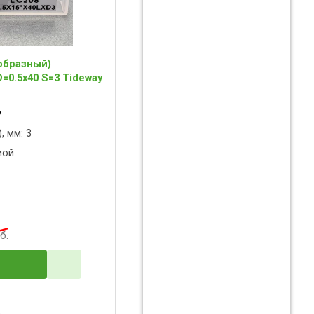
образный)
=0.5x40 S=3 Tideway
y
, мм: 3
мой
б.