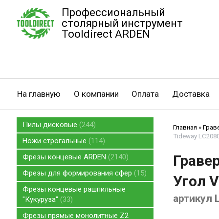
Профессиональный
столярный инструмент
Tooldirect ARDEN
На главную
О компании
Оплата
Доставка
Пилы дисковые
244
Главная
»
Грав
Tideway LC208
Ножи строгальные
114
Граве
Фрезы концевые ARDEN
2140
Фрезы для формирования сфер
15
Угол V
Фрезы концевые рашпильные
артикул 
"Кукуруза"
33
Фрезы прямые монолитные Z2