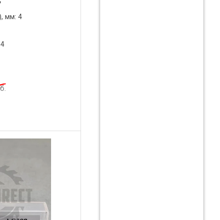
y
, мм: 4
 4
б.