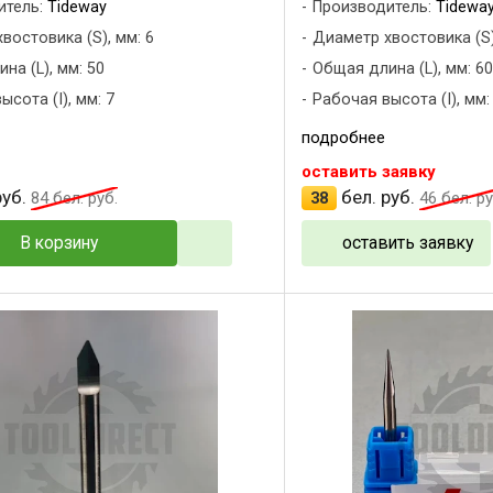
итель:
Tideway
Производитель:
Tidewa
востовика (S), мм: 6
Диаметр хвостовика (S)
на (L), мм: 50
Общая длина (L), мм: 60
сота (I), мм: 7
Рабочая высота (I), мм:
подробнее
оставить заявку
уб.
бел. руб.
84
бел. руб.
38
46
бел. ру
В корзину
оставить заявку