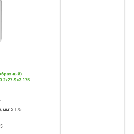
образный)
.2x27 S=3.175
y
, мм: 3.175
 5