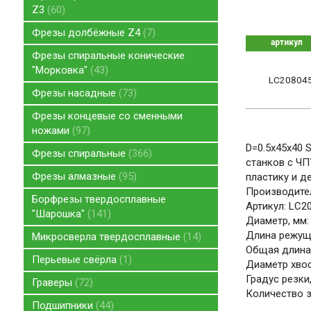
Z3
60
Фрезы долбёжные Z4
7
артикул
Фрезы спиральные конические
"Морковка"
43
LC20804
Фрезы насадные
73
Фрезы концевые со сменными
ножами
97
D=0.5x45x40 
Фрезы спиральные
366
станков с ЧП
Фрезы алмазные
95
пластику и д
Производите
Борфрезы твердосплавные
Артикул: LC2
"Шарошка"
141
Диаметр, мм: 
Длина режуще
Микросверла твердосплавные
14
Общая длина,
Перьевые свёрла
1
Диаметр хвос
Градус резки, 
Граверы
72
Количество зу
Подшипники
44