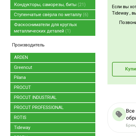
Кондукторы, саморезы, биты
21
Если вы хо
Tideway , в
Ступенчатые свёрла по металлу
6
Позвон
Фаскосниматели для круглых
металлических деталей
1
Производитель
ARDEN
Greencut
Купи
Pilana
PROCUT
PROCUT INDUSTRIAL
PROCUT PROFESSIONAL
Все 
обр
ROTIS
Бренд
Tideway