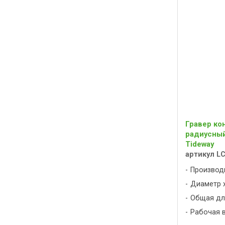
Гравер ко
радиусный 
Tideway
артикул L
Производ
Диаметр х
Общая дли
Рабочая вы