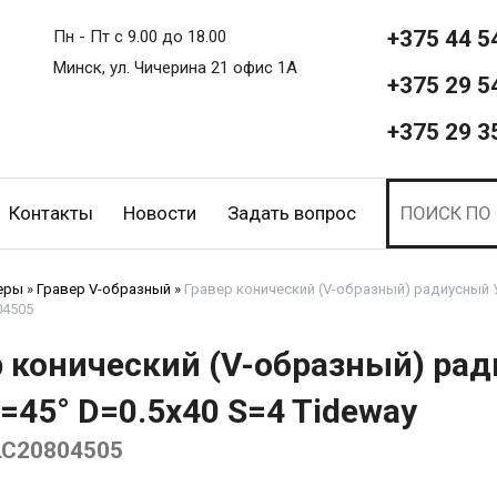
+375 44 5
Пн - Пт с 9.00 до 18.00
Минск, ул. Чичерина 21 офис 1А
+375 29 5
+375 29 3
Контакты
Новости
Задать вопрос
еры
»
Гравер V-образный
»
Гравер конический (V-образный) радиусный У
04505
р конический (V-образный) ра
=45° D=0.5x40 S=4 Tideway
LC20804505