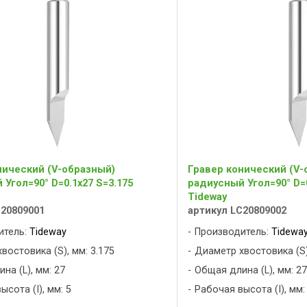
нический (V-образный)
Гравер конический (V-
Угол=90° D=0.1x27 S=3.175
радиусный Угол=90° D=0
Tideway
C20809001
артикул LC20809002
итель:
Tideway
Производитель:
Tidewa
востовика (S), мм: 3.175
Диаметр хвостовика (S)
на (L), мм: 27
Общая длина (L), мм: 27
сота (I), мм: 5
Рабочая высота (I), мм: