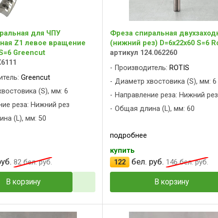
ральная для ЧПУ
Фреза спиральная двухзаход
ная Z1 левое вращение
(нижний рез) D=6x22x60 S=6 Ro
S=6 Greencut
артикул 124.062260
X6111
Производитель:
ROTIS
итель:
Greencut
Диаметр хвостовика (S), мм: 6
востовика (S), мм: 6
Направление реза: Нижний ре
ие реза: Нижний рез
Общая длина (L), мм: 60
на (L), мм: 50
подробнее
купить
уб.
бел. руб.
82
бел. руб.
122
146
бел. руб.
В корзину
В корзину