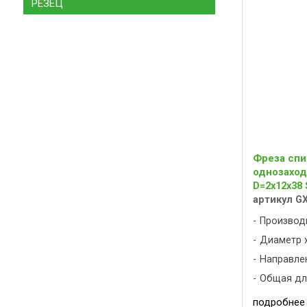
РЕЗЕЦ
Фреза спи
однозаход
D=2x12x38 
артикул G
Производ
Диаметр х
Направлен
Общая дли
подробнее