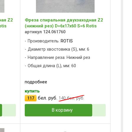
ная Z2
Фреза спиральная двухзаходная Z2
tis
(нижний рез) D=6x17x60 S=6 Rotis
артикул 124.061760
Производитель:
ROTIS
Диаметр хвостовика (S), мм: 6
з
Направление реза: Нижний рез
Общая длина (L), мм: 60
подробнее
купить
бел. руб.
117
140
бел. руб.
В корзину