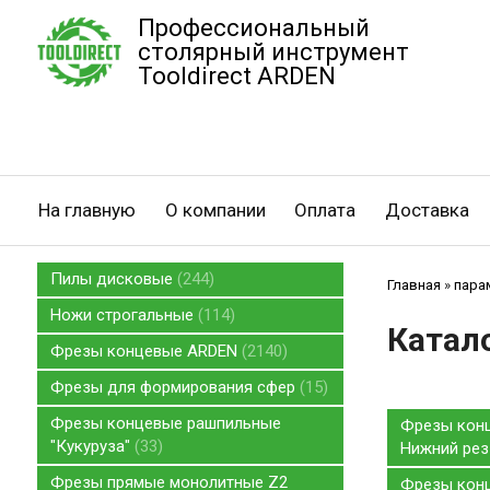
Профессиональный
столярный инструмент
Tooldirect ARDEN
На главную
О компании
Оплата
Доставка
Пилы дисковые
244
Главная
»
пара
Ножи строгальные
114
Катал
Фрезы концевые ARDEN
2140
Фрезы для формирования сфер
15
Фрезы концевые рашпильные
Фрезы конц
"Кукуруза"
33
Нижний ре
Фрезы прямые монолитные Z2
Фрезы конц