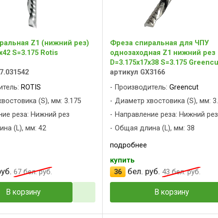
ральная Z1 (нижний рез)
Фреза спиральная для ЧПУ
x42 S=3.175 Rotis
однозаходная Z1 нижний рез
D=3.175x17x38 S=3.175 Greencu
7.031542
артикул GX3166
итель:
ROTIS
Производитель:
Greencut
востовика (S), мм: 3.175
Диаметр хвостовика (S), мм: 3
ие реза: Нижний рез
Направление реза: Нижний ре
на (L), мм: 42
Общая длина (L), мм: 38
подробнее
купить
уб.
бел. руб.
67
бел. руб.
36
43
бел. руб.
В корзину
В корзину