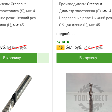
итель:
Greencut
Производитель:
Greencut
востовика (S), мм: 4
Диаметр хвостовика (S), мм: 4
ие реза: Нижний рез
Направление реза: Нижний ре
на (L), мм: 45
Общая длина (L), мм: 45
подробнее
купить
уб.
бел. руб.
54
бел. руб.
45
54
бел. руб.
В корзину
В корзину