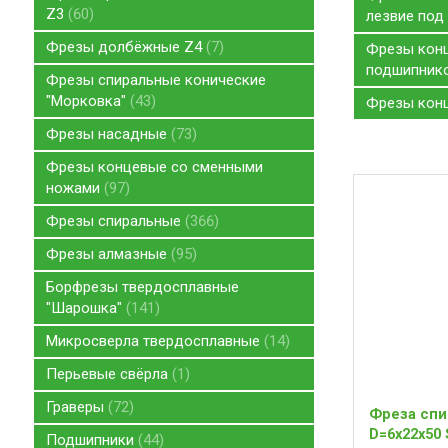
Z3
60
лезвие под
Фрезы долбёжные Z4
7
Фрезы конц
подшипник
Фрезы спиральные конические
"Морковка"
43
Фрезы конц
Фрезы насадные
73
Фрезы концевые со сменными
ножами
97
Фрезы спиральные
366
Фрезы алмазные
95
Борфрезы твердосплавные
"Шарошка"
141
Микросверла твердосплавные
14
Перьевые свёрла
1
Граверы
72
Фреза спи
D=6x22x50 
Подшипники
44