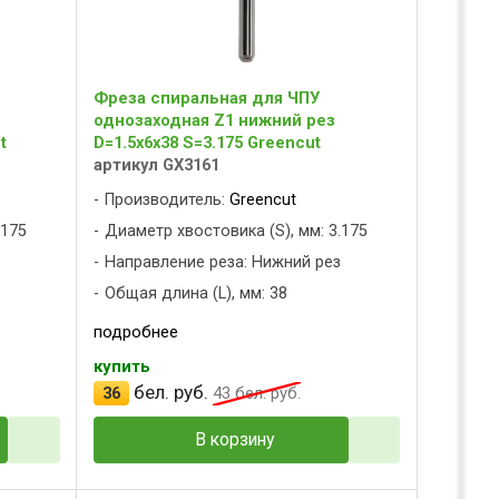
Фреза спиральная для ЧПУ
однозаходная Z1 нижний рез
t
D=1.5x6x38 S=3.175 Greencut
артикул GX3161
Производитель:
Greencut
.175
Диаметр хвостовика (S), мм: 3.175
з
Направление реза: Нижний рез
Общая длина (L), мм: 38
подробнее
купить
бел. руб.
36
43
бел. руб.
В корзину