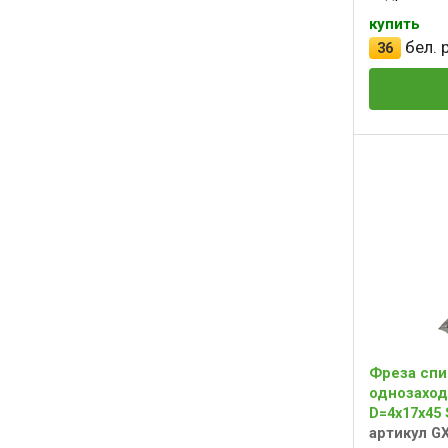
купить
бел. р
36
Фреза спи
однозаход
D=4x17x45 
артикул G