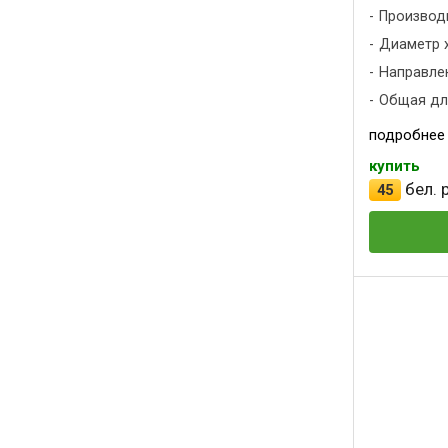
Производ
Диаметр х
Направлен
Общая дли
подробнее
купить
бел. р
45