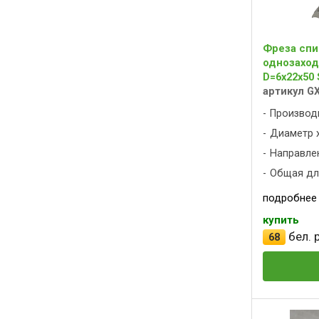
Фреза спи
однозаход
D=6x22x50 
артикул G
Производ
Диаметр х
Направлен
Общая дли
подробнее
купить
бел. р
68