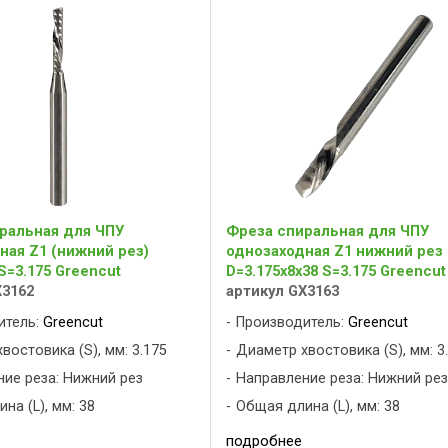
ральная для ЧПУ
Фреза спиральная для ЧПУ
ная Z1 (нижний рез)
однозаходная Z1 нижний рез
S=3.175 Greencut
D=3.175x8x38 S=3.175 Greencut
X3162
артикул GX3163
итель:
Greencut
Производитель:
Greencut
востовика (S), мм: 3.175
Диаметр хвостовика (S), мм: 3
ие реза: Нижний рез
Направление реза: Нижний ре
на (L), мм: 38
Общая длина (L), мм: 38
подробнее