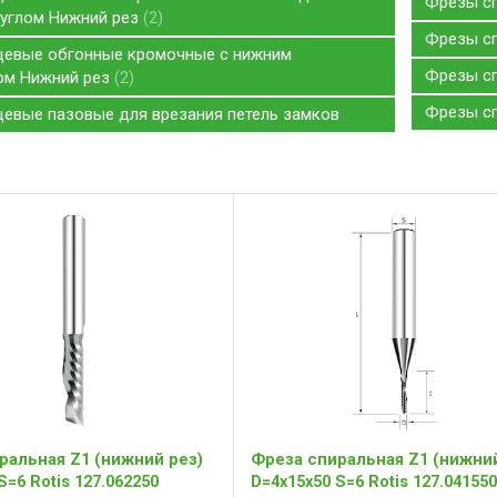
Фрезы с
 углом Нижний рез
2
Фрезы с
евые обгонные кромочные с нижним
Фрезы с
ом Нижний рез
2
Фрезы с
евые пазовые для врезания петель замков
ральная Z1 (нижний рез)
Фреза спиральная Z1 (нижний
S=6 Rotis 127.062250
D=4x15x50 S=6 Rotis 127.04155