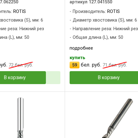
7.062250
артикул 127.041550
итель:
ROTIS
Производитель:
ROTIS
востовика (S), мм: 6
Диаметр хвостовика (S), мм: 6
ие реза: Нижний рез
Направление реза: Нижний ре
на (L), мм: 50
Общая длина (L), мм: 50
подробнее
купить
уб.
бел. руб.
72
бел. руб.
59
71
бел. руб.
В корзину
В корзину