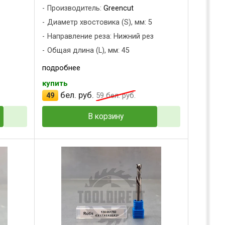
Производитель:
Greencut
Диаметр хвостовика (S), мм: 5
з
Направление реза: Нижний рез
Общая длина (L), мм: 45
подробнее
купить
бел. руб.
49
59
бел. руб.
В корзину