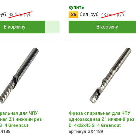
купить
уб.
бел. руб.
43
бел. руб.
36
43
бел. руб.
В корзину
В корзину
ральная для ЧПУ
Фреза спиральная для ЧПУ
ная Z1 нижний рез
однозаходная Z1 нижний рез
S=4 Greencut
D=4x22x45 S=4 Greencut
X4188
артикул GX4189