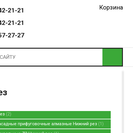
Корзина
42-21-21
42-21-21
57-27-27
ез
рез
2
асадные прифуговочные алмазные Нижний рез
1