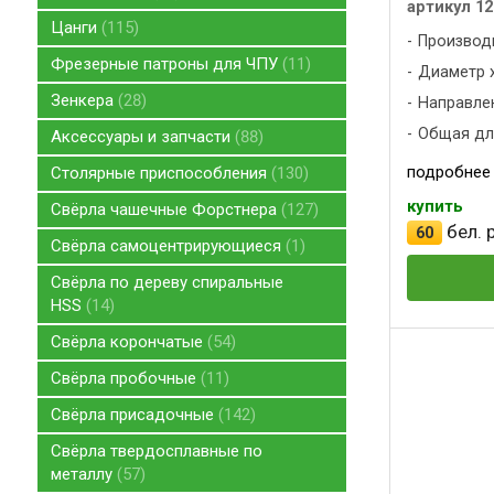
артикул 12
Цанги
115
Производ
Фрезерные патроны для ЧПУ
11
Диаметр х
Зенкера
28
Направлен
Общая дли
Аксессуары и запчасти
88
подробнее
Столярные приспособления
130
купить
Свёрла чашечные Форстнера
127
бел. р
60
Свёрла самоцентрирующиеся
1
Свёрла по дереву спиральные
HSS
14
Свёрла корончатые
54
Свёрла пробочные
11
Свёрла присадочные
142
Свёрла твердосплавные по
металлу
57