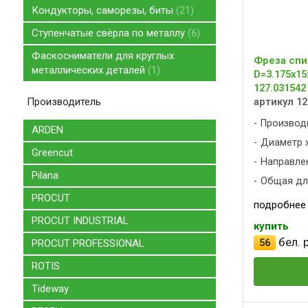
Кондукторы, саморезы, биты
21
Ступенчатые свёрла по металлу
6
Фаскосниматели для круглых
Фреза спи
металлических деталей
1
D=3.175x15
127.031542
Производитель
артикул 12
Производ
ARDEN
Диаметр х
Greencut
Направлен
Pilana
Общая дли
PROCUT
подробнее
PROCUT INDUSTRIAL
купить
бел. р
56
PROCUT PROFESSIONAL
ROTIS
Tideway