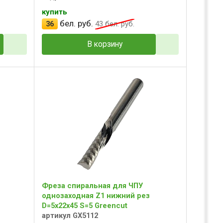
купить
бел. руб.
36
43
бел. руб.
В корзину
Фреза спиральная для ЧПУ
однозаходная Z1 нижний рез
D=5x22x45 S=5 Greencut
артикул GX5112