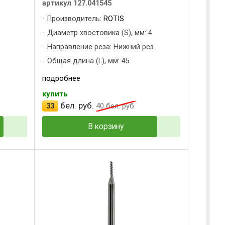
артикул 127.041545
Производитель:
ROTIS
Диаметр хвостовика (S), мм: 4
з
Направление реза: Нижний рез
Общая длина (L), мм: 45
подробнее
купить
бел. руб.
33
40
бел. руб.
В корзину