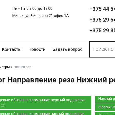
+375 44 5
Пн - Пт с 9.00 до 18.00
Минск, ул. Чичерина 21 офис 1А
+375 29 5
+375 29 3
Контакты
Новости
Задать вопрос
метры
»
Нижний рез
ог Направление реза Нижний р
Нижний 
евые обгонные кромочные верхний подшипник
з
2
Фрезы н
евые обгонные кромочные нижний подшипник