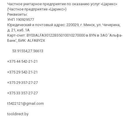
Частное унитарное предприятие по оказанию услуг «Царикс»
(Частное предприятие «Царикс»)
Реквизиты:
УНП 190929577
Юридический и почтовый адрес: 220029, г. Минск, ул. Чичерина,
д. 21, каб. 1А
Карт-счет: BY03ALFA30122B35010010270000 в BYN в ЗАО 'Альфа-
Банк', БИК: ALFABY2X
53.91554,27.56613
+375 44 542-21-21
+375 29 542-21-21
+375 29 357-27-27
+375 33 357-27-27
t5422121@gmail.com
tooldirect.by