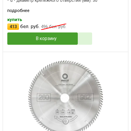
d - диаметр крепежного отверстия (мм): 30
подробнее
купить
бел. руб.
413
496
бел. руб.
В корзину