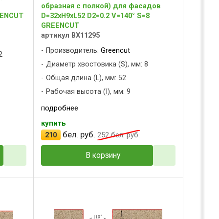
образная с полкой) для фасадов
EENCUT
D=32xH9xL52 D2=0.2 V=140° S=8
GREENCUT
артикул BX11295
Производитель:
Greencut
2
Диаметр хвостовика (S), мм: 8
Общая длина (L), мм: 52
Рабочая высота (I), мм: 9
подробнее
купить
бел. руб.
210
252
бел. руб.
В корзину