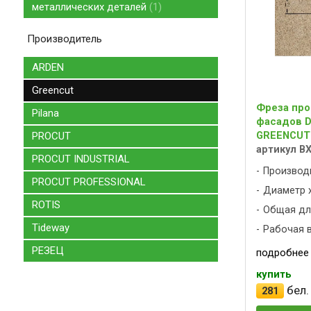
металлических деталей
1
Производитель
ARDEN
Greencut
Фреза про
Pilana
фасадов D
GREENCUT
PROCUT
артикул B
PROCUT INDUSTRIAL
Производ
PROCUT PROFESSIONAL
Диаметр х
ROTIS
Общая дли
Tideway
Рабочая в
РЕЗЕЦ
подробнее
купить
бел.
281