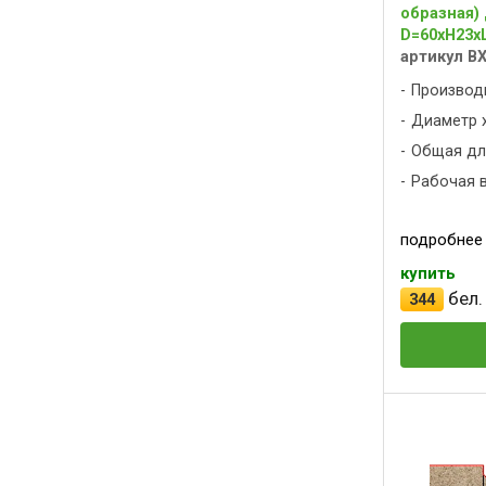
образная)
D=60xH23x
артикул B
Производ
Диаметр х
Общая дли
Рабочая в
подробнее
купить
бел.
344