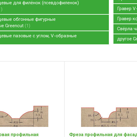
евые для филёнок (псевдофиленок)
Гравер V
1
Гравер к
цевые обгонные фигурные
е Greencut
1
Свёрла 
евые пазовые с углом, V-образные
другое G
овая профильная
Фреза профильная для фаса