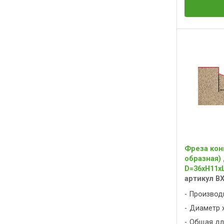
Фреза кон
образная)
D=36xH11x
артикул B
Производ
Диаметр х
Общая дли