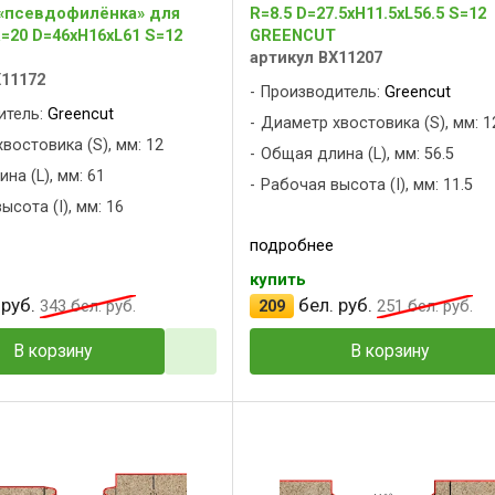
«псевдофилёнка» для
R=8.5 D=27.5xH11.5xL56.5 S=12
=20 D=46xH16xL61 S=12
GREENCUT
артикул BX11207
X11172
Производитель:
Greencut
итель:
Greencut
Диаметр хвостовика (S), мм: 1
востовика (S), мм: 12
Общая длина (L), мм: 56.5
на (L), мм: 61
Рабочая высота (I), мм: 11.5
ысота (I), мм: 16
подробнее
купить
 руб.
бел. руб.
343
бел. руб.
209
251
бел. руб.
В корзину
В корзину