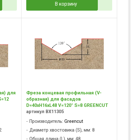
В корзину
ая) для
Фреза концевая профильная (V-
S=12
образная) для фасадов
D=40xH16xL48 V=120° S=8 GREENCUT
артикул BX11305
Производитель:
Greencut
2
Диаметр хвостовика (S), мм: 8
Общая длина (L), мм: 48