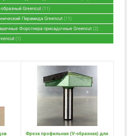
-образный Greencut
11
онический Пирамида Greencut
11
чашечные Форстнера присадочные Greencut
2
reencut
1
дов
Фреза профильная (V-образная) для