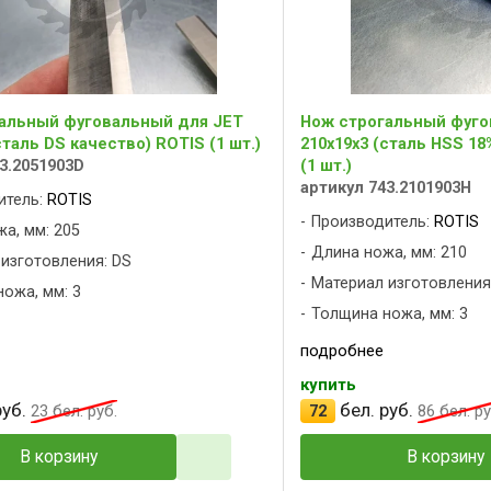
альный фуговальный для JET
Нож строгальный фуго
сталь DS качество) ROTIS (1 шт.)
210x19x3 (сталь HSS 18
3.2051903D
(1 шт.)
артикул 743.2101903H
итель:
ROTIS
Производитель:
ROTIS
а, мм: 205
Длина ножа, мм: 210
изготовления: DS
Материал изготовления
ожа, мм: 3
Толщина ножа, мм: 3
подробнее
купить
уб.
бел. руб.
23
бел. руб.
72
86
бел. ру
В корзину
В корзину