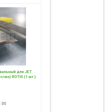
вальный для JET
ство) ROTIS (1 шт.)
: DS