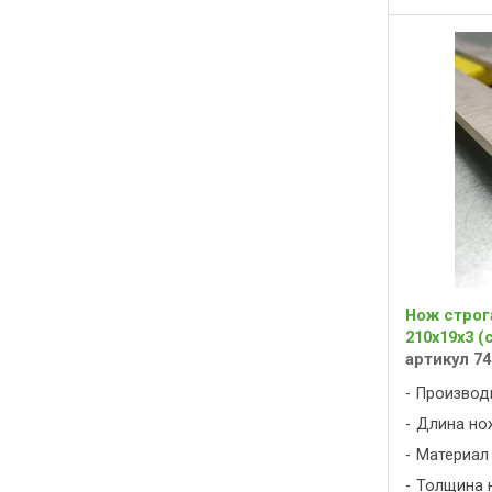
Нож строг
210х19х3 (
артикул 74
Производ
Длина нож
Материал 
Толщина н