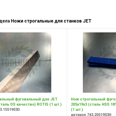
здела
Ножи строгальные для станков JET
альный фуговальный для JET
Нож строгальный фуго
сталь DS качество) ROTIS (1 шт.)
205x19x3 (сталь HSS 18
3.1551903D
(1 шт.)
артикул 743.2051903H