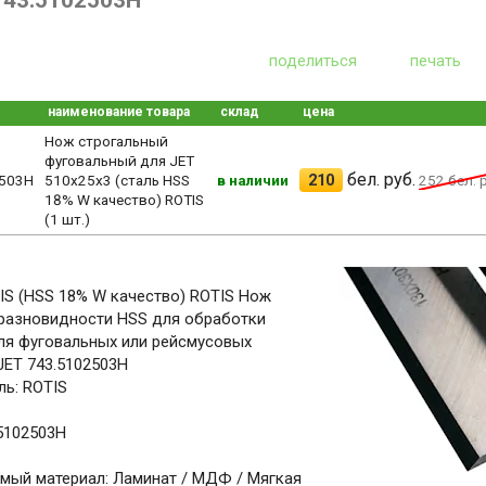
743.5102503H
поделиться
печать
наименование товара
склад
цена
Нож строгальный
фуговальный для JET
бел. руб.
210
503H
510x25x3 (сталь HSS
в наличии
252
бел. р
18% W качество) ROTIS
(1 шт.)
IS (HSS 18% W качество) ROTIS Нож
 разновидности HSS для обработки
ля фуговальных или рейсмусовых
JET 743.5102503H
ь: ROTIS
.5102503H
мый материал: Ламинат / МДФ / Мягкая