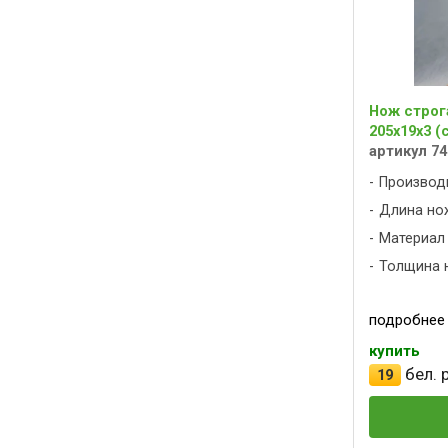
Нож строг
205х19х3 (
артикул 74
Производ
Длина нож
Материал 
Толщина н
подробнее
купить
бел. р
19