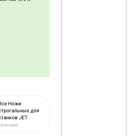
Все Ножи
строгальные для
станков JET
Категория