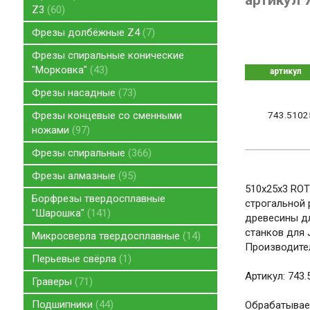
артикул 
Z3
60
Фрезы долбёжные Z4
7
Фрезы спиральные конические
"Морковка"
43
артикул
Фрезы насадные
73
743.5102
Фрезы концевые со сменными
ножами
97
Фрезы спиральные
366
Фрезы алмазные
95
510x25x3 ROT
Борфрезы твердосплавные
строгальной
"Шарошка"
141
древесины д
станков для 
Микросверла твердосплавные
14
Производител
Перьевые свёрла
1
Артикул: 743
Граверы
71
Подшипники
44
Обрабатывае