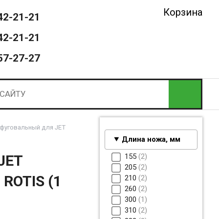
Корзина
42-21-21
42-21-21
57-27-27
фуговальный для JET
Длина ножа, мм
155
2
JET
205
2
 ROTIS (1
210
2
260
2
300
1
310
2