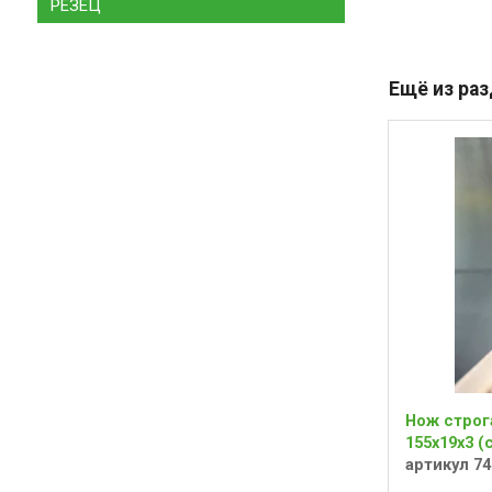
РЕЗЕЦ
Ещё из ра
Нож строг
155х19х3 (
артикул 74