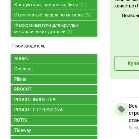
Кондукторы, саморезы, биты
21
качество) R
Ступенчатые свёрла по металлу
6
Позвон
Фаскосниматели для круглых
металлических деталей
1
Производитель
ARDEN
Купи
Greencut
Pilana
PROCUT
PROCUT INDUSTRIAL
Все
PROCUT PROFESSIONAL
стр
ста
ROTIS
Бренд
Tideway