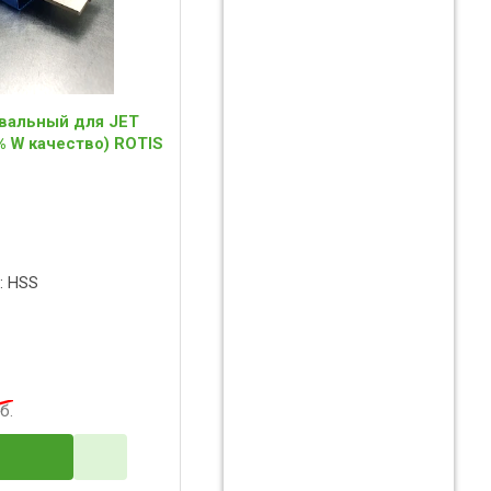
вальный для JET
% W качество) ROTIS
: HSS
б.