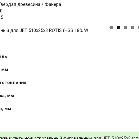
Твёрдая древесина / Фанера
10
25
ный для JET 510x25x3 ROTIS (HSS 18% W
ель
 мм
готовления
жа, мм
а, мм
тите купить нож строгальный фуговальный для JET 510x25x3 (с