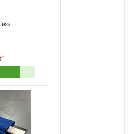
: HSS
б.