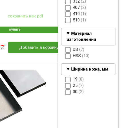
332
2
407
2
410
1
сохранить как pdf
510
1
купить
Материал
изготовления
уб.
Добавить в корзину
DS
7
HSS
10
Ширина ножа, мм
19
8
25
7
30
2