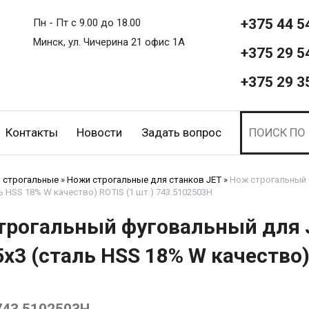
+375 44 5
Пн - Пт с 9.00 до 18.00
Минск, ул. Чичерина 21 офис 1А
+375 29 5
+375 29 3
Контакты
Новости
Задать вопрос
 строгальные
»
Ножи строгальные для станков JET
»
Нож строгальный 
ь HSS 18% W качество) ROTIS (1 шт.) 743.5102503H
трогальный фуговальный для 
x3 (сталь HSS 18% W качество)