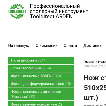
Профессиональный
столярный инструмент
Tooldirect ARDEN
На главную
О компании
Оплата
Доставка
Пилы дисковые
244
Главная
»
Ножи
510x25x3 (стал
Ножи строгальные
114
Нож с
Фрезы концевые ARDEN
2140
Фрезы для формирования сфер
15
510x25
Фрезы концевые рашпильные
шт.)
"Кукуруза"
33
Фрезы прямые монолитные Z2