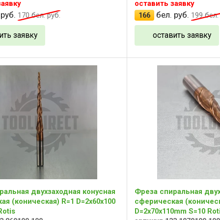
заявку
оставить заявку
 руб.
бел. руб.
170
бел. руб.
166
199
бел. 
ить заявку
оставить заявку
ральная двухзаходная конусная
Фреза спиральная двух
ая (коническая) R=1 D=2x60x100
сферическая (коническ
Rotis
D=2x70x110mm S=10 Rot