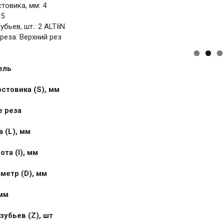
товика, мм: 4
.5
бьев, шт.: 2 ALTIiN
реза: Верхний рез
ель
стовика (S), мм
 реза
 (L), мм
та (I), мм
метр (D), мм
 мм
зубьев (Z), шт