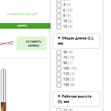
4
5
6
15
сохранить как pdf
8
9
10
6
купить
12
5
Общая длина (L),
оставить
мм
бел. руб.
заявку
50
8
75
10
90
1
100
10
110
3
120
3
150
8
Рабочая высота
(I), мм
15
8