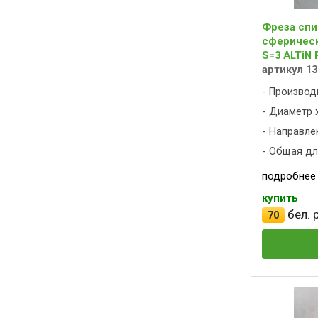
Фреза спи
сферическ
S=3 ALTiN 
артикул 13
Производ
Диаметр х
Направлен
Общая дли
подробнее
купить
бел. р
70