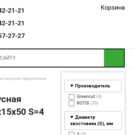
Корзина
42-21-21
42-21-21
57-27-27
я конусная сферическая
Производитель
Greencut
4
усная
ROTIS
39
x15x50 S=4
Диаметр
хвостовика (S), мм
3
3