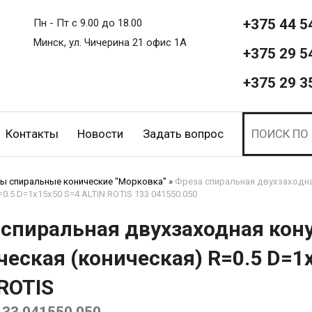
+375 44 5
Пн - Пт с 9.00 до 18.00
Минск, ул. Чичерина 21 офис 1А
+375 29 5
+375 29 3
Контакты
Новости
Задать вопрос
ы спиральные конические "Морковка"
»
Фреза спиральная двухзаходна
=0.5 D=1x15x50 S=4 ALTiN ROTIS 133.041550.050
 спиральная двухзаходная кон
еская (коническая) R=0.5 D=1
ROTIS