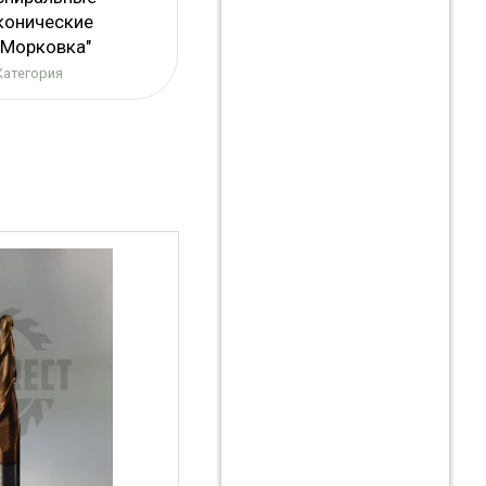
конические
"Морковка"
Категория