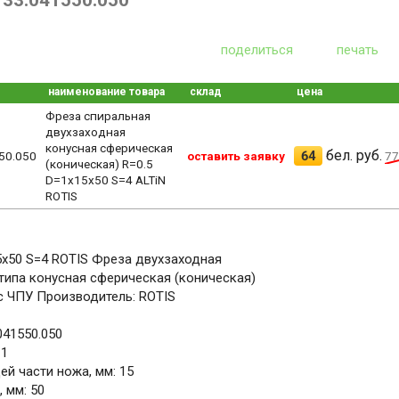
133.041550.050
поделиться
печать
наименование товара
склад
цена
Фреза спиральная
двухзаходная
конусная сферическая
бел. руб.
64
50.050
оставить заявку
77
(коническая) R=0.5
D=1x15x50 S=4 ALTiN
ROTIS
5x50 S=4 ROTIS Фреза двухзаходная
типа конусная сферическая (коническая)
с ЧПУ Производитель: ROTIS
041550.050
 1
й части ножа, мм: 15
 мм: 50