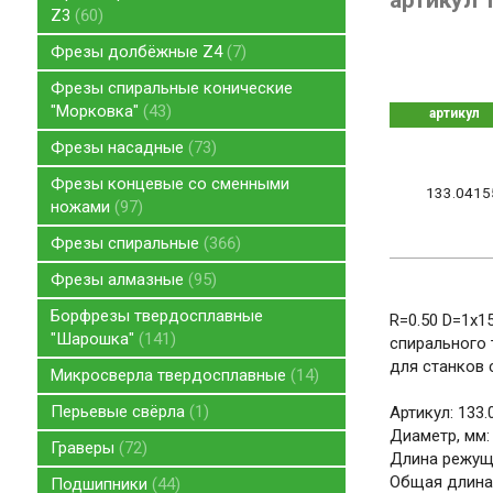
артикул 
Z3
60
Фрезы долбёжные Z4
7
Фрезы спиральные конические
"Морковка"
43
артикул
Фрезы насадные
73
Фрезы концевые со сменными
133.0415
ножами
97
Фрезы спиральные
366
Фрезы алмазные
95
Борфрезы твердосплавные
R=0.50 D=1x1
"Шарошка"
141
спирального 
для станков 
Микросверла твердосплавные
14
Перьевые свёрла
1
Артикул: 133.
Диаметр, мм:
Граверы
72
Длина режуще
Общая длина,
Подшипники
44