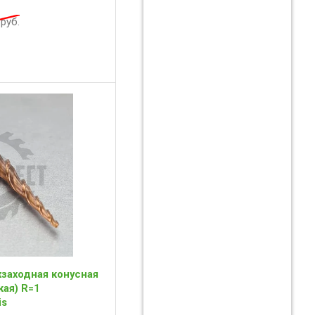
руб.
заходная конусная
ая) R=1
is