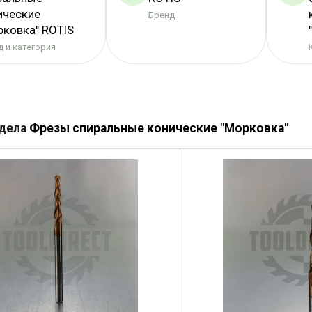
ические
Бренд
рковка" ROTIS
 и категория
здела
Фрезы спиральные конические "Морковка"