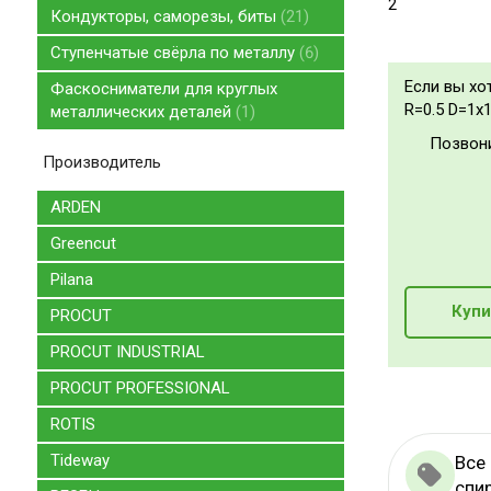
2
Кондукторы, саморезы, биты
21
Ступенчатые свёрла по металлу
6
Если вы хо
Фаскосниматели для круглых
R=0.5 D=1x1
металлических деталей
1
Позвон
Производитель
ARDEN
Greencut
Pilana
Купи
PROCUT
PROCUT INDUSTRIAL
PROCUT PROFESSIONAL
ROTIS
Tideway
Все
спи