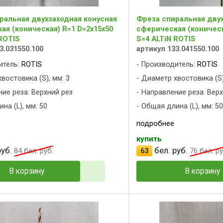
ральная двухзаходная конусная
Фреза спиральная двух
ая (коническая) R=1 D=2x15x50
сферическая (коническ
ROTIS
S=4 ALTiN ROTIS
3.031550.100
артикул 133.041550.100
итель:
ROTIS
Производитель:
ROTIS
востовика (S), мм: 3
Диаметр хвостовика (S)
ие реза: Верхний рез
Направление реза: Верх
на (L), мм: 50
Общая длина (L), мм: 50
подробнее
купить
уб.
бел. руб.
84
бел. руб.
63
76
бел. ру
В корзину
В корзину