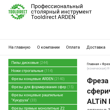
Профессиональный
столярный инструмент
Tooldirect ARDEN
На главную
О компании
Оплата
Доставка
Пилы дисковые
244
Главная
»
Фрез
(коническая) R
Ножи строгальные
114
Фреза
Фрезы концевые ARDEN
2140
Фрезы для формирования сфер
15
сферич
Фрезы концевые рашпильные
ALTiN 
"Кукуруза"
33
Фрезы прямые монолитные Z2