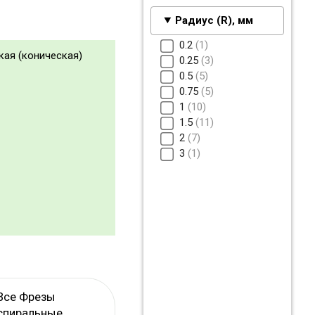
Радиус (R), мм
0.2
1
кая (коническая)
0.25
3
0.5
5
0.75
5
1
10
1.5
11
2
7
3
1
Все Фрезы
спиральные