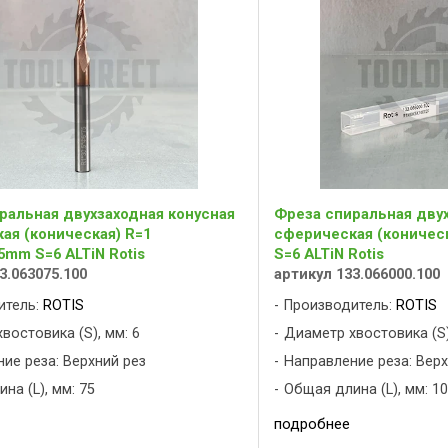
ральная двухзаходная конусная
Фреза спиральная двух
ая (коническая) R=1
сферическая (коническ
5mm S=6 ALTiN Rotis
S=6 ALTiN Rotis
3.063075.100
артикул 133.066000.100
итель:
ROTIS
Производитель:
ROTIS
востовика (S), мм: 6
Диаметр хвостовика (S)
ие реза: Верхний рез
Направление реза: Верх
на (L), мм: 75
Общая длина (L), мм: 1
подробнее