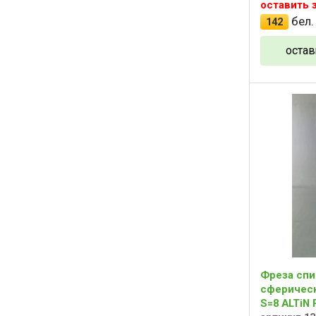
оставить 
бел.
142
остав
Фреза спи
сферическ
S=8 ALTiN 