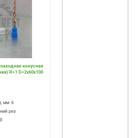
заходная конусная
ая) R=1 D=2x60x100
, мм: 6
ний рез
00