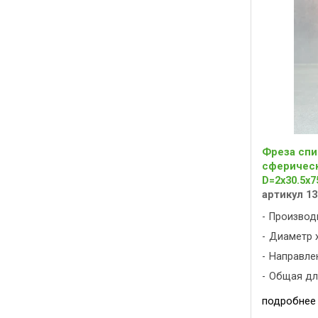
Фреза спи
сферическ
D=2x30.5x7
артикул 13
Производ
Диаметр х
Направлен
Общая дли
подробнее