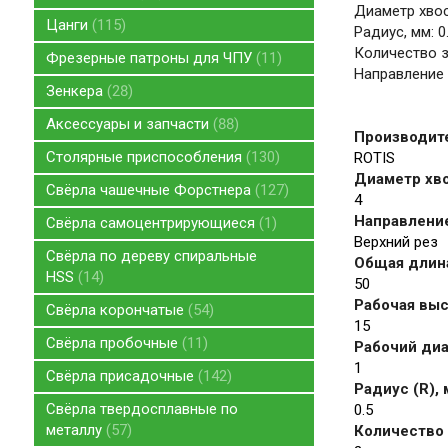
Диаметр хвос
Цанги
115
Радиус, мм: 0
Количество зу
Фрезерные патроны для ЧПУ
11
Направление 
Зенкера
28
Аксессуары и запчасти
88
Производит
Столярные приспособления
130
ROTIS
Диаметр хво
Свёрла чашечные Форстнера
127
4
Направление
Свёрла самоцентрирующиеся
1
Верхний рез
Свёрла по дереву спиральные
Общая длина
HSS
14
50
Рабочая высо
Свёрла корончатые
54
15
Свёрла пробочные
11
Рабочий диа
1
Свёрла присадочные
142
Радиус (R),
Свёрла твердосплавные по
0.5
металлу
57
Количество 