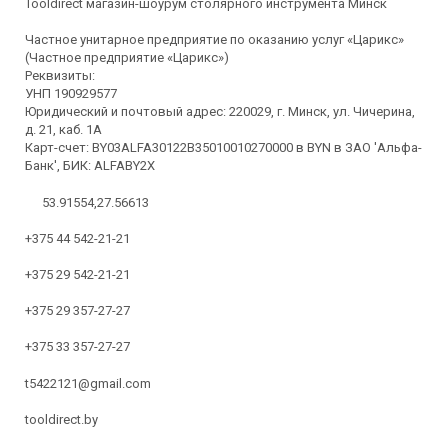
Tooldirect магазин-шоурум столярного инструмента Минск
Частное унитарное предприятие по оказанию услуг «Царикс»
(Частное предприятие «Царикс»)
Реквизиты:
УНП 190929577
Юридический и почтовый адрес: 220029, г. Минск, ул. Чичерина,
д. 21, каб. 1А
Карт-счет: BY03ALFA30122B35010010270000 в BYN в ЗАО 'Альфа-
Банк', БИК: ALFABY2X
53.91554,27.56613
+375 44 542-21-21
+375 29 542-21-21
+375 29 357-27-27
+375 33 357-27-27
t5422121@gmail.com
tooldirect.by