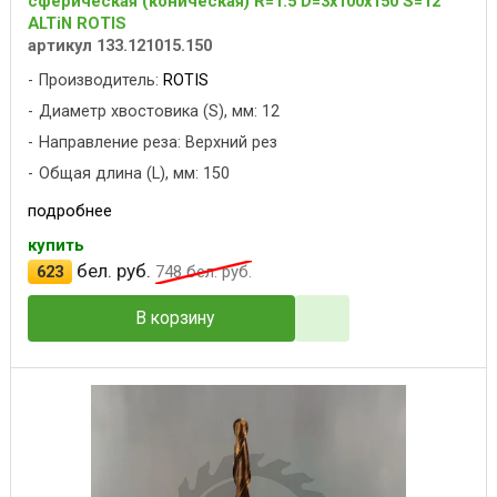
сферическая (коническая) R=1.5 D=3x100x150 S=12
ALTiN ROTIS
артикул 133.121015.150
Производитель:
ROTIS
Диаметр хвостовика (S), мм: 12
Направление реза: Верхний рез
Общая длина (L), мм: 150
подробнее
купить
бел. руб.
623
748
бел. руб.
В корзину