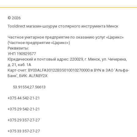
©
2026
Tooldirect магазин-шоурум столярного инструмента Минск
Частное унитарное предприятие по оказанию услуг «Царикс»
(Частное предприятие «Царикс»)
Реквизиты:
УНП 190929577
Юридический и почтовый адрес: 220029, г. Минск, ул. Чичерина,
д. 21, каб. 1А
Карт-счет: BY03ALFA30122B35010010270000 в BYN в ЗАО 'Альфа-
Банк', БИК: ALFABY2X
53.91554,27.56613
+375 44 542-21-21
+375 29 542-21-21
+375 29 357-27-27
+375 33 357-27-27