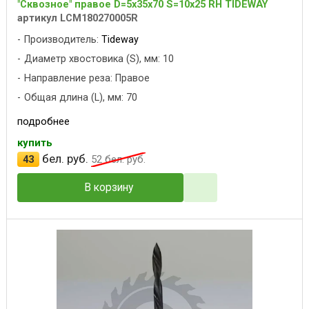
"Сквозное" правое D=5x35x70 S=10x25 RH TIDEWAY
артикул LCM180270005R
Производитель:
Tideway
Диаметр хвостовика (S), мм: 10
Направление реза: Правое
Общая длина (L), мм: 70
подробнее
купить
бел. руб.
43
52
бел. руб.
В корзину