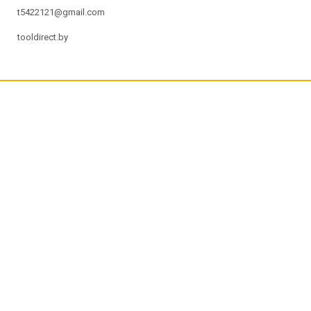
t5422121@gmail.com
tooldirect.by