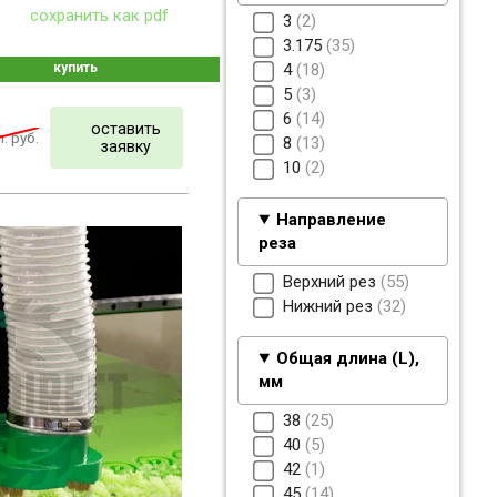
сохранить как pdf
3
2
3.175
35
купить
4
18
5
3
6
14
оставить
. руб.
8
13
заявку
10
2
Направление
реза
Верхний рез
55
Нижний рез
32
Общая длина (L),
мм
38
25
40
5
42
1
45
14