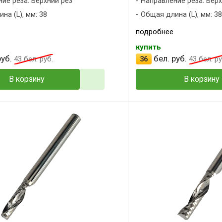
ие реза: Верхний рез
Направление реза: Верх
на (L), мм: 38
Общая длина (L), мм: 38
подробнее
купить
уб.
бел. руб.
43
бел. руб.
36
43
бел. ру
В корзину
В корзину