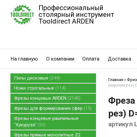
Профессиональный
столярный инструмент
Tooldirect ARDEN
На главную
О компании
Оплата
Доставка
Пилы дисковые
244
Главная
»
Фрез
(верхний рез) 
Ножи строгальные
114
Фреза
Фрезы концевые ARDEN
2140
Фрезы для формирования сфер
15
рез) D
Фрезы концевые рашпильные
артикул 
"Кукуруза"
33
Фрезы прямые монолитные Z2