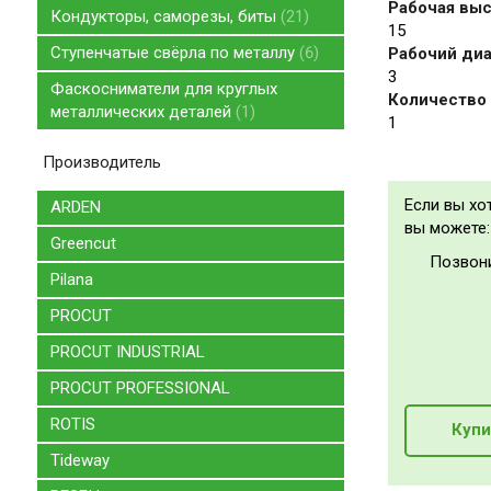
Рабочая высо
Кондукторы, саморезы, биты
21
15
Ступенчатые свёрла по металлу
6
Рабочий диа
3
Фаскосниматели для круглых
Количество 
металлических деталей
1
1
Производитель
Если вы хо
ARDEN
вы можете:
Greencut
Позвон
Pilana
PROCUT
PROCUT INDUSTRIAL
PROCUT PROFESSIONAL
ROTIS
Купи
Tideway