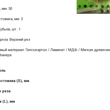
 мм: 50
товика, мм: 3
бьев, шт.: 1
реза: Верхний рез
ый материал: Гипсокартон / Ламинат / МДФ / Мягкая древесина
Фанера
ель
стовика (S), мм
 реза
 (L), мм