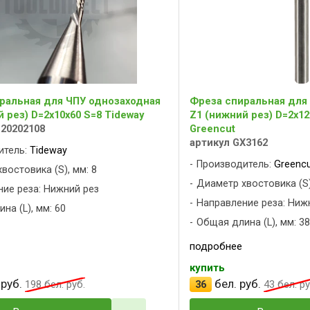
ральная для ЧПУ однозаходная
Фреза спиральная для
 рез) D=2x10x60 S=8 Tideway
Z1 (нижний рез) D=2x12
C20202108
Greencut
артикул GX3162
итель:
Tideway
Производитель:
Greenc
востовика (S), мм: 8
Диаметр хвостовика (S)
ие реза: Нижний рез
Направление реза: Ниж
на (L), мм: 60
Общая длина (L), мм: 38
подробнее
купить
 руб.
бел. руб.
198
бел. руб.
36
43
бел. ру