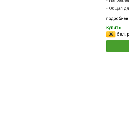
Направлен
Общая дли
подробнее
купить
бел. р
36