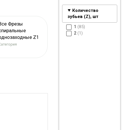
Количество
зубьев (Z), шт
Все Фрезы
1
85
спиральные
2
1
однозаходные Z1
Категория