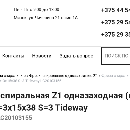
+375 44 5
Пн - Пт с 9.00 до 18.00
Минск, ул. Чичерина 21 офис 1А
+375 29 5
+375 29 3
Контакты
Новости
Задать вопрос
ы спиральные
»
Фрезы спиральные однозаходные Z1
»
Фреза спиральн
D=3x15x38 S=3 Tideway LC20103155
 спиральная Z1 одназаходная 
=3x15x38 S=3 Tideway
LC20103155