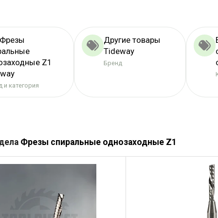
 Фрезы
Другие товары
ральные
Tideway
озаходные Z1
Бренд
eway
 и категория
здела
Фрезы спиральные однозаходные Z1