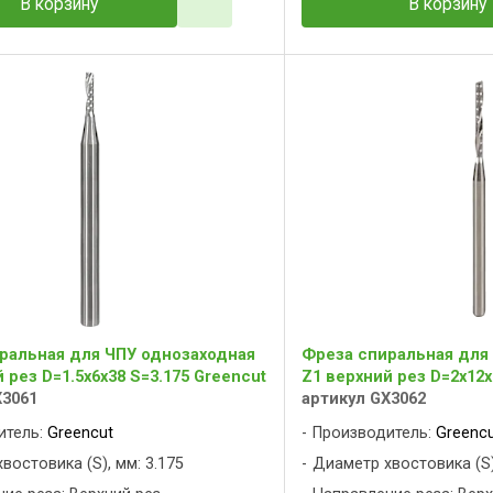
В корзину
В корзину
ральная для ЧПУ однозаходная
Фреза спиральная для
 рез D=1.5x6x38 S=3.175 Greencut
Z1 верхний рез D=2x12x
X3061
артикул GX3062
итель:
Greencut
Производитель:
Greenc
востовика (S), мм: 3.175
Диаметр хвостовика (S)