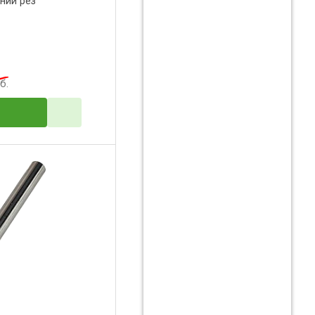
ний рез
б.