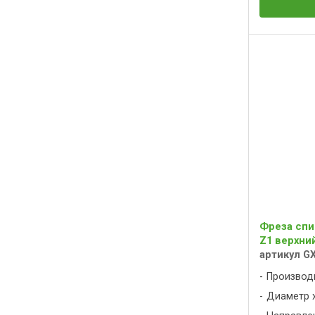
Фреза спи
Z1 верхний
артикул G
Производ
Диаметр х