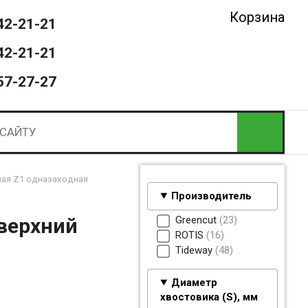
Корзина
42-21-21
42-21-21
57-27-27
ая Z1 одназаходная
Производитель
Greencut
23
(верхний
ROTIS
16
Tideway
48
Диаметр
хвостовика (S), мм