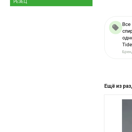
РЕЗЕЦ
Все
спи
одн
Tid
Бренд
Ещё из ра