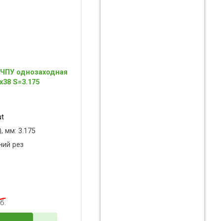
 ЧПУ однозаходная
x38 S=3.175
ut
, мм: 3.175
ний рез
б.