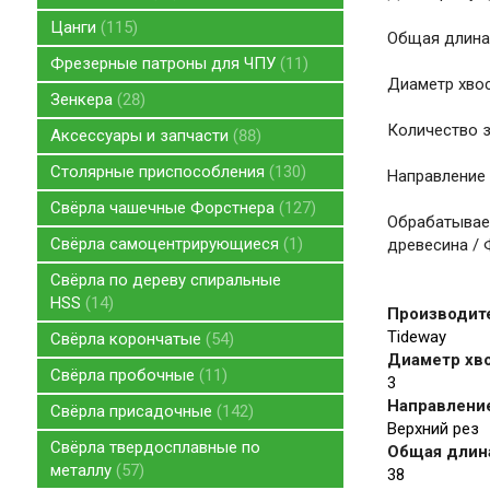
Цанги
115
Общая длина,
Фрезерные патроны для ЧПУ
11
Диаметр хвос
Зенкера
28
Количество зу
Аксессуары и запчасти
88
Столярные приспособления
130
Направление 
Свёрла чашечные Форстнера
127
Обрабатываем
Свёрла самоцентрирующиеся
1
древесина / 
Свёрла по дереву спиральные
HSS
14
Производит
Tideway
Свёрла корончатые
54
Диаметр хво
Свёрла пробочные
11
3
Направление
Свёрла присадочные
142
Верхний рез
Свёрла твердосплавные по
Общая длина
металлу
57
38