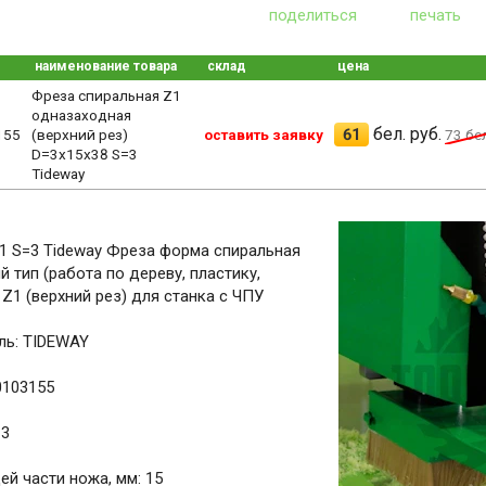
поделиться
печать
наименование товара
склад
цена
Фреза спиральная Z1
одназаходная
бел. руб.
61
155
(верхний рез)
оставить заявку
73
бел
D=3x15x38 S=3
Tideway
1 S=3 Tideway Фреза форма спиральная
 тип (работа по дереву, пластику,
1 (верхний рез) для станка с ЧПУ
ль: TIDEWAY
0103155
 3
й части ножа, мм: 15