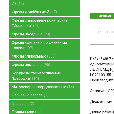
Z3
60
Фрезы долбёжные Z4
7
артикул
Фрезы спиральные конические
"Морковка"
43
LC20103
Фрезы насадные
73
Фрезы концевые со сменными
ножами
97
Фрезы спиральные
366
D=3x15x38 Z=
однозаходный
Фрезы алмазные
95
ЛДСП, МДФ) Z
Борфрезы твердосплавные
LC20103155
"Шарошка"
141
Производите
Микросверла твердосплавные
14
Артикул: LC2
Перьевые свёрла
1
Диаметр, мм:
Граверы
72
Подшипники
44
Длина режуще