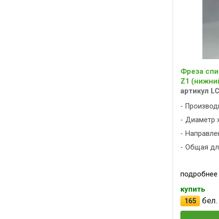
Фреза спи
Z1 (нижний
артикул L
Производ
Диаметр х
Направлен
Общая дли
подробнее
купить
бел.
165