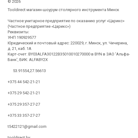
©
2026
Tooldirect магазин-шоурум столярного инструмента Минск
Частное унитарное предприятие по оказанию услуг «Царикс»
(Частное предприятие «Царикс»)
Реквизиты:
УНП 190929577
Юридический и почтовый адрес: 220029, г. Минск, ул. Чичерина,
д. 21, каб. 1А
Карт-счет: BY03ALFA30122B35010010270000 в BYN в ЗАО 'Альфа-
Банк', БИК: ALFABY2X
53.91554,27.56613
+375 44 542-21-21
+375 29 542-21-21
+375 29 357-27-27
+375 33 357-27-27
t5422121@gmail.com
tooldirect.by