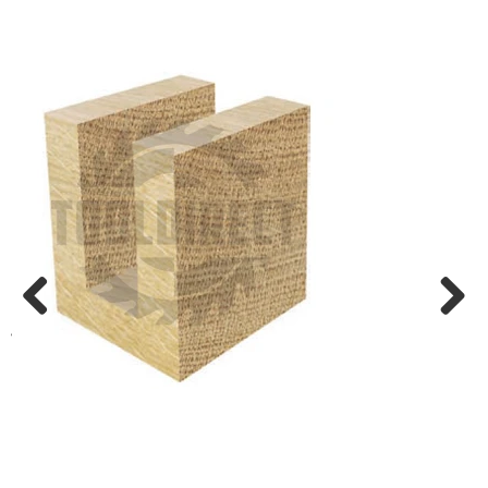
Previ
Next
ous